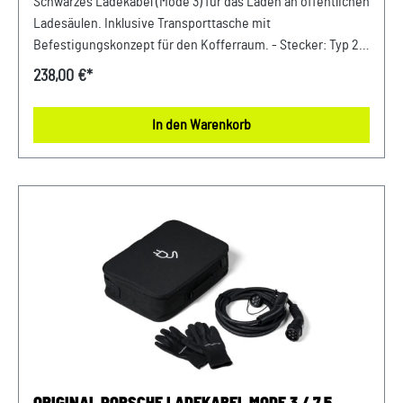
Schwarzes Ladekabel (Mode 3) für das Laden an öffentlichen
Ladesäulen. Inklusive Transporttasche mit
Befestigungskonzept für den Kofferraum. - Stecker: Typ 2-
Leistung: bis zu 22 kW- Stromstärke: bis zu 32 A
238,00 €*
(dreiphasig)- Kabellänge: 6 m Verkauf und Versand durch:
AVP Sportwagen GmbH LandshutPorsche Zentrum
In den Warenkorb
LandshutAlbert Einstein Straße 184030 ErgoldingUSt.-IdNr.:
DE263328607