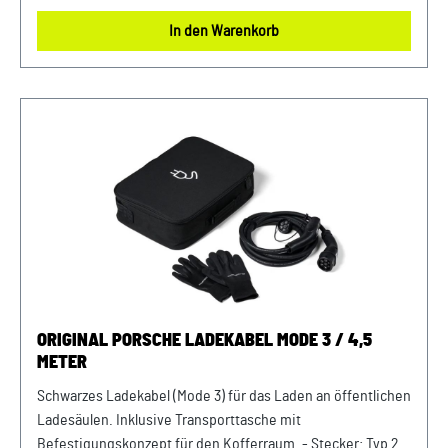
Rumänien, Russland, Schweden, Serbien, Slowakei,
In den Warenkorb
Slowenien, Spanien, Tschechien, Ukraine, Ungarn Anzahl
Phasen: 1 (einphasig) Anzahl Kontakte: 2 Spannung: 230 V
Max. Dauerstrom: 10A Max. Leistung: 3,6 kW Länge: 1 m
Verkauf und Versand durch: AVP Sportwagen GmbH
LandshutPorsche Zentrum LandshutAlbert Einstein Straße
184030 ErgoldingUSt.-IdNr.: DE263328607
ORIGINAL PORSCHE LADEKABEL MODE 3 / 4,5
METER
Schwarzes Ladekabel (Mode 3) für das Laden an öffentlichen
Ladesäulen. Inklusive Transporttasche mit
Befestigungskonzept für den Kofferraum. - Stecker: Typ 2-