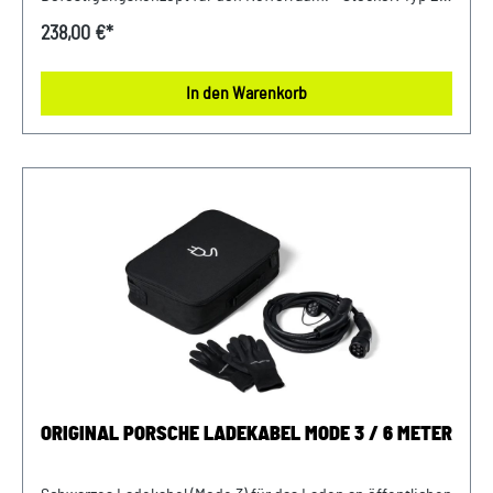
Leistung: bis zu 22 kW- Stromstärke: bis zu 32 A
238,00 €*
(dreiphasig)- Kabellänge: 4,5 m Verkauf und Versand durch:
AVP Sportwagen GmbH LandshutPorsche Zentrum
In den Warenkorb
LandshutAlbert Einstein Straße 184030 ErgoldingUSt.-IdNr.:
DE263328607
ORIGINAL PORSCHE LADEKABEL MODE 3 / 6 METER