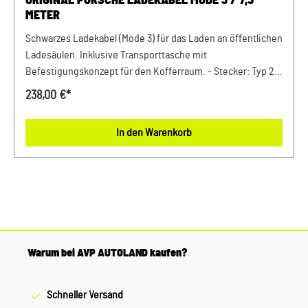
ORIGINAL PORSCHE LADEKABEL MODE 3 / 7,5
METER
Schwarzes Ladekabel (Mode 3) für das Laden an öffentlichen
Ladesäulen. Inklusive Transporttasche mit
Befestigungskonzept für den Kofferraum. - Stecker: Typ 2-
Leistung: bis zu 11 kW- Stromstärke: bis zu 20 A
238,00 €*
(dreiphasig)- Kabellänge: 7,5 m Verkauf und Versand durch:
AVP Sportwagen GmbH LandshutPorsche Zentrum
In den Warenkorb
LandshutAlbert Einstein Straße 184030 ErgoldingUSt.-IdNr.:
DE263328607
Warum bei AVP AUTOLAND kaufen?
Schneller Versand