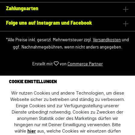
Zahlungsarten
Folge uns auf Instagram und Facebook
*Alle Preise inkl. gesetzl. Mehrwertsteuer zzgl.
Versandkosten
und
ggf. Nachnahmegebühren, wenn nicht anders angegeben.
Erstellt mit
von
Commerce Partner
COOKIE EINSTELLUNGEN
Wir nutzen Cookies und andere Technologien, um diese
Webseite sicher zu betreiben und ständig zu verbessern.
Einige Cookies sind zur Verfügungsstellung unserer
Dienste unbedingt notwendig. Cookies zu Zwecken der
anonymen Statistik oder des Marketings dürfen wir
hingegen nur mit Deiner Einwilligung verwenden. Bitte
wähle
hier
aus, welche Cookies wir einsetzen dürfen