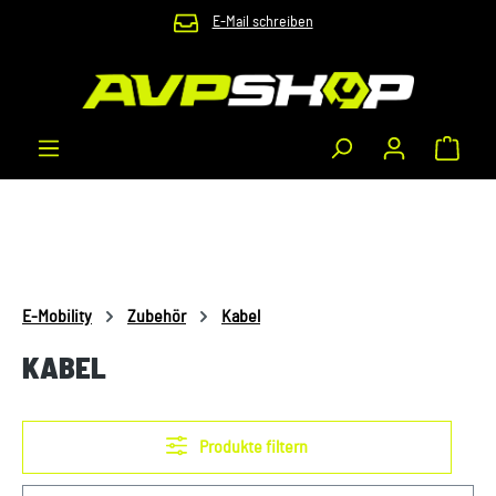
E-Mail schreiben
Zum Hauptinhalt springen
Waren
E-Mobility
Zubehör
Kabel
KABEL
Produkte filtern