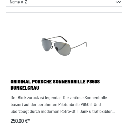
ORIGINAL PORSCHE SONNENBRILLE P´8508
DUNKELGRAU
Der Blick zurück ist legendär. Die zeitlose Sonnenbrille
basiert auf der berühmten Pilotenbrille P´8508. Und
überzeugt durch modernen Retro-Stil. Dank ultraflexibler
Bügel ist sie außerdem angenehm zu tragen Details:
250,00 €*
Pilotenbrille P´8508 Ultraflexible Bügel Abmessungen: 35