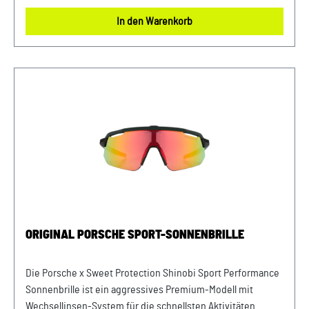
mm x 150 mm x 50 mm Material- und Pflegehinweise: 100 %
In den Warenkorb
EdelstahlNur mit einem Mikrofasertuch reinigen. Farbe:
Dunkelgrau Verkauf und Versand durch: AVP Sportwagen
GmbHPorsche Zentrum NiederbayernFerdinand-Porsche-
Straße 194447 PlattlingUSt-Ident.-Nr.: DE812582425
ORIGINAL PORSCHE SPORT-SONNENBRILLE
Die Porsche x Sweet Protection Shinobi Sport Performance
Sonnenbrille ist ein aggressives Premium-Modell mit
Wechsellinsen-System für die schnellsten Aktivitäten.