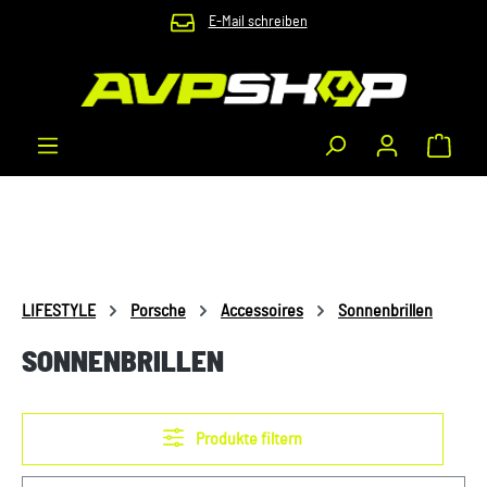
E-Mail schreiben
Zum Hauptinhalt springen
Waren
LIFESTYLE
Porsche
Accessoires
Sonnenbrillen
SONNENBRILLEN
Produkte filtern