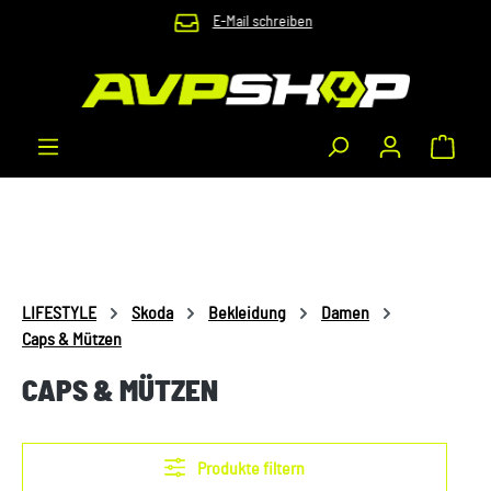
E-Mail schreiben
Zum Hauptinhalt springen
Waren
LIFESTYLE
Skoda
Bekleidung
Damen
Caps & Mützen
CAPS & MÜTZEN
Produkte filtern