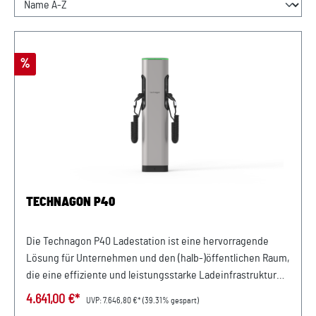
Rabatt
%
TECHNAGON P40
Die Technagon P40 Ladestation ist eine hervorragende
Lösung für Unternehmen und den (halb-)öffentlichen Raum,
die eine effiziente und leistungsstarke Ladeinfrastruktur
benötigen. Mit zwei Typ 2 Steckdosen und einer
4.641,00 €*
UVP:
7.646,80 €*
(39.31% gespart)
Ladeleistung von bis zu 22 kW pro Ladepunkt ermöglicht