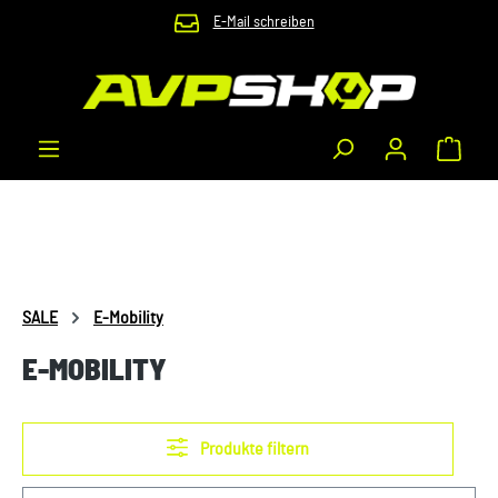
E-Mail schreiben
Zum Hauptinhalt springen
Waren
SALE
E-Mobility
E-MOBILITY
Produkte filtern