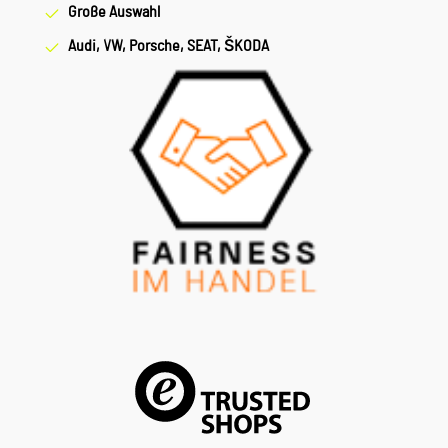
sowie drei Kartensteckfächer auf der Rückseite. 3. Wie groß
Große Auswahl
ist die Tasche? Die Maße betragen ca. 19 x 11,6 x 1 cm und
Audi, VW, Porsche, SEAT, ŠKODA
bieten ausreichend Platz für gängige Smartphones. 4. Ist
die Tasche für den Alltag geeignet? Ja, durch ihr kompaktes
Design und den Umhängeriemen ist sie ideal für unterwegs
und den täglichen Gebrauch.