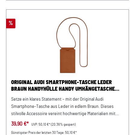
Rabatt
%
ORIGINAL AUDI SMARTPHONE-TASCHE LEDER
BRAUN HANDYHÜLLE HANDY UMHÄNGETASCHE
CASE
Setze ein klares Statement – mit der Original Audi
Smartphone-Tasche aus Leder in edlem Braun. Dieses
stilvolle Accessoire vereint hochwertige Materialien mit
funktionalem Design und wird so zu Deinem perfekten
39,90 €*
UVP:
50,10 €*
(20.36% gespart)
Begleiter im Alltag. Gefertigt aus genarbtem italienischem
Günstigster Preis der letzten 30 Tage: 50,10 €*