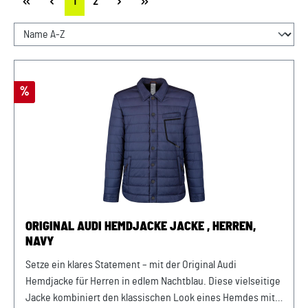
Seite
Seite
1
2
Rabatt
%
ORIGINAL AUDI HEMDJACKE JACKE , HERREN,
NAVY
Setze ein klares Statement – mit der Original Audi
Hemdjacke für Herren in edlem Nachtblau. Diese vielseitige
Jacke kombiniert den klassischen Look eines Hemdes mit