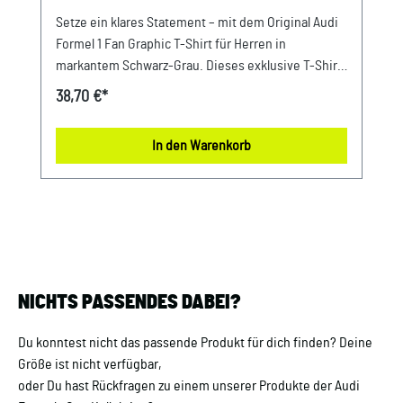
Setze ein klares Statement – mit dem Original Audi
Formel 1 Fan Graphic T-Shirt für Herren in
markantem Schwarz-Grau. Dieses exklusive T-Shirt
aus der Audi F1 Kollektion bringt die Energie der
38,70 €*
Rennstrecke direkt in Deinen Alltag und kombiniert
sportliche Dynamik mit authentischer Motorsport-
In den Warenkorb
DNA. Inspiriert vom kompromisslosen Anspruch von
Audi steht es für Performance, Präzision und einen
unverwechselbaren Racing-Look. Gefertigt aus 100
% Baumwolle bietet Dir das Rundhals T-Shirt ein
angenehm weiches und atmungsaktives
Tragegefühl – perfekt für jeden Tag. Die normale
Passform sorgt für optimalen Komfort und
NICHTS PASSENDES DABEI?
Bewegungsfreiheit. Das große Audi F1® Team-Logo
auf der Front setzt ein starkes visuelles Highlight
Du konntest nicht das passende Produkt für dich finden? Deine
und unterstreicht Deine Leidenschaft für die Welt
Größe ist nicht verfügbar,
der Formel 1. Abgerundet wird das Design durch das
oder Du hast Rückfragen zu einem unserer Produkte der Audi
adidas Performance-Logo am Ärmel sowie das