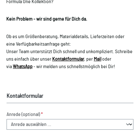
Formula One Kollektion?
hochwertige Motorsport-Nackenband. Ob in der
Freizeit, unterwegs oder beim nächsten Rennen –
mit diesem Shirt bringst Du Deinen Look auf das
Kein Problem - wir sind gerne für Dich da.
nächste Level. Highlights: Original Audi F1 Graphic
T-Shirt mit großem Team-Logo auf der Front
Ob es um Größenberatung, Materialdetails, Lieferzeiten oder
Hochwertiger Tragekomfort dank 100 % Baumwolle
eine Verfügbarkeitsanfrage geht:
Klassischer Rundhals mit normaler Passform für
Unser Team unterstützt Dich schnell und unkompliziert. Schreibe
vielseitige Styles FAQ: Wie fällt das T-Shirt aus?Das
uns einfach über unser
Kontaktformular
, per
Mail
oder
T-Shirt hat eine normale Passform und bietet Dir
via
WhatsApp
- wir melden uns schnellstmöglich bei Dir!
einen bequemen Sitz. Aus welchem Material
besteht das T-Shirt?Es besteht aus 100 %
hochwertiger Baumwolle. Wie pflege ich das T-Shirt
richtig?Du kannst es bei 40 °C in der Maschine
Kontaktformular
waschen und es ist trocknergeeignet. Welche
Besonderheiten bietet das Design?Das Shirt
Anrede (optional)
*
überzeugt mit großem Audi F1® Team-Logo auf der
Front, adidas Performance-Logo am Ärmel und
einem Motorsport-Nackenband.