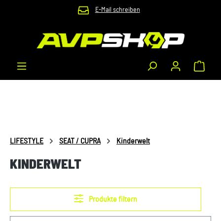
E-Mail schreiben
Zum Hauptinhalt springen
Waren
LIFESTYLE
SEAT / CUPRA
Kinderwelt
KINDERWELT
Produkte filtern