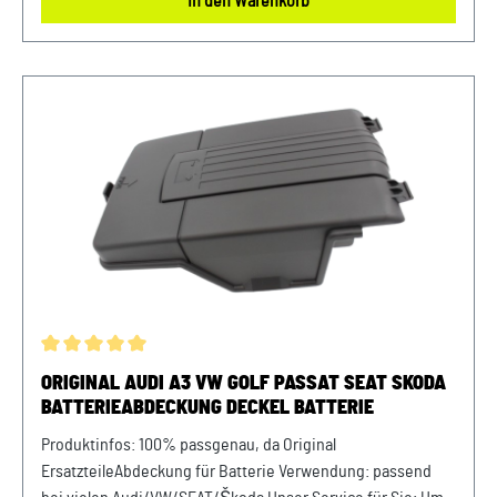
In den Warenkorb
Originalteilen. Produktinfos: 100% passgenau, da Original
Ersatzteilepassende Teilenummern: 5WA915418B
Lieferumfang: 1x Schutzhülle 5WA915418B Verwendung:
passend bei vielen Audi VW Seat Skoda Modellenpassende
PR-Nummer: 2JD, TJ7, TL1, 8Z4 uvm. Unser Service für Sie:
Um Fehlkäufe zu vermeiden, bieten wir Ihnen die
Möglichkeit, uns vor Ihrer Bestellung oder in der
Kaufabwicklung die 17-stellige Fahrgestellnummer (Bsp.
VW: WVWZZZ... Audi: WAUZZZ...) Ihres Fahrzeugs
mitzuteilen. Wir prüfen vorab, ob der gewünschte Artikel
zum Fahrzeug passt.,
Durchschnittliche Bewertung von 5 von 5 Sternen
ORIGINAL AUDI A3 VW GOLF PASSAT SEAT SKODA
BATTERIEABDECKUNG DECKEL BATTERIE
Produktinfos: 100% passgenau, da Original
ErsatzteileAbdeckung für Batterie Verwendung: passend