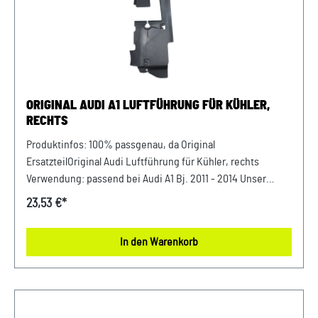
ORIGINAL AUDI A1 LUFTFÜHRUNG FÜR KÜHLER,
RECHTS
Produktinfos: 100% passgenau, da Original
ErsatzteilOriginal Audi Luftführung für Kühler, rechts
Verwendung: passend bei Audi A1 Bj. 2011 - 2014 Unser
Service für Sie: Um Fehlkäufe zu vermeiden, bieten wir
23,53 €*
Ihnen die Möglichkeit, uns vor Ihrer Bestellung oder in der
Kaufabwicklung die 17-stellige Fahrgestellnummer (Bsp.
In den Warenkorb
VW: WVWZZZ... Audi: WAUZZZ...) Ihres Fahrzeugs
mitzuteilen. Wir prüfen vorab, ob der gewünschte Artikel
zum Fahrzeug passt.