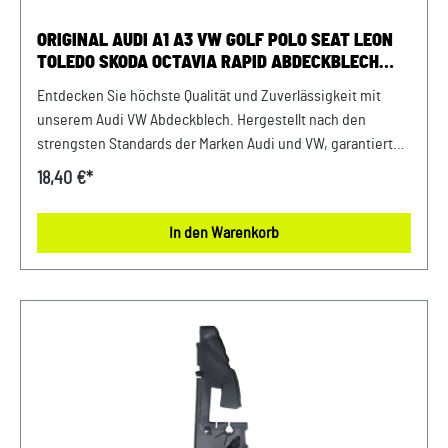
zum Fahrzeug passt.
ORIGINAL AUDI A1 A3 VW GOLF POLO SEAT LEON
TOLEDO SKODA OCTAVIA RAPID ABDECKBLECH
KURBELGEHÄUSE
Entdecken Sie höchste Qualität und Zuverlässigkeit mit
unserem Audi VW Abdeckblech. Hergestellt nach den
strengsten Standards der Marken Audi und VW, garantiert
dieses Abdeckblech eine lange Lebensdauer und
18,40 €*
erstklassige Leistung. Investieren Sie in die Sicherheit und
Stabilität Ihrer Fahrzeuge mit unseren hochwertigen
In den Warenkorb
Originalteilen. Produktinfos: 100% passgenau, da Original
Ersatzteilepassende Teilenummern: 04L103647
Lieferumfang: 1x Abdeckblech 04L103647 Verwendung:
passend bei vielen Audi VW Seat Skoda Modellenpassende
Motorkennbuchstaben: CLHA, DDYB, DGTE, DBKA
uvm.passende PR-Nummer: G0L, G1C, TR1 uvm. Unser
Service für Sie: Um Fehlkäufe zu vermeiden, bieten wir
Ihnen die Möglichkeit, uns vor Ihrer Bestellung oder in der
Kaufabwicklung die 17-stellige Fahrgestellnummer (Bsp.