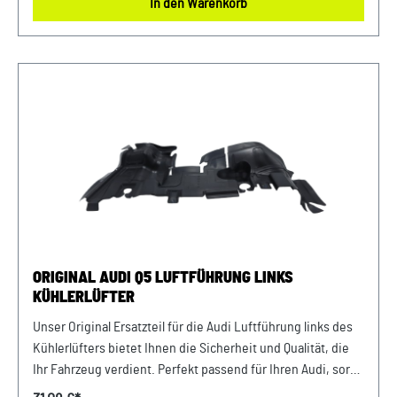
In den Warenkorb
lange Lebensdauer und zuverlässige Leistung.
Produktinfos: 100% passgenau, da Original
ErsatzteilOriginal Audi Q5 Luftführung für Kühlerlüfter, links
Verwendung: passend bei Audi Q5 2.0 TDI ab Bj. 2017 Unser
Service für Sie: Um Fehlkäufe zu vermeiden, bieten wir
Ihnen die Möglichkeit, uns vor Ihrer Bestellung oder in der
Kaufabwicklung die 17-stellige Fahrgestellnummer (Bsp.
VW: WVWZZZ... Audi: WAUZZZ...) Ihres Fahrzeugs
mitzuteilen. Wir prüfen vorab, ob der gewünschte Artikel
zum Fahrzeug passt.
ORIGINAL AUDI Q5 LUFTFÜHRUNG LINKS
KÜHLERLÜFTER
Unser Original Ersatzteil für die Audi Luftführung links des
Kühlerlüfters bietet Ihnen die Sicherheit und Qualität, die
Ihr Fahrzeug verdient. Perfekt passend für Ihren Audi, sorgt
es für eine optimale Luftführung und damit für eine