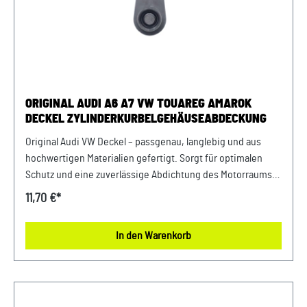
ORIGINAL AUDI A6 A7 VW TOUAREG AMAROK
DECKEL ZYLINDERKURBELGEHÄUSEABDECKUNG
Original Audi VW Deckel – passgenau, langlebig und aus
hochwertigen Materialien gefertigt. Sorgt für optimalen
Schutz und eine zuverlässige Abdichtung des Motorraums.
Produktinfos: 100% passgenau, da Original Ersatzteile
11,70 €*
Lieferumfang: 1x Deckel Verwendung: passend bei vielen
Audi Modellen passend bei vielen VW Modellen Unser
In den Warenkorb
Service für Sie: Um Fehlkäufe zu vermeiden, bieten wir
Ihnen die Möglichkeit, uns vor Ihrer Bestellung oder in der
Kaufabwicklung die 17-stellige Fahrgestellnummer (Bsp.
VW: WVWZZZ... Audi: WAUZZZ...) Ihres Fahrzeugs
mitzuteilen. Wir prüfen vorab, ob der gewünschte Artikel