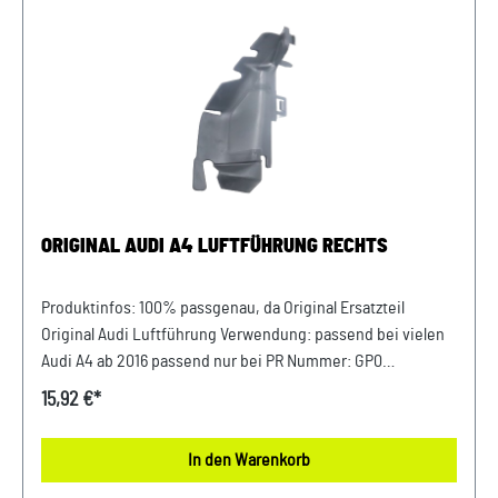
zum Fahrzeug passt.
ORIGINAL AUDI A4 LUFTFÜHRUNG RECHTS
Produktinfos: 100% passgenau, da Original Ersatzteil
Original Audi Luftführung Verwendung: passend bei vielen
Audi A4 ab 2016 passend nur bei PR Nummer: GP0
Luftführung Beifahrerseite Kühlerlüfter (Rechts) Passende
15,92 €*
Artikelnummer: 8W0121674A Unser Service für Sie: Um
Fehlkäufe zu vermeiden, bieten wir Ihnen die Möglichkeit,
In den Warenkorb
uns vor Ihrer Bestellung oder in der Kaufabwicklung die 17-
stellige Fahrgestellnummer (Bsp. VW: WVWZZZ... Audi: