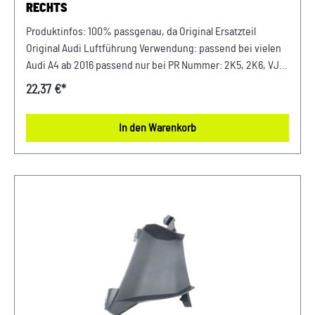
ECHTS
Produktinfos: 100% passgenau, da Original Ersatzteil
Original Audi Luftführung Verwendung: passend bei vielen
Audi A4 ab 2016 passend nur bei PR Nummer: 2K5, 2K6, VJ8
+ GP0 Luftführung Stoßfänger Beifahrerseite (Rechts)
22,37 €*
Unser Service für Sie: Um Fehlkäufe zu vermeiden, bieten
wir Ihnen die Möglichkeit, uns vor Ihrer Bestellung oder in
In den Warenkorb
der Kaufabwicklung die 17-stellige Fahrgestellnummer (Bsp.
VW: WVWZZZ... Audi: WAUZZZ...) Ihres Fahrzeugs
mitzuteilen. Wir prüfen vorab, ob der gewünschte Artikel
zum Fahrzeug passt.