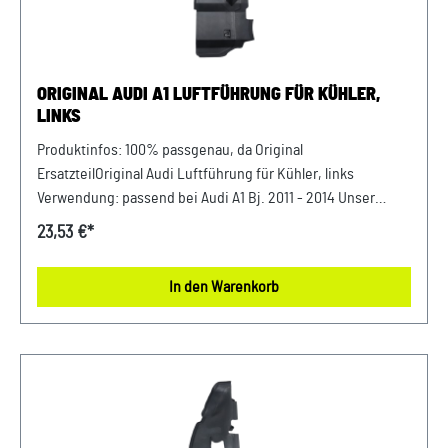
VW: WVWZZZ... Audi: WAUZZZ...) Ihres Fahrzeugs
mitzuteilen. Wir prüfen vorab, ob der gewünschte Artikel
zum Fahrzeug passt.
ORIGINAL AUDI A1 LUFTFÜHRUNG FÜR KÜHLER,
LINKS
Produktinfos: 100% passgenau, da Original
ErsatzteilOriginal Audi Luftführung für Kühler, links
Verwendung: passend bei Audi A1 Bj. 2011 - 2014 Unser
Service für Sie: Um Fehlkäufe zu vermeiden, bieten wir
23,53 €*
Ihnen die Möglichkeit, uns vor Ihrer Bestellung oder in der
Kaufabwicklung die 17-stellige Fahrgestellnummer (Bsp.
In den Warenkorb
VW: WVWZZZ... Audi: WAUZZZ...) Ihres Fahrzeugs
mitzuteilen. Wir prüfen vorab, ob der gewünschte Artikel
zum Fahrzeug passt.