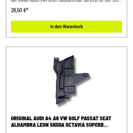
bei vielen Audi/VW/SEAT/Škoda Unser Service für Sie: Um
Fehlkäufe zu vermeiden, bieten wir Ihnen die Möglichkeit,
26,50 €*
uns vor Ihrer Bestellung oder in der Kaufabwicklung die 17-
stellige Fahrgestellnummer(Bsp. VW: WVWZZZ... Audi:
In den Warenkorb
WAUZZZ...) Ihres Fahrzeugs mitzuteilen. Wir prüfen vorab,
ob der gewünschte Artikel zum Fahrzeug passt.
ORIGINAL AUDI A4 A6 VW GOLF PASSAT SEAT
ALHAMBRA LEON SKODA OCTAVIA SUPERB
ABDECKBLECH ZAHNRIEMENABDECKUNG