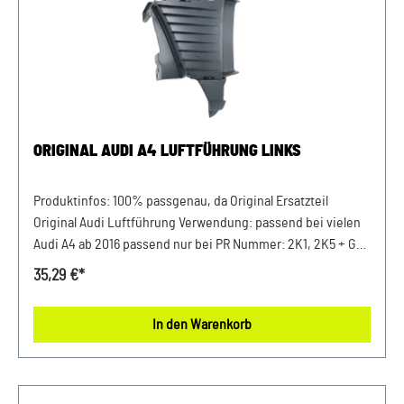
ORIGINAL AUDI A4 LUFTFÜHRUNG LINKS
Produktinfos: 100% passgenau, da Original Ersatzteil
Original Audi Luftführung Verwendung: passend bei vielen
Audi A4 ab 2016 passend nur bei PR Nummer: 2K1, 2K5 + GP1
Luftführung Beifahrerseite Stossfänger (Links) Passende
35,29 €*
Artikelnummer: 8W0121763L / 8W0121763G Unser Service für
Sie: Um Fehlkäufe zu vermeiden, bieten wir Ihnen die
In den Warenkorb
Möglichkeit, uns vor Ihrer Bestellung oder in der
Kaufabwicklung die 17-stellige Fahrgestellnummer (Bsp.
VW: WVWZZZ... Audi: WAUZZZ...) Ihres Fahrzeugs
mitzuteilen. Wir prüfen vorab, ob der gewünschte Artikel