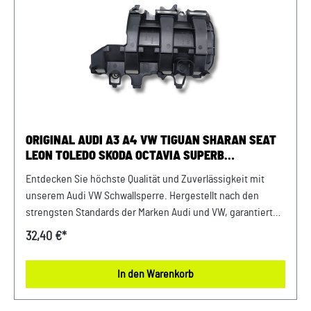
ORIGINAL AUDI A3 A4 VW TIGUAN SHARAN SEAT
LEON TOLEDO SKODA OCTAVIA SUPERB
SCHWALLSPERRE
Entdecken Sie höchste Qualität und Zuverlässigkeit mit
unserem Audi VW Schwallsperre. Hergestellt nach den
strengsten Standards der Marken Audi und VW, garantiert
diese Schwallsperre eine lange Lebensdauer und
32,40 €*
erstklassige Leistung. Investieren Sie in die Sicherheit und
Stabilität Ihrer Fahrzeuge mit unseren hochwertigen
In den Warenkorb
Originalteilen. Produktinfos: 100% passgenau, da Original
Ersatzteilepassende Teilenummern: 04L103623F