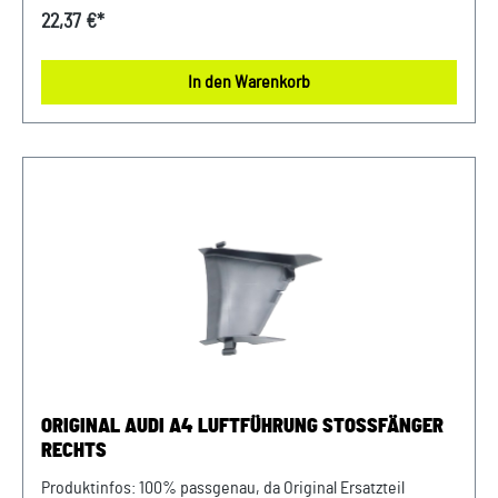
+ GP0 Luftführung Stoßfänger Beifahrerseite (Links) Unser
22,37 €*
Service für Sie: Um Fehlkäufe zu vermeiden, bieten wir
Ihnen die Möglichkeit, uns vor Ihrer Bestellung oder in der
In den Warenkorb
Kaufabwicklung die 17-stellige Fahrgestellnummer (Bsp.
VW: WVWZZZ... Audi: WAUZZZ...) Ihres Fahrzeugs
mitzuteilen. Wir prüfen vorab, ob der gewünschte Artikel
zum Fahrzeug passt.
ORIGINAL AUDI A4 LUFTFÜHRUNG STOSSFÄNGER R
ECHTS
Produktinfos: 100% passgenau, da Original Ersatzteil