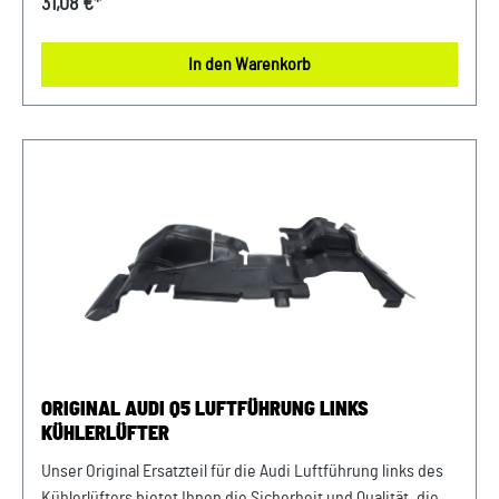
31,08 €*
effiziente Kühlung Ihres Motors. Verlassen Sie sich auf
erstklassige Materialien und präzise Verarbeitung für eine
In den Warenkorb
lange Lebensdauer und zuverlässige Leistung.
Produktinfos: 100% passgenau, da Original
ErsatzteilOriginal Audi Q5 Luftführung für Kühlerlüfter, links
Verwendung: passend bei Audi Q5 2.0 TDI 150 KW ab Bj. 2017
Unser Service für Sie: Um Fehlkäufe zu vermeiden, bieten
wir Ihnen die Möglichkeit, uns vor Ihrer Bestellung oder in
der Kaufabwicklung die 17-stellige Fahrgestellnummer (Bsp.
VW: WVWZZZ... Audi: WAUZZZ...) Ihres Fahrzeugs
mitzuteilen. Wir prüfen vorab, ob der gewünschte Artikel
zum Fahrzeug passt.
ORIGINAL AUDI Q5 LUFTFÜHRUNG LINKS
KÜHLERLÜFTER
Unser Original Ersatzteil für die Audi Luftführung links des
Kühlerlüfters bietet Ihnen die Sicherheit und Qualität, die