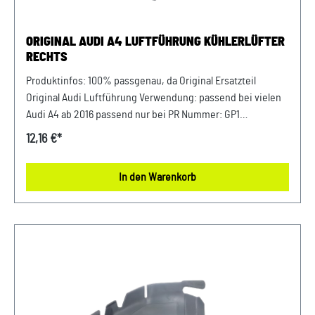
ORIGINAL AUDI A4 LUFTFÜHRUNG KÜHLERLÜFTER
RECHTS
Produktinfos: 100% passgenau, da Original Ersatzteil
Original Audi Luftführung Verwendung: passend bei vielen
Audi A4 ab 2016 passend nur bei PR Nummer: GP1
Luftführung Beifahrerseite Kühlerlüfter (Rechts) Passende
12,16 €*
Artikelnummer: 8W0121674B Unser Service für Sie: Um
Fehlkäufe zu vermeiden, bieten wir Ihnen die Möglichkeit,
In den Warenkorb
uns vor Ihrer Bestellung oder in der Kaufabwicklung die 17-
stellige Fahrgestellnummer (Bsp. VW: WVWZZZ... Audi:
WAUZZZ...) Ihres Fahrzeugs mitzuteilen. Wir prüfen vorab,
ob der gewünschte Artikel zum Fahrzeug passt.