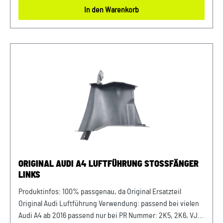
für Sie: Um Fehlkäufe zu vermeiden, bieten wir Ihnen die
In den Warenkorb
Möglichkeit, uns vor Ihrer Bestellung oder in der
Kaufabwicklung die 17-stellige Fahrgestellnummer (Bsp.
VW: WVWZZZ... Audi: WAUZZZ...) Ihres Fahrzeugs
mitzuteilen. Wir prüfen vorab, ob der gewünschte Artikel
zum Fahrzeug passt.
ORIGINAL AUDI A4 LUFTFÜHRUNG STOSSFÄNGER
LINKS
Produktinfos: 100% passgenau, da Original Ersatzteil
Original Audi Luftführung Verwendung: passend bei vielen
Audi A4 ab 2016 passend nur bei PR Nummer: 2K5, 2K6, VJ8