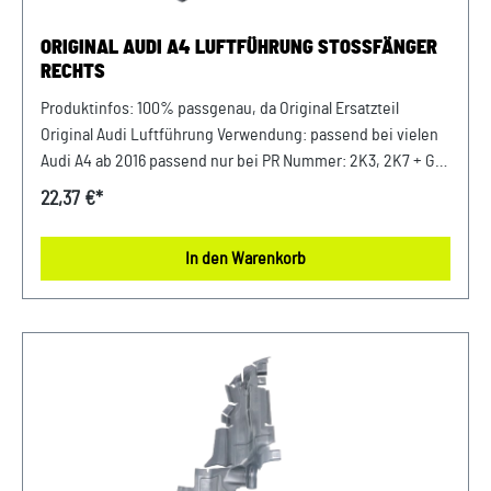
ORIGINAL AUDI A4 LUFTFÜHRUNG STOSSFÄNGER R
ECHTS
Produktinfos: 100% passgenau, da Original Ersatzteil
Original Audi Luftführung Verwendung: passend bei vielen
Audi A4 ab 2016 passend nur bei PR Nummer: 2K3, 2K7 + GP1
Luftführung Beifahrerseite Stoßfänger (Rechts) Unser
22,37 €*
Service für Sie: Um Fehlkäufe zu vermeiden, bieten wir
Ihnen die Möglichkeit, uns vor Ihrer Bestellung oder in der
In den Warenkorb
Kaufabwicklung die 17-stellige Fahrgestellnummer (Bsp.
VW: WVWZZZ... Audi: WAUZZZ...) Ihres Fahrzeugs
mitzuteilen. Wir prüfen vorab, ob der gewünschte Artikel
zum Fahrzeug passt.