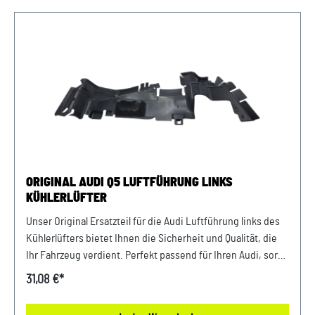
Verwendung: passend bei Audi Q5 ab Bj. 2017 Unser Service
für Sie: Um Fehlkäufe zu vermeiden, bieten wir Ihnen die
Möglichkeit, uns vor Ihrer Bestellung oder in der
Kaufabwicklung die 17-stellige Fahrgestellnummer (Bsp.
VW: WVWZZZ... Audi: WAUZZZ...) Ihres Fahrzeugs
mitzuteilen. Wir prüfen vorab, ob der gewünschte Artikel
zum Fahrzeug passt.
ORIGINAL AUDI Q5 LUFTFÜHRUNG LINKS
KÜHLERLÜFTER
Unser Original Ersatzteil für die Audi Luftführung links des
Kühlerlüfters bietet Ihnen die Sicherheit und Qualität, die
Ihr Fahrzeug verdient. Perfekt passend für Ihren Audi, sorgt
es für eine optimale Luftführung und damit für eine
31,08 €*
effiziente Kühlung Ihres Motors. Verlassen Sie sich auf
erstklassige Materialien und präzise Verarbeitung für eine