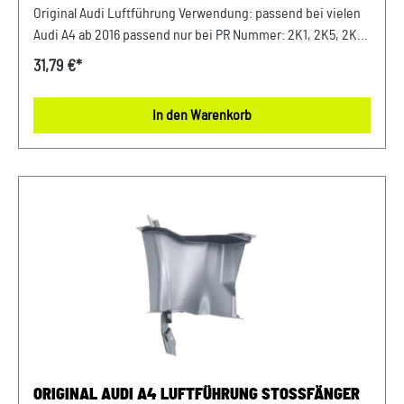
Original Audi Luftführung Verwendung: passend bei vielen
Audi A4 ab 2016 passend nur bei PR Nummer: 2K1, 2K5, 2K6,
VJ8 Luftführung Beifahrerseite Stoßfänger (Rechts)
31,79 €*
Passende Artikelnummer: 8W0121764 Unser Service für Sie:
Um Fehlkäufe zu vermeiden, bieten wir Ihnen die
In den Warenkorb
Möglichkeit, uns vor Ihrer Bestellung oder in der
Kaufabwicklung die 17-stellige Fahrgestellnummer (Bsp.
VW: WVWZZZ... Audi: WAUZZZ...) Ihres Fahrzeugs
mitzuteilen. Wir prüfen vorab, ob der gewünschte Artikel
zum Fahrzeug passt.
ORIGINAL AUDI A4 LUFTFÜHRUNG STOSSFÄNGER R