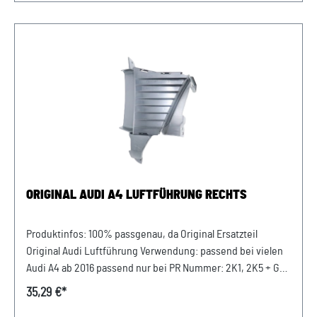
WAUZZZ...) Ihres Fahrzeugs mitzuteilen. Wir prüfen vorab,
ob der gewünschte Artikel zum Fahrzeug passt.
ORIGINAL AUDI A4 LUFTFÜHRUNG RECHTS
Produktinfos: 100% passgenau, da Original Ersatzteil
Original Audi Luftführung Verwendung: passend bei vielen
Audi A4 ab 2016 passend nur bei PR Nummer: 2K1, 2K5 + GP1
Luftführung Beifahrerseite Stossfänger (Rechts) Passende
35,29 €*
Artikelnummer: 8W0121764L / 8W0121764G Unser Service