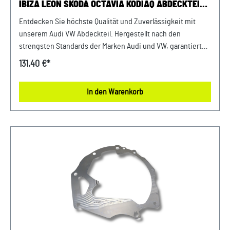
IBIZA LEON SKODA OCTAVIA KODIAQ ABDECKTEIL
FÜR ÖLWANNE ABDECKUNG
Entdecken Sie höchste Qualität und Zuverlässigkeit mit
unserem Audi VW Abdeckteil. Hergestellt nach den
strengsten Standards der Marken Audi und VW, garantiert
dieses Abdeckteil eine lange Lebensdauer und erstklassige
131,40 €*
Leistung. Investieren Sie in die Sicherheit und Stabilität
Ihrer Fahrzeuge mit unseren hochwertigen Originalteilen.
In den Warenkorb
Produktinfos: 100% passgenau, da Original
Ersatzteilepassende Teilenummern: 04L103660A
Lieferumfang: 1x Abdeckteil 04L103660A Verwendung:
passend bei vielen Audi VW Seat Skoda Modellenpassende
Motorkennbuchstaben: DDYB, DBKA, DDYA, DGTE
uvm.passende PR-Nummer: D36, DK5, DK8, 0EJ uvm. Unser
Service für Sie: Um Fehlkäufe zu vermeiden, bieten wir
Ihnen die Möglichkeit, uns vor Ihrer Bestellung oder in der
Kaufabwicklung die 17-stellige Fahrgestellnummer (Bsp.
VW: WVWZZZ... Audi: WAUZZZ...) Ihres Fahrzeugs
mitzuteilen. Wir prüfen vorab, ob der gewünschte Artikel