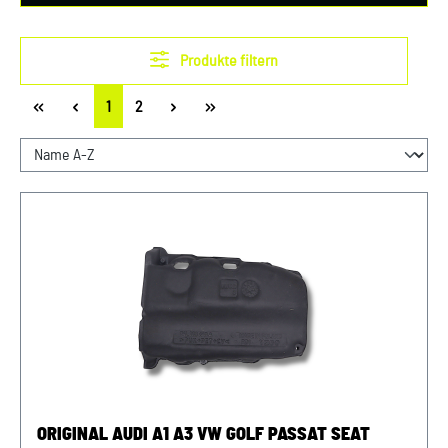
Produkte filtern
Seite
Seite
1
2
ORIGINAL AUDI A1 A3 VW GOLF PASSAT SEAT