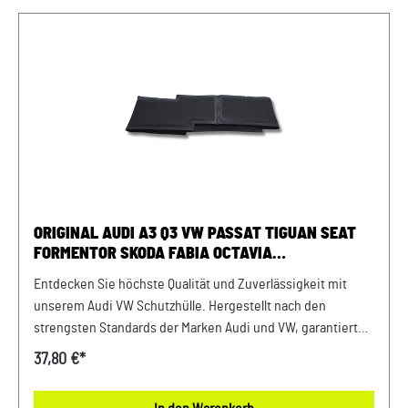
Lieferumfang: 1x Schwallsperre 04L103623F Verwendung:
passend bei vielen Audi VW Seat Skoda Modellenpassende
Motorkennbuchstaben: DDYB, DBKA, DDYA, DGTE
uvm.passende PR-Nummer: D36, DK5, DK8, QG1 uvm. Unser
Service für Sie: Um Fehlkäufe zu vermeiden, bieten wir
Ihnen die Möglichkeit, uns vor Ihrer Bestellung oder in der
Kaufabwicklung die 17-stellige Fahrgestellnummer (Bsp.
VW: WVWZZZ... Audi: WAUZZZ...) Ihres Fahrzeugs
mitzuteilen. Wir prüfen vorab, ob der gewünschte Artikel
zum Fahrzeug passt.
ORIGINAL AUDI A3 Q3 VW PASSAT TIGUAN SEAT
FORMENTOR SKODA FABIA OCTAVIA
BATTERIESCHUTZHÜLLE
Entdecken Sie höchste Qualität und Zuverlässigkeit mit
unserem Audi VW Schutzhülle. Hergestellt nach den
strengsten Standards der Marken Audi und VW, garantiert
dieser Schutzhülle eine lange Lebensdauer und
37,80 €*
erstklassige Leistung. Investieren Sie in die Sicherheit und
Stabilität Ihrer Fahrzeuge mit unseren hochwertigen