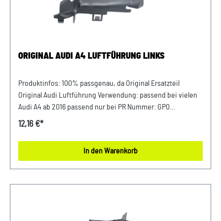
ORIGINAL AUDI A4 LUFTFÜHRUNG LINKS
Produktinfos: 100% passgenau, da Original Ersatzteil
Original Audi Luftführung Verwendung: passend bei vielen
Audi A4 ab 2016 passend nur bei PR Nummer: GP0
Luftführung Beifahrerseite Kühlerlüfter (Links) Passende
12,16 €*
Artikelnummer: 8W0121673A Unser Service für Sie: Um
Fehlkäufe zu vermeiden, bieten wir Ihnen die Möglichkeit,
In den Warenkorb
uns vor Ihrer Bestellung oder in der Kaufabwicklung die 17-
stellige Fahrgestellnummer (Bsp. VW: WVWZZZ... Audi:
WAUZZZ...) Ihres Fahrzeugs mitzuteilen. Wir prüfen vorab,
ob der gewünschte Artikel zum Fahrzeug passt.