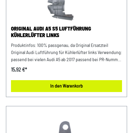
ORIGINAL AUDI A5 S5 LUFTFÜHRUNG
KÜHLERLÜFTER LINKS
Produktinfos: 100% passgenau, da Original Ersatzteil
Original Audi Luftführung für Kühlerlüfter links Verwendung:
passend bei vielen Audi A5 ab 2017 passend bei PR-Nummer
GP0 Luftführung Fahrerseite (Links) Unser Service für Sie:
15,92 €*
Um Fehlkäufe zu vermeiden, bieten wir Ihnen die
Möglichkeit, uns vor Ihrer Bestellung oder in der
In den Warenkorb
Kaufabwicklung die 17-stellige Fahrgestellnummer (Bsp.
VW: WVWZZZ... Audi: WAUZZZ...) Ihres Fahrzeugs
mitzuteilen. Wir prüfen vorab, ob der gewünschte Artikel
zum Fahrzeug passt.