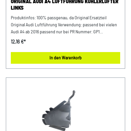
ORIGINAL AUDI A4 LUFTFÜHRUNG KÜHLERLÜFTER
LINKS
Produktinfos: 100% passgenau, da Original Ersatzteil
Original Audi Luftführung Verwendung: passend bei vielen
Audi A4 ab 2016 passend nur bei PR Nummer: GP1
Luftführung Beifahrerseite Kühlerlüfter (Links) Passende
12,16 €*
Artikelnummer: 8W0121673B Unser Service für Sie: Um
Fehlkäufe zu vermeiden, bieten wir Ihnen die Möglichkeit,
In den Warenkorb
uns vor Ihrer Bestellung oder in der Kaufabwicklung die 17-
stellige Fahrgestellnummer (Bsp. VW: WVWZZZ... Audi:
WAUZZZ...) Ihres Fahrzeugs mitzuteilen. Wir prüfen vorab,
ob der gewünschte Artikel zum Fahrzeug passt.