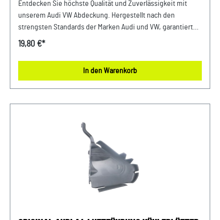
Entdecken Sie höchste Qualität und Zuverlässigkeit mit
ZAHNRIEMENSCHUTZ
unserem Audi VW Abdeckung. Hergestellt nach den
strengsten Standards der Marken Audi und VW, garantiert
diese Abdeckung eine lange Lebensdauer und erstklassige
19,80 €*
Leistung. Investieren Sie in die Sicherheit und Stabilität
Ihrer Fahrzeuge mit unseren hochwertigen Originalteilen.
In den Warenkorb
Produktinfos: 100% passgenau, da Original
Ersatzteilepassende Teilenummern: 04L109145
Lieferumfang: 1x Saugleitung 04L115251A Verwendung:
passend bei vielen Audi VW Seat Skoda Modellenpassende
Motorkennbuchstaben: CUWA, CUVCpassende PR-Nummer:
TD1 Unser Service für Sie: Um Fehlkäufe zu vermeiden,
bieten wir Ihnen die Möglichkeit, uns vor Ihrer Bestellung
oder in der Kaufabwicklung die 17-stellige
Fahrgestellnummer (Bsp. VW: WVWZZZ... Audi: WAUZZZ...)
Ihres Fahrzeugs mitzuteilen. Wir prüfen vorab, ob der
gewünschte Artikel zum Fahrzeug passt.