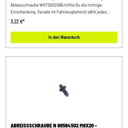
Ablassschraube WHT000206A triffst Du die richtige
Entscheidung. Gerade im Fahrzeugbereich zählt jedes
Detail – deshalb profitierst Du von einem sicheren Gefühl
3,22 €*
bei jeder Fahrt und dauerhaft stabilen Komponenten.
Perfekt abgestimmt auf die Anforderungen moderner
In den Warenkorb
Fahrzeuge bietet dieses Teil maximale Zuverlässigkeit.
Entwickelt für Fahrzeuge der VAG-Gruppe bietet dieses
Originalteil eine passgenaue Lösung für viele
Anwendungen im Alltag. Produktinfos & Verwendung: 100 %
passgenau, da Original Ersatzteile Zuverlässiger Einsatz in
verschiedensten Befestigungsbereichen Passend für
zahlreiche Anwendungen im Fahrzeugbau Vorteile auf einen
Blick: Minimiert Verschleiß an angrenzenden Bauteilen
Einfach in der Anwendung Konstant hohe Qualität FAQ –
Häufige Fragen: 1. Welche Aufgabe erfüllt dieses Bauteil? Es
sorgt für eine fest sitzende Verbindung verschiedener
Komponenten im Fahrzeug. 2. Handelt es sich um ein
Originalprodukt? Ja, dieser Artikel entspricht der
ABREISSSCHRAUBE N 90584502 M8X20 -