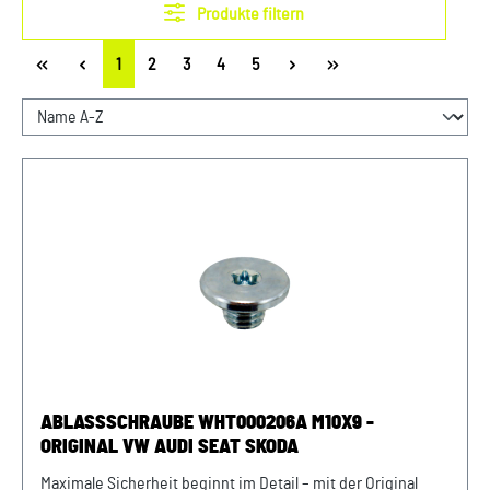
Produkte filtern
Seite
Seite
Seite
Seite
Seite
1
2
3
4
5
ABLASSSCHRAUBE WHT000206A M10X9 -
ORIGINAL VW AUDI SEAT SKODA
Maximale Sicherheit beginnt im Detail – mit der Original