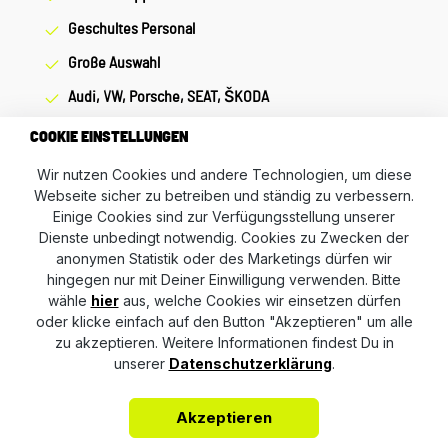
Lockerungen, reduziert Geräusche und erhöht die
Geschultes Personal
Sicherheit. 4. Ist die Montage schwierig? Die Installation ist
meist einfach möglich, bei Unsicherheiten empfiehlt sich
Große Auswahl
jedoch eine Fachwerkstatt. Unser Service für Dich: Um
Audi, VW, Porsche, SEAT, ŠKODA
Fehlkäufe zu vermeiden, bieten wir Dir die Möglichkeit, uns
vor Deiner Bestellung oder in der Kaufabwicklung die 17-
COOKIE EINSTELLUNGEN
stellige Fahrgestellnummer (Bsp. VW: WVWZZZ... Audi:
Wir nutzen Cookies und andere Technologien, um diese
WAUZZZ...) Deines Fahrzeugs mitzuteilen. Wir prüfen vorab,
Webseite sicher zu betreiben und ständig zu verbessern.
ob der gewünschte Artikel zu Deinem Fahrzeug passt.
Einige Cookies sind zur Verfügungsstellung unserer
Dienste unbedingt notwendig. Cookies zu Zwecken der
anonymen Statistik oder des Marketings dürfen wir
hingegen nur mit Deiner Einwilligung verwenden. Bitte
wähle
hier
aus, welche Cookies wir einsetzen dürfen
oder klicke einfach auf den Button "Akzeptieren" um alle
zu akzeptieren. Weitere Informationen findest Du in
unserer
Datenschutzerklärung
.
Akzeptieren