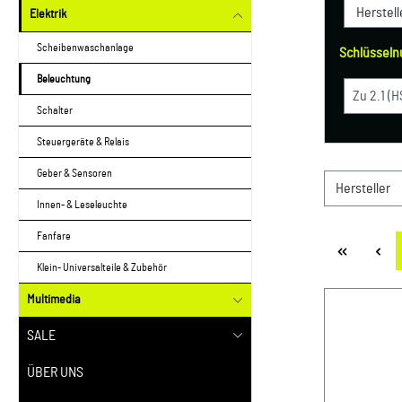
Elektrik
Scheibenwaschanlage
Schlüsseln
Beleuchtung
Schalter
Steuergeräte & Relais
Geber & Sensoren
Hersteller
Innen- & Leseleuchte
Fanfare
Klein- Universalteile & Zubehör
Multimedia
SALE
ÜBER UNS