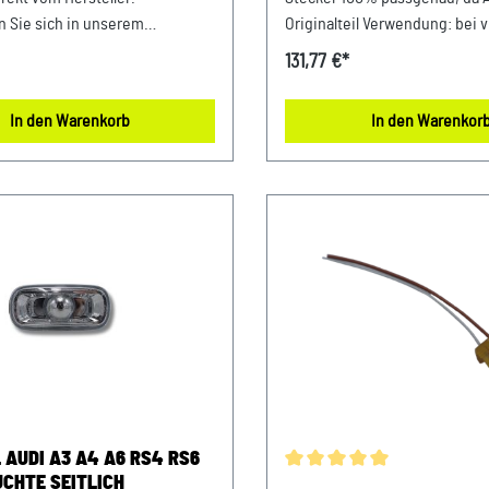
 Sie sich in unserem
Originalteil Verwendung: bei v
 von höchstem
Modellen Unser Service für Si
131,77 €*
andard. Diese Ersatzteile sind
Fehlkäufe zu vermeiden, biet
Ihr Fahrzeug abgestimmt und
die Möglichkeit, uns vor Ihrer
In den Warenkorb
In den Warenkor
 eine optimale Passgenauigkeit
oder in der Kaufabwicklung die
ieren maximale Zuverlässigkeit
Fahrgestellnummer (Bsp. VW
ahrzeug. Produktinfos: 100%
Audi: WAUZZZ...) Ihres Fahrze
da Original ErsatzteileOriginal
mitzuteilen. Wir prüfen vorab,
 VW
gewünschte Artikel zum Fahrz
enleuchte passende
ern: 8T0943021/ 8T0943021A
ng: 1x Kennzeichenleuchte
: passend bei vielen Audi SEAT
n Unser Service für Sie: Um
zu vermeiden, bieten wir Ihnen
keit, uns vor Ihrer Bestellung
 Kaufabwicklung die 17-stellige
 AUDI A3 A4 A6 RS4 RS6
lnummer (Bsp. VW: WVWZZZ...
UCHTE SEITLICH
Durchschnittliche Bewertung 