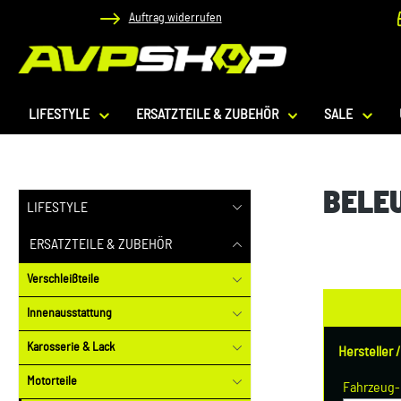
Auftrag widerrufen
 Hauptinhalt springen
Zur Suche springen
Zur Hauptnavigation springen
LIFESTYLE
ERSATZTEILE & ZUBEHÖR
SALE
BELE
LIFESTYLE
ERSATZTEILE & ZUBEHÖR
Verschleißteile
Innenausstattung
Karosserie & Lack
Hersteller 
Motorteile
Fahrzeug-