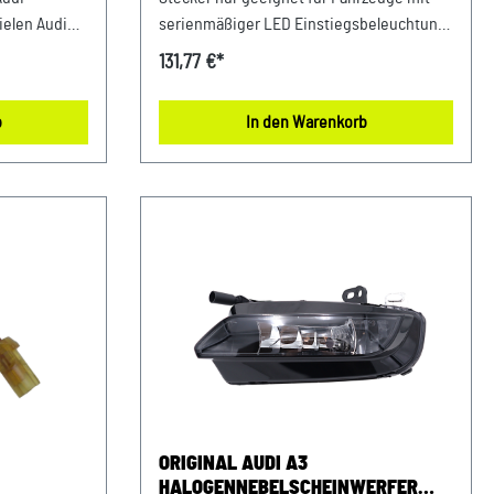
ielen Audi
serienmäßiger LED Einstiegsbeleuchtung
e: Um
100% passgenau, da Audi Originalteil
131,77 €*
en wir Ihnen
Verwendung: bei vielen Audi Modellen
 Bestellung
Unser Service für Sie: Um Fehlkäufe zu
b
In den Warenkorb
 17-stellige
vermeiden, bieten wir Ihnen die
: WVWZZZ...
Möglichkeit, uns vor Ihrer Bestellung oder
ugs
in der Kaufabwicklung die 17-stellige
 ob der
Fahrgestellnummer (Bsp. VW: WVWZZZ...
eug passt.
Audi: WAUZZZ...) Ihres Fahrzeugs
mitzuteilen. Wir prüfen vorab, ob der
gewünschte Artikel zum Fahrzeug passt.
ORIGINAL AUDI A3
HALOGENNEBELSCHEINWERFER
von 5 von 5 Sternen