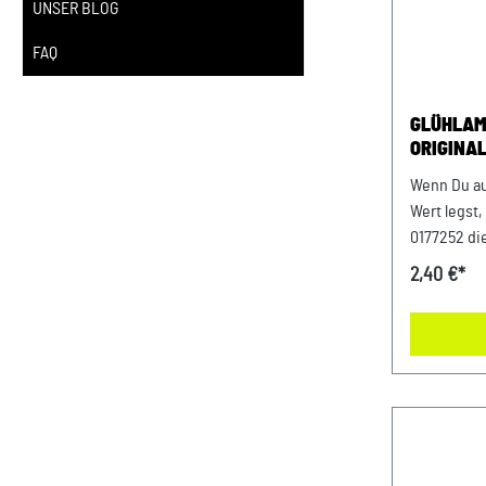
UNSER BLOG
FAQ
GLÜHLAMPE N 017
ORIGINAL
Wenn Du au
Wert legst,
0177252 di
täglichen E
2,40 €*
stabilen F
Gefühl bei jeder Fah
Bauweise w
ohne Anpas
setzt Du au
Fahrzeug ko
überzeugt. Produktinfos & Verwendung
100 % passg