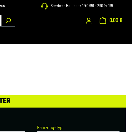
Service - Hotline: +49(0)991 - 290 14 199
ten
0,00 €
Waren
TER
Fahrzeug-Typ