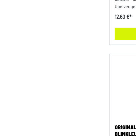
Überzeugen
Sortiment
12,60 €*
Qualitätsst
exakt auf 
sorgen für
und garant
in Ihrem F
passgenau, 
Audi SEAT
Kennzeich
Teilenumm
Lieferumfa
Verwendung
VW Modelle
Fehlkäufe 
die Möglich
oder in der
ORIGINAL
Fahrgestel
BLINKLE