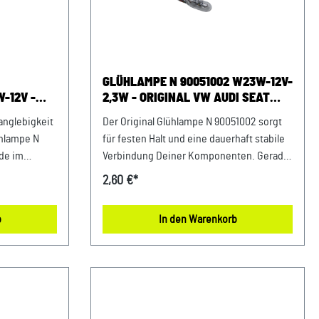
GLÜHLAMPE N 90051002 W23W-12V-
-12V -
2,3W - ORIGINAL VW AUDI SEAT
 SKODA
SKODA
anglebigkeit
Der Original Glühlampe N 90051002 sorgt
lühlampe N
für festen Halt und eine dauerhaft stabile
ade im
Verbindung Deiner Komponenten. Gerade
Du von einer
im täglichen Einsatz profitierst Du von
2,60 €*
sicheren
einer stabilen Funktion und einem
sicheren Gefühl bei jeder Fahrt. Entwickelt
b
In den Warenkorb
ose Montage
für Fahrzeuge der VAG-Gruppe bietet
. Damit
dieses Teil eine optimale Ergänzung für
xakt für Dein
viele Bereiche. Damit setzt Du auf ein
 langfristig
Bauteil, das exakt für Dein Fahrzeug
konzipiert wurde und langfristig
Ersatzteile
überzeugt. Produktinfos & Verwendung: