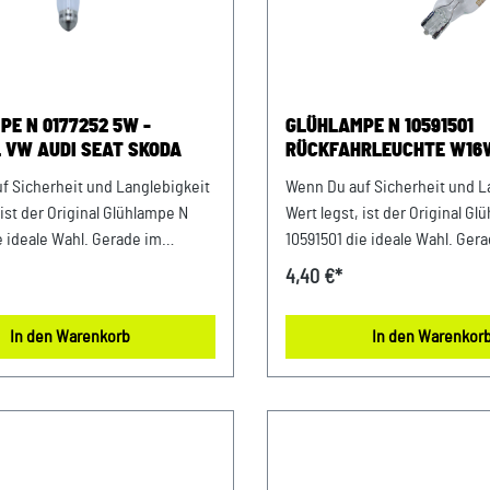
7252 5W -
GLÜHLAMPE N 10591501
 VW AUDI SEAT SKODA
RÜCKFAHRLEUCHTE W16W
ORIGINAL VW AUDI SEAT
f Sicherheit und Langlebigkeit
Wenn Du auf Sicherheit und L
 ist der Original Glühlampe N
Wert legst, ist der Original G
e ideale Wahl. Gerade im
10591501 die ideale Wahl. Ger
insatz profitierst Du von einer
täglichen Einsatz profitierst 
4,40 €*
unktion und einem sicheren
stabilen Funktion und einem 
rt. Durch die präzise
Gefühl bei jeder Fahrt. Durch die präzise
In den Warenkorb
In den Warenkor
ird eine problemlose Montage
Bauweise wird eine probleml
sungen ermöglicht. Damit
ohne Anpassungen ermöglicht
f ein Bauteil, das exakt für Dein
setzt Du auf ein Bauteil, das e
nzipiert wurde und langfristig
Fahrzeug konzipiert wurde und
:
überzeugt. Produktinfos & Verwendung:
enau, da Original Ersatzteile
100 % passgenau, da Original 