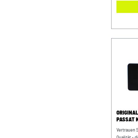
100% passg
ErsatzteilO
hinten lin
passend bei
Unser Servi
vermeiden,
Möglichkeit
in der Kauf
Fahrgestel
Audi: WAUZ
mitzuteilen
gewünschte
ORIGINAL
PASSAT 
Vertrauen S
Qualität - 