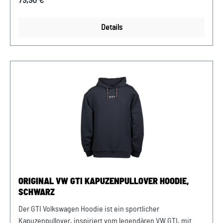
79,90 €*
Seitennaht Modische Teilungsnaht im Vorderteil R
Sweatshirt, Unisex Material: 78 % Baumwolle, 16 %
Details
Polyester, 6 % Elasthan Pflegehinweise: 30°C
FeinwäscheNicht TrommeltrocknenBügeln mit geringer
TemperaturNicht chemisch reinigenNicht bleichenAuf links
waschen und bügeln Farbe: Beige
ORIGINAL VW GTI KAPUZENPULLOVER HOODIE,
SCHWARZ
Der GTI Volkswagen Hoodie ist ein sportlicher
Kapuzenpullover, inspiriert vom legendären VW GTI, mit