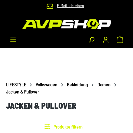
E-Mail schreiben
Zum Hauptinhalt springen
Waren
LIFESTYLE
Volkswagen
Bekleidung
Damen
Jacken & Pullover
JACKEN & PULLOVER
Produkte filtern