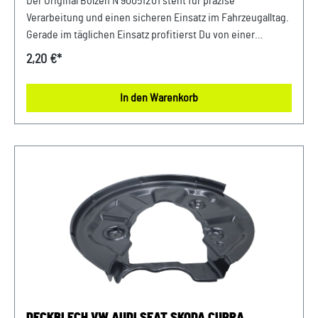
Der Original Bolzen N 90051201 steht für präzise
Verarbeitung und einen sicheren Einsatz im Fahrzeugalltag.
Gerade im täglichen Einsatz profitierst Du von einer
stabilen Funktion und einem sicheren Gefühl bei jeder
2,20 €*
Fahrt. Die hochwertige Verarbeitung garantiert Dir eine
lange Lebensdauer und zuverlässige Performance. Damit
In den Warenkorb
setzt Du auf ein Bauteil, das exakt für Dein Fahrzeug
konzipiert wurde und langfristig überzeugt. Produktinfos &
Verwendung: 100 % passgenau, da Original Ersatzteile
Vielseitig einsetzbar im Fahrzeugbereich Entwickelt für
präzise Montage und sicheren Halt Vorteile auf einen Blick:
Sicherer Halt für verschiedenste Anwendungen Hohe
Belastbarkeit im Alltag Einfache Integration ins Fahrzeug
FAQ – Häufige Fragen: 1. Wo kommt dieses Produkt zum
Einsatz? Das Produkt wird eingesetzt, um Komponenten
fest zu fixieren. 2. Handelt es sich um ein Originalteil? Ja,
dieser Artikel entspricht der Original Teilenummer N
90051201 und erfüllt höchste Qualitätsanforderungen. 3.
Welche Vorteile bietet der Einsatz? Ein intaktes Bauteil