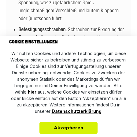
Spannung, was zu gefährlichem Spiel,
ungleichmäßigem Verschleiß und lautem Klappern
oder Quietschen führt.
Befestigungsschrauben:
Schrauben zur Fixierung der
Bremsscheibe
an der Radnabe oder zur Montage des
COOKIE EINSTELLUNGEN
Bremssattels unterliegen strengen Dehnungs- und
Wir nutzen Cookies und andere Technologien, um diese
Festigkeitsvorgaben. Originalschrauben verfügen oft
Webseite sicher zu betreiben und ständig zu verbessern.
über eine werkseitig aufgetragene mikroverkapselte
Einige Cookies sind zur Verfügungsstellung unserer
Schraubensicherung.
Dienste unbedingt notwendig. Cookies zu Zwecken der
anonymen Statistik oder des Marketings dürfen wir
Führungsbolzen & Manschetten:
Ein reibungsloses
hingegen nur mit Deiner Einwilligung verwenden. Bitte
Gleiten des Bremssattels ist unerlässlich. Originale
wähle
hier
aus, welche Cookies wir einsetzen dürfen
Schutzmanschetten bewahren die Bolzen vor
oder klicke einfach auf den Button "Akzeptieren" um alle
eindringendem Schmutz und Nässe, um ein
zu akzeptieren. Weitere Informationen findest Du in
unserer
Datenschutzerklärung
.
Festsetzen der Bremse zu verhindern.
Akzeptieren
WARUM ORIGINAL ZUBEHÖR DEN