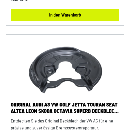
Bremsvorgang. Produktinfos: 100% passgenau, da Original
ErsatzteilOriginal VW Audi SEAT Skoda Bremsträger hinten
In den Warenkorb
linkspassend bei Bremsscheibengröße: 272x10mm
Lieferumfang: 1x Bremsträger Verwendung: passend bei
vielen Audi Modellenpassend bei vielen Volkswagen
Modellenpassend bei vielen Skoda Modellenpassend bei
vielen SEAT Modellen Unser Service für Sie: Um Fehlkäufe zu
vermeiden, bieten wir Ihnen die Möglichkeit, uns vor Ihrer
Bestellung oder in der Kaufabwicklung die 17-stellige
Fahrgestellnummer (Bsp. VW: WVWZZZ... Audi: WAUZZZ...)
Ihres Fahrzeugs mitzuteilen. Wir prüfen vorab, ob der
gewünschte Artikel zum Fahrzeug passt.
ORIGINAL AUDI A3 VW GOLF JETTA TOURAN SEAT
ALTEA LEON SKODA OCTAVIA SUPERB DECKBLECH
BREMSE HINTERACHSE LINKS ANKERBLECH
Entdecken Sie das Original Deckblech der VW AG für eine
präzise und zuverlässige Bremssystemreparatur.