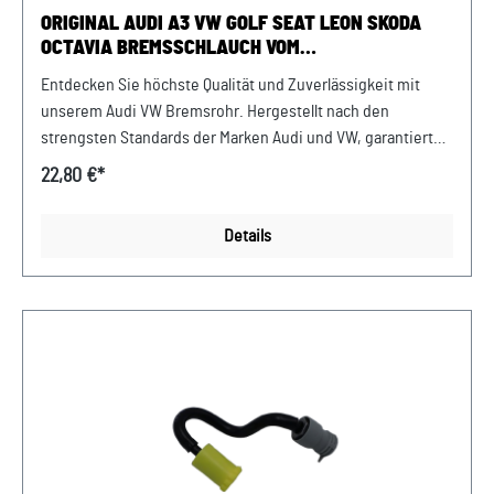
passt.
ORIGINAL AUDI A3 VW GOLF SEAT LEON SKODA
OCTAVIA BREMSSCHLAUCH VOM
HYDRAULIKSYSTEM ZUM BREMSSCHLAUCH
Entdecken Sie höchste Qualität und Zuverlässigkeit mit
RECHTS VORN
unserem Audi VW Bremsrohr. Hergestellt nach den
strengsten Standards der Marken Audi und VW, garantiert
dieser Bremsrohr eine lange Lebensdauer und erstklassige
22,80 €*
Leistung. Investieren Sie in die Sicherheit und Stabilität
Ihrer Fahrzeuge mit unseren hochwertigen Originalteilen.
Details
Produktinfos: 100% passgenau, da Original
Ersatzteilepassende Teilenummern: 1K1614724D
Lieferumfang: 1x Bremsrohr 1K1614724D Verwendung:
passend bei vielen Audi VW Seat Skoda Modellenpassend
für PR-Nummern: 1AS, 1AT uvm. Unser Service für Sie: Um
Fehlkäufe zu vermeiden, bieten wir Ihnen die Möglichkeit,
uns vor Ihrer Bestellung oder in der Kaufabwicklung die 17-
stellige Fahrgestellnummer(Bsp. VW: WVWZZZ... Audi:
WAUZZZ...) Ihres Fahrzeugs mitzuteilen. Wir prüfen vorab,
ob der gewünschte Artikel zum Fahrzeug passt.