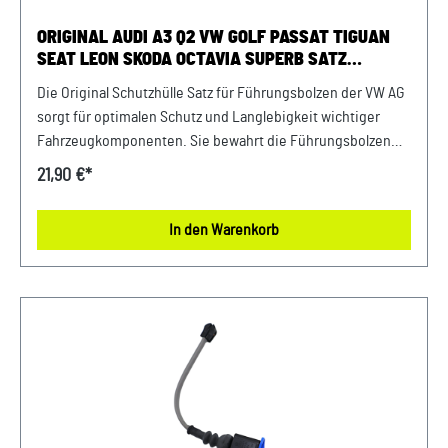
ORIGINAL AUDI A3 Q2 VW GOLF PASSAT TIGUAN
SEAT LEON SKODA OCTAVIA SUPERB SATZ
SCHUTZHÜLLE FÜR FÜHRUNGSBOLZEN VORNE
Die Original Schutzhülle Satz für Führungsbolzen der VW AG
sorgt für optimalen Schutz und Langlebigkeit wichtiger
Fahrzeugkomponenten. Sie bewahrt die Führungsbolzen
zuverlässig vor Schmutz, Feuchtigkeit und Korrosion.
21,90 €*
Gefertigt aus robustem Material, garantiert diese
Schutzhülle eine einfache Montage und eine lange
In den Warenkorb
Lebensdauer. Produktinfos: 100% passgenau, da Original
Ersatzteilepassende Teilenummern: 7N0698647B
Lieferumfang: 1x Satz Schutzhülle Verwendung: passend bei
Audi A3 Bj. 2020 - 2026passend bei Audi Q2 ab Bj.
2017passend bei Seat Leon ab Bj. 2017passend bei Skoda
Octavia ab Bj. 2020passend bei Skoda Superb ab Bj.
2015passend bei VW Golf ab Bj. 2020passend bei VW Passat
ab Bj. 2024passend bei VW Tiguan Bj. 2016 - 2024 Unser
Service für Sie: Um Fehlkäufe zu vermeiden, bieten wir