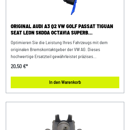
Ihnen die Möglichkeit, uns vor Ihrer Bestellung oder in der
Kaufabwicklung die 17-stellige Fahrgestellnummer(Bsp. VW:
WVWZZZ... Audi: WAUZZZ...) Ihres Fahrzeugs mitzuteilen.
Wir prüfen vorab, ob der gewünschte Artikel zum Fahrzeug
ORIGINAL AUDI A3 Q2 VW GOLF PASSAT TIGUAN
passt.
SEAT LEON SKODA OCTAVIA SUPERB
VERSCHLEISSANZEIGE VORNE
Optimieren Sie die Leistung Ihres Fahrzeugs mit dem
originalen Bremskontaktgeber der VW AG. Dieses
hochwertige Ersatzteil gewährleistet präzises
Bremsverhalten und maximale Sicherheit. Vertrauen Sie auf
20,50 €*
die bewährte Qualität von VW AG für eine zuverlässige
Fahrzeugwartung. Produktinfos: 100% passgenau, da
In den Warenkorb
Original Ersatzteilepassende Teilenummern:
8V0615437passend für Motorkennbuchstaben: CHZD, CJZA,
CYVB, CMBA uvm. Lieferumfang: 1x Kontaktgeber
Verwendung: passend bei Audi A3 Bj. 2013 - 2021passend
bei Audi Q2 ab Bj. 2017passend bei Seat Leon Bj. 2013 -
2020passend bei Skoda Octavia ab Bj. 2013passend bei
Skoda Superb Bj. 2015 - 2024passend bei VW Golf ab Bj.