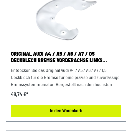
Bestellung oder in der Kaufabwicklung die 17-stellige
Fahrgestellnummer (Bsp. VW: WVWZZZ... Audi: WAUZZZ...)
Ihres Fahrzeugs mitzuteilen. Wir prüfen vorab, ob der
gewünschte Artikel zum Fahrzeug passt.
ORIGINAL AUDI A4 / A5 / A6 / A7 / Q5
DECKBLECH BREMSE VORDERACHSE LINKS
ANKERBLECH
Entdecken Sie das Original Audi A4 / A5 / A6 / A7 / Q5
Deckblech für die Bremse für eine präzise und zuverlässige
Bremssystemreparatur. Hergestellt nach den höchsten
Qualitätsstandards von Audi, um optimale Leistung und
46,74 €*
Sicherheit zu gewährleisten. Investieren Sie in die
Langlebigkeit und Funktionalität Ihres Fahrzeugs mit
In den Warenkorb
diesem hochwertigen Ersatzteil. Produktinfos: 100%
passgenau, da Original ErsatzteilOriginal Audi A4 / A5 / A6 /
A7 / Q5 Deckblech links Vorderachse Verwendung: passend