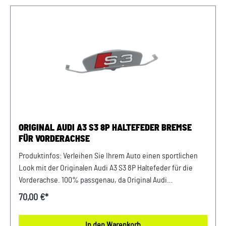
passend bei vielen Volkswagen Modellenpassend bei vielen
Audi Modellenpassend bei vielen Skoda Modellenpassend
bei vielen SEAT Modellen Unser Service für Sie: Um
Fehlkäufe zu vermeiden, bieten wir Ihnen die Möglichkeit,
uns vor Ihrer Bestellung oder in der Kaufabwicklung die 17-
stellige Fahrgestellnummer (Bsp. VW: WVWZZZ... Audi:
WAUZZZ...) Ihres Fahrzeugs mitzuteilen. Wir prüfen vorab,
ob der gewünschte Artikel zum Fahrzeug passt.
ORIGINAL AUDI A3 S3 8P HALTEFEDER BREMSE
FÜR VORDERACHSE
Produktinfos: Verleihen Sie Ihrem Auto einen sportlichen
Look mit der Originalen Audi A3 S3 8P Haltefeder für die
Vorderachse. 100% passgenau, da Original Audi
Ersatzteilsportlicher Look mit S3 Schriftzugfür die
70,00 €*
VorderachseLieferumfang: 1 Haltefeder Verwendung: A3 8P
2004 - 2013 Unser Service für Sie: Um Fehlkäufe zu
In den Warenkorb