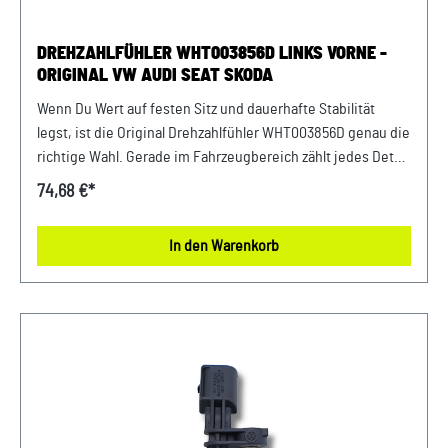
DREHZAHLFÜHLER WHT003856D LINKS VORNE -
ORIGINAL VW AUDI SEAT SKODA
Wenn Du Wert auf festen Sitz und dauerhafte Stabilität
legst, ist die Original Drehzahlfühler WHT003856D genau die
richtige Wahl. Gerade im Fahrzeugbereich zählt jedes Detail
– deshalb profitierst Du von einem sicheren Gefühl bei
74,68 €*
jeder Fahrt und dauerhaft stabilen Komponenten. Die
hochwertige Verarbeitung garantiert eine lange
In den Warenkorb
Lebensdauer und gleichbleibende Performance. Entwickelt
für Fahrzeuge der VAG-Gruppe bietet dieses Originalteil
eine passgenaue Lösung für viele Anwendungen im Alltag.
Produktinfos & Verwendung: 100 % passgenau, da Original
Ersatzteile Zuverlässiger Einsatz in verschiedensten
Befestigungsbereichen Passend für zahlreiche
Anwendungen im Fahrzeugbau Vorteile auf einen Blick:
Sichere Verbindung ohne Nachjustierung Hohe
Materialqualität für dauerhafte Nutzung Entwickelt für