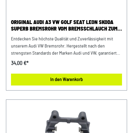
ORIGINAL AUDI A3 VW GOLF SEAT LEON SKODA
SUPERB BREMSROHR VOM BREMSSCHLAUCH ZUM
BREMSSATTELGEHÄUSE LINKS HINTEN
Entdecken Sie höchste Qualität und Zuverlässigkeit mit
unserem Audi VW Bremsrohr. Hergestellt nach den
strengsten Standards der Marken Audi und VW, garantiert
dieser Bremsrohr eine lange Lebensdauer und erstklassige
34,00 €*
Leistung. Investieren Sie in die Sicherheit und Stabilität
Ihrer Fahrzeuge mit unseren hochwertigen Originalteilen.
In den Warenkorb
Produktinfos: 100% passgenau, da Original
Ersatzteilepassende Teilenummern: 1K0611763E
Lieferumfang: 1x Bremsrohr 1K0611763E Verwendung:
passend bei vielen Audi VW Seat Skoda Modellenpassend
für PR-Nummern: 1KD, 1KU uvm. Unser Service für Sie: Um
Fehlkäufe zu vermeiden, bieten wir Ihnen die Möglichkeit,
uns vor Ihrer Bestellung oder in der Kaufabwicklung die 17-
stellige Fahrgestellnummer(Bsp. VW: WVWZZZ... Audi: