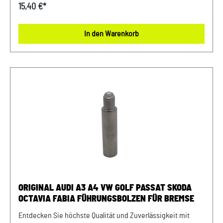
zuverlässige Funktion und Langlebigkeit, ideal für
15,40 €*
Reparatur oder Wartung. Präzise gefertigt nach VW-
Standards – für perfekte Kompatibilität und höchste
In den Warenkorb
Qualität. Produktinfos: 100% passgenau, da Original
Ersatzteilepassende Teilenummern: 4M0698231A
Lieferumfang: 1x Satz Zwischenblech Verwendung: passend
bei Audi A3 Bj. 2020 - 2026passend bei Audi A4 Bj. 2016 -
2025passend bei Audi A5 Bj. 2017 - 2025passend bei Audi
A6 Bj. 2019 - 2025passend bei Audi Q5 Bj. 2017 -
2025passend bei Seat Leon ab Bj. 2020passend bei VW
Touareg ab Bj. 2018 Unser Service für Sie: Um Fehlkäufe zu
vermeiden, bieten wir Ihnen die Möglichkeit, uns vor Ihrer
Bestellung oder in der Kaufabwicklung die 17-stellige
Fahrgestellnummer(Bsp. VW: WVWZZZ... Audi: WAUZZZ...)
Ihres Fahrzeugs mitzuteilen. Wir prüfen vorab, ob der
gewünschte Artikel zum Fahrzeug passt.
ORIGINAL AUDI A3 A4 VW GOLF PASSAT SKODA
OCTAVIA FABIA FÜHRUNGSBOLZEN FÜR BREMSE
Entdecken Sie höchste Qualität und Zuverlässigkeit mit