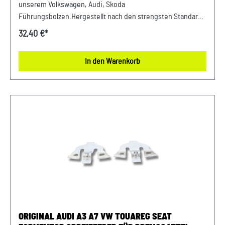
unserem Volkswagen, Audi, Skoda
Führungsbolzen.Hergestellt nach den strengsten Standards
der Marke VW, garantiert diese Führungsbolzen eine lange
32,40 €*
Lebensdauer und erstklassige Leistung. Investieren Sie in
die Sicherheit und Stabilität Ihrer Fahrzeuge mit unseren
In den Warenkorb
hochwertigen Originalteilen. Produktinfos: 100%
passgenau, da Original ErsatzteileLieferumfang: 1
Führungsbolzen Verwendung: passend bei vielen Audi,
Volkswagen und Skoda Modellen Unser Service für Sie: Um
Fehlkäufe zu vermeiden, bieten wir Ihnen die Möglichkeit,
uns vor Ihrer Bestellung oder in der Kaufabwicklung die 17-
stellige Fahrgestellnummer (Bsp. VW: WVWZZZ... Audi:
WAUZZZ...) Ihres Fahrzeugs mitzuteilen. Wir prüfen vorab,
ob der gewünschte Artikel zum Fahrzeug passt.
ORIGINAL AUDI A3 A7 VW TOUAREG SEAT