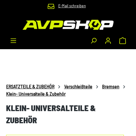
E-Mail schreiben
Zum Hauptinhalt springen
Waren
ERSATZTEILE & ZUBEHÖR
Verschleißteile
Bremsen
Klein- Universalteile & Zubehör
KLEIN- UNIVERSALTEILE &
ZUBEHÖR