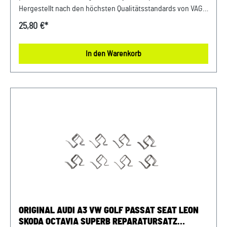
Hergestellt nach den höchsten Qualitätsstandards von VAG,
um optimale Leistung und Sicherheit zu gewährleisten.
25,80 €*
Investieren Sie in die Langlebigkeit und Funktionalität Ihres
Fahrzeugs mit diesem hochwertigen Ersatzteil.
In den Warenkorb
Produktinfos: 100% passgenau, da Original
Ersatzteilepassende Teilenummern: 1K0615611ABpassend
für PR Nummer: 1KD, 1KF Lieferumfang: 1x Deckblech
Verwendung: passend bei Audi A3 Bj. 2004 - 2013passend
bei VW Golf Bj. 2004 - 2014passend bei VW Jetta Bj. 2006 -
2011passend bei VW Touran Bj. 2003 - 2010passend bei Seat
Altea Bj. 2004 - 2006passend bei Seat Leon Bj. 2006 -
2013passend bei Skoda Octavia Bj. 2004 - 2013passend bei
Skoda Superb Bj. 2008 - 2013 Unser Service für Sie: Um
Fehlkäufe zu vermeiden, bieten wir Ihnen die Möglichkeit,
uns vor Ihrer Bestellung oder in der Kaufabwicklung die 17-
stellige Fahrgestellnummer (Bsp. VW: WVWZZZ... Audi:
WAUZZZ...) Ihres Fahrzeugs mitzuteilen. Wir prüfen vorab,
ORIGINAL AUDI A3 VW GOLF PASSAT SEAT LEON
ob der gewünschte Artikel zum Fahrzeug passt.
SKODA OCTAVIA SUPERB REPARATURSATZ