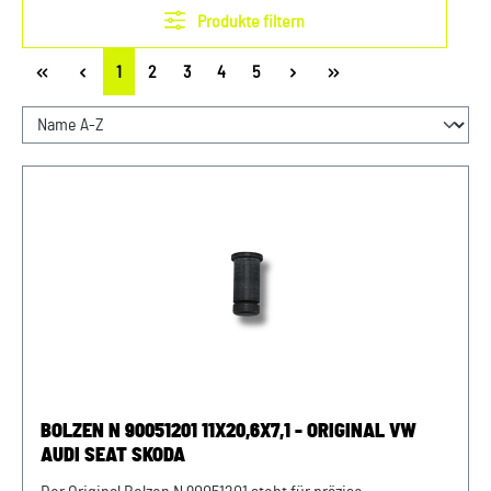
Produkte filtern
Seite
Seite
Seite
Seite
Seite
1
2
3
4
5
BOLZEN N 90051201 11X20,6X7,1 - ORIGINAL VW
AUDI SEAT SKODA