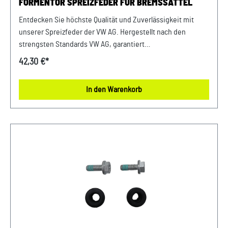
FORMENTOR SPREIZFEDER FÜR BREMSSATTEL
Entdecken Sie höchste Qualität und Zuverlässigkeit mit
unserer Spreizfeder der VW AG. Hergestellt nach den
strengsten Standards VW AG, garantiert
diese Spreizfeder eine lange Lebensdauer und erstklassige
42,30 €*
Leistung. Investieren Sie in die Sicherheit und Stabilität
Ihrer Fahrzeuge mit unseren hochwertigen Originalteilen.
In den Warenkorb
Produktinfos: 100% passgenau, da Original
Ersatzteilepassende Teilenummern: 4M0615269Bpassend
für PR-Nummern: 1LF, 1LH, 1ZA, 1ID uvm. Lieferumfang:
1x Spreizfeder Verwendung: passend bei vielen Audi VW
Seat Skoda Modellen Unser Service für Sie: Um Fehlkäufe zu
vermeiden, bieten wir Ihnen die Möglichkeit, uns vor Ihrer
Bestellung oder in der Kaufabwicklung die 17-stellige
Fahrgestellnummer (Bsp. VW: WVWZZZ... Audi: WAUZZZ...)
Ihres Fahrzeugs mitzuteilen. Wir prüfen vorab, ob der
gewünschte Artikel zum Fahrzeug passt.