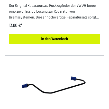
RÜCKZUGFEDER VORNE
Der Original Reparatursatz Rückzugfeder der VW AG bietet
eine zuverlässige Lösung zur Reparatur von
Bremssystemen. Dieser hochwertige Reparatursatz sorgt
für eine einwandfreie Funktion der Rückzugfeder. Perfekt
13,00 €*
abgestimmt auf die Originalteile des Fahrzeugs,
gewährleistet er Langlebigkeit und optimale Leistung.
In den Warenkorb
Produktinfos: 100% passgenau, da Original
Ersatzteilepassende Teilenummern: 5WA698157B
Lieferumfang: 1x Reparatursatz Verwendung: passend bei
Audi A3 Bj. 2010 - 2017passend bei Seat Leon Bj. 2010 -
2017passend bei Skoda Octavia Bj. 2011 - 2018passend bei
Skoda Superb Bj. 2010 - 2013passend bei VW Golf ab Bj.
2013passend bei VW Passat Bj. 2015 - 2024 Unser Service
für Sie: Um Fehlkäufe zu vermeiden, bieten wir Ihnen die
Möglichkeit, uns vor Ihrer Bestellung oder in der
Kaufabwicklung die 17-stellige Fahrgestellnummer(Bsp. VW:
WVWZZZ... Audi: WAUZZZ...) Ihres Fahrzeugs mitzuteilen.
Wir prüfen vorab, ob der gewünschte Artikel zum Fahrzeug