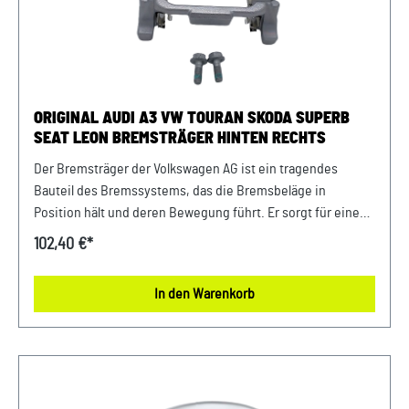
WAUZZZ...) Ihres Fahrzeugs mitzuteilen. Wir prüfen vorab,
ob der gewünschte Artikel zum Fahrzeug passt.
ORIGINAL AUDI A3 VW TOURAN SKODA SUPERB
SEAT LEON BREMSTRÄGER HINTEN RECHTS
Der Bremsträger der Volkswagen AG ist ein tragendes
Bauteil des Bremssystems, das die Bremsbeläge in
Position hält und deren Bewegung führt. Er sorgt für eine
stabile und gleichmäßige Kraftübertragung beim
102,40 €*
Bremsvorgang. Produktinfos: 100% passgenau, da Original
ErsatzteilOriginal VW Audi SEAT Skoda Bremsträger hinten
In den Warenkorb
rechts Lieferumfang: 1x Bremsträger Verwendung: passend
bei vielen Volkswagen Modellenpassend bei vielen Audi
Modellenpassend bei vielen Skoda Modellenpassend bei
vielen SEAT Modellen Unser Service für Sie: Um Fehlkäufe zu
vermeiden, bieten wir Ihnen die Möglichkeit, uns vor Ihrer