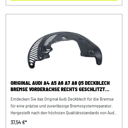
passgenau, da Original ErsatzteilOriginal Audi A4 Deckblech
links Vorderachse Verwendung: passend bei vielen Audi A4
8E Modellen Unser Service für Sie: Um Fehlkäufe zu
vermeiden, bieten wir Ihnen die Möglichkeit, uns vor Ihrer
Bestellung oder in der Kaufabwicklung die 17-stellige
Fahrgestellnummer (Bsp. VW: WVWZZZ... Audi: WAUZZZ...)
Ihres Fahrzeugs mitzuteilen. Wir prüfen vorab, ob der
gewünschte Artikel zum Fahrzeug passt
ORIGINAL AUDI A4 A5 A6 A7 A8 Q5 DECKBLECH
BREMSE VORDERACHSE RECHTS GESCHLITZT
ANKERBLECH
Entdecken Sie das Original Audi Deckblech für die Bremse
für eine präzise und zuverlässige Bremssystemreparatur.
Hergestellt nach den höchsten Qualitätsstandards von Audi,
um optimale Leistung und Sicherheit zu gewährleisten.
37,54 €*
Investieren Sie in die Langlebigkeit und Funktionalität Ihres