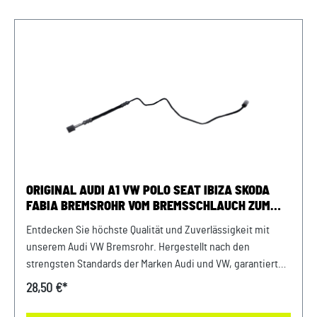
Audi A1 Bj. 2020 - 2026passend bei Seat Arona ab Bj.
2017passend bei Seat Ibiza ab Bj. 2017passend bei VW
Caddy ab Bj. 2020passend bei VW Passat Superb ab Bj. 2015
Unser Service für Sie: Um Fehlkäufe zu vermeiden, bieten
wir Ihnen die Möglichkeit, uns vor Ihrer Bestellung oder in
der Kaufabwicklung die 17-stellige Fahrgestellnummer(Bsp.
VW: WVWZZZ... Audi: WAUZZZ...) Ihres Fahrzeugs
mitzuteilen. Wir prüfen vorab, ob der gewünschte Artikel
zum Fahrzeug passt.
ORIGINAL AUDI A1 VW POLO SEAT IBIZA SKODA
FABIA BREMSROHR VOM BREMSSCHLAUCH ZUM
BREMSSATTELGEHÄUSE LINKS HINTEN
Entdecken Sie höchste Qualität und Zuverlässigkeit mit
unserem Audi VW Bremsrohr. Hergestellt nach den
strengsten Standards der Marken Audi und VW, garantiert
dieser Bremsrohr eine lange Lebensdauer und erstklassige
28,50 €*
Leistung. Investieren Sie in die Sicherheit und Stabilität
Ihrer Fahrzeuge mit unseren hochwertigen Originalteilen.