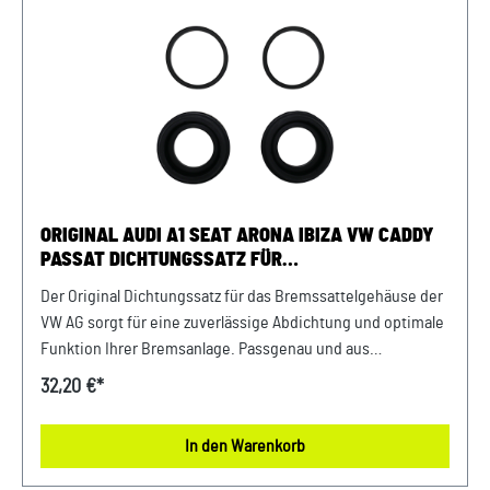
Skoda Modellenpassende Motorkennbuchstaben: CNHA,
CSUE, CZJA, CSUB uvm. passende PR-Nummer: 0K0, 0K4,
5C0, 5C1, GJ0 Unser Service für Sie: Um Fehlkäufe zu
vermeiden, bieten wir Ihnen die Möglichkeit, uns vor Ihrer
Bestellung oder in der Kaufabwicklung die 17-stellige
Fahrgestellnummer (Bsp. VW: WVWZZZ... Audi: WAUZZZ...)
Ihres Fahrzeugs mitzuteilen. Wir prüfen vorab, ob der
gewünschte Artikel zum Fahrzeug passt.,
ORIGINAL AUDI A1 SEAT ARONA IBIZA VW CADDY
PASSAT DICHTUNGSSATZ FÜR
BREMSSATTELGEHÄUSE HINTEN
Der Original Dichtungssatz für das Bremssattelgehäuse der
VW AG sorgt für eine zuverlässige Abdichtung und optimale
Funktion Ihrer Bremsanlage. Passgenau und aus
hochwertigen Materialien gefertigt, gewährleistet der
32,20 €*
Dichtungssatz eine lange Lebensdauer und maximale
Sicherheit. Produktinfos: 100% passgenau, da Original
In den Warenkorb
Ersatzteilepassende Teilenummern: 2G0698671
Lieferumfang: 1x Dichtungssatz Verwendung: passend bei