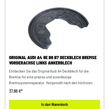
bei vielen Audi A4 / A5 / A6 / A7 / Q5 Modellen Unser Service
für Sie: Um Fehlkäufe zu vermeiden, bieten wir Ihnen die
Möglichkeit, uns vor Ihrer Bestellung oder in der
Kaufabwicklung die 17-stellige Fahrgestellnummer (Bsp.
VW: WVWZZZ... Audi: WAUZZZ...) Ihres Fahrzeugs
mitzuteilen. Wir prüfen vorab, ob der gewünschte Artikel
zum Fahrzeug passt
ORIGINAL AUDI A4 8E B6 B7 DECKBLECH BREMSE
VORDERACHSE LINKS ANKERBLECH
Entdecken Sie das Original Audi A4 Deckblech für die
Bremse für eine präzise und zuverlässige
Bremssystemreparatur. Hergestellt nach den höchsten
Qualitätsstandards von Audi, um optimale Leistung und
37,86 €*
Sicherheit zu gewährleisten. Investieren Sie in die
Langlebigkeit und Funktionalität Ihres Fahrzeugs mit
In den Warenkorb
diesem hochwertigen Ersatzteil. Produktinfos: 100%