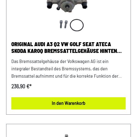
2013passend bei VW Passat Bj. 2015 - 2024passend bei VW
Tiguan Bj. 2016 - 2024 Unser Service für Sie: Um Fehlkäufe
zu vermeiden, bieten wir Ihnen die Möglichkeit, uns vor
Ihrer Bestellung oder in der Kaufabwicklung die 17-stellige
Fahrgestellnummer(Bsp. VW: WVWZZZ... Audi: WAUZZZ...)
Ihres Fahrzeugs mitzuteilen. Wir prüfen vorab, ob der
ORIGINAL AUDI A3 Q2 VW GOLF SEAT ATECA
gewünschte Artikel zum Fahrzeug passt.
SKODA KAROQ BREMSSATTELGEHÄUSE HINTEN
RECHTS
​Das Bremssattelgehäuse der Volkswagen AG ist ein
integraler Bestandteil des Bremssystems, das den
Bremssattel aufnimmt und für die korrekte Funktion der
Bremsen sorgt. Es wird aus robustem Material gefertigt, um
236,90 €*
den hohen mechanischen Belastungen standzuhalten.
Produktinfos: 100% passgenau, da Original
In den Warenkorb
ErsatzteilOriginal VW Audi SEAT Bremssattelgehäuse hinten
rechtspassend bei Bremsscheibengröße: 272x10mm
Lieferumfang: 1x Bremssattelgehäuse Verwendung:
passend bei Volkswagen e-Golf von Bj. 2014 - 2021passend
bei Volkswagen Golf von Bj. 2017 - 2020passend bei