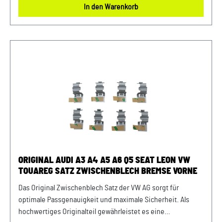
In den Warenkorb
Produktinfos: 100% passgenau, da Original
Ersatzteilepassende Teilenummern: 6C0614749
Lieferumfang: 1x Bremsrohr 6C0614749 Verwendung:
passend bei vielen Audi VW Seat Skoda Modellenpassend
für PR-Nummern: 1KT, 1KV, 8Q1 uvm. Unser Service für Sie:
Um Fehlkäufe zu vermeiden, bieten wir Ihnen die
Möglichkeit, uns vor Ihrer Bestellung oder in der
Kaufabwicklung die 17-stellige Fahrgestellnummer(Bsp. VW:
WVWZZZ... Audi: WAUZZZ...) Ihres Fahrzeugs mitzuteilen.
Wir prüfen vorab, ob der gewünschte Artikel zum Fahrzeug
passt.
ORIGINAL AUDI A3 A4 A5 A6 Q5 SEAT LEON VW
TOUAREG SATZ ZWISCHENBLECH BREMSE VORNE
Das Original Zwischenblech Satz der VW AG sorgt für
optimale Passgenauigkeit und maximale Sicherheit. Als
hochwertiges Originalteil gewährleistet es eine