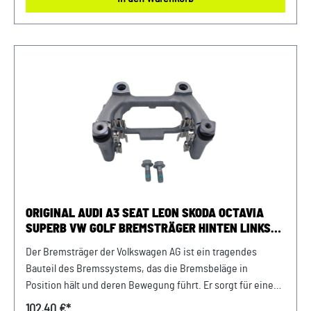
vermeiden, bieten wir Ihnen die Möglichkeit, uns vor Ihrer
Bestellung oder in der Kaufabwicklung die 17-stellige
Fahrgestellnummer (Bsp. VW: WVWZZZ... Audi: WAUZZZ...)
Ihres Fahrzeugs mitzuteilen. Wir prüfen vorab, ob
ORIGINAL AUDI A3 SEAT LEON SKODA OCTAVIA
SUPERB VW GOLF BREMSTRÄGER HINTEN LINKS
HALTER
Der Bremsträger der Volkswagen AG ist ein tragendes
Bauteil des Bremssystems, das die Bremsbeläge in
Position hält und deren Bewegung führt. Er sorgt für eine
stabile und gleichmäßige Kraftübertragung beim
102,40 €*