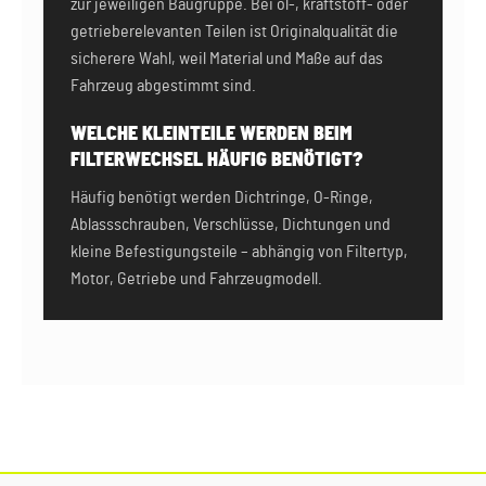
zur jeweiligen Baugruppe. Bei öl-, kraftstoff- oder
getrieberelevanten Teilen ist Originalqualität die
sicherere Wahl, weil Material und Maße auf das
Fahrzeug abgestimmt sind.
WELCHE KLEINTEILE WERDEN BEIM
FILTERWECHSEL HÄUFIG BENÖTIGT?
Häufig benötigt werden Dichtringe, O-Ringe,
Ablassschrauben, Verschlüsse, Dichtungen und
kleine Befestigungsteile – abhängig von Filtertyp,
Motor, Getriebe und Fahrzeugmodell.