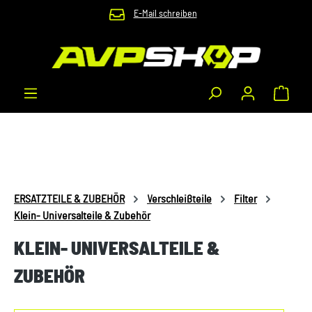
E-Mail schreiben
Zum Hauptinhalt springen
Waren
ERSATZTEILE & ZUBEHÖR
Verschleißteile
Filter
Klein- Universalteile & Zubehör
KLEIN- UNIVERSALTEILE &
ZUBEHÖR