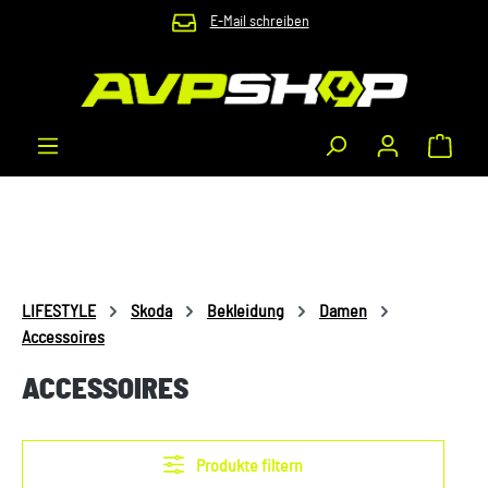
E-Mail schreiben
Zum Hauptinhalt springen
Waren
LIFESTYLE
Skoda
Bekleidung
Damen
Accessoires
ACCESSOIRES
Produkte filtern