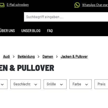
E-Mail schreiben
WhatsApp Chat star
ÜBER UNS
UNSER BLOG
FAQ
Audi
Bekleidung
Damen
Jacken & Pullover
EN & PULLOVER
Geschlecht
Größe
Farbe
Preis