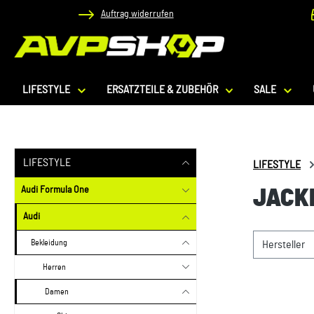
Auftrag widerrufen
 Hauptinhalt springen
Zur Suche springen
Zur Hauptnavigation springen
LIFESTYLE
ERSATZTEILE & ZUBEHÖR
SALE
LIFESTYLE
LIFESTYLE
Audi Formula One
JACK
Audi
Bekleidung
Hersteller
Herren
Damen