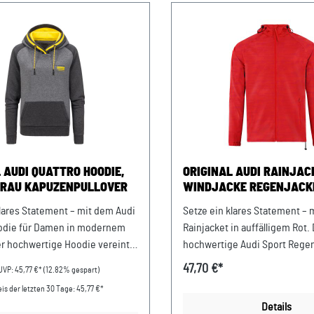
 AUDI QUATTRO HOODIE,
ORIGINAL AUDI RAINJAC
GRAU KAPUZENPULLOVER
WINDJACKE REGENJACK
UNISEX,ROT
klares Statement – mit dem Audi
Setze ein klares Statement – 
odie für Damen in modernem
Rainjacket in auffälligem Rot.
er hochwertige Hoodie vereint
hochwertige Audi Sport Rege
 Dynamik mit der ikonischen
vereint maximale Funktionalit
47,70 €*
UVP:
45,77 €*
(12.82% gespart)
A und bringt Deinen Look auf
dynamischem Design und wird
is der letzten 30 Tage: 45,77 €*
Level. Die weiche
Deinem unverzichtbaren Begle
Details
mbination aus 70 % Baumwolle
jedem Wetter. Dank wasserdi