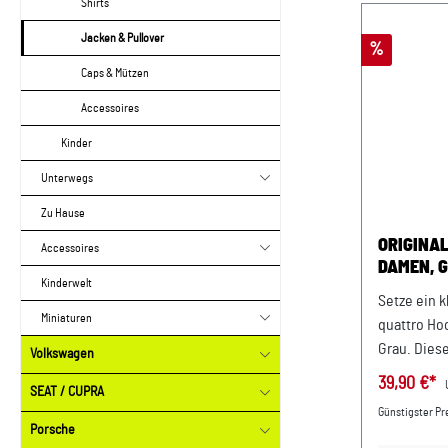
Shirts
Jacken & Pullover
Rabatt
%
Caps & Mützen
Accessoires
Kinder
Unterwegs
Zu Hause
ORIGINAL
Accessoires
DAMEN, 
Kinderwelt
Setze ein 
Miniaturen
quattro Ho
Grau. Dies
Volkswagen
sportliche
39,90 €*
SEAT / CUPRA
quattro DN
Günstigster Pre
ein neues 
Porsche
Materialko