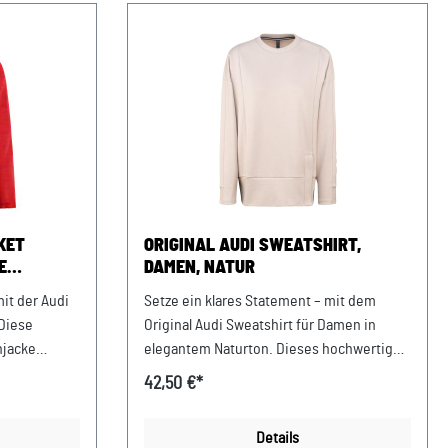
KET
ORIGINAL AUDI SWEATSHIRT,
E
DAMEN, NATUR
mit der Audi
Setze ein klares Statement – mit dem
 Diese
Original Audi Sweatshirt für Damen in
njacke
elegantem Naturton. Dieses hochwertige
ät mit
Sweatshirt verbindet modernen Komfort
42,50 €*
 so zu
mit stilvollem Audi Design und wird so zu
iter bei
Deinem perfekten Begleiter für Alltag und
Details
cht getapten
Freizeit. Der klassische