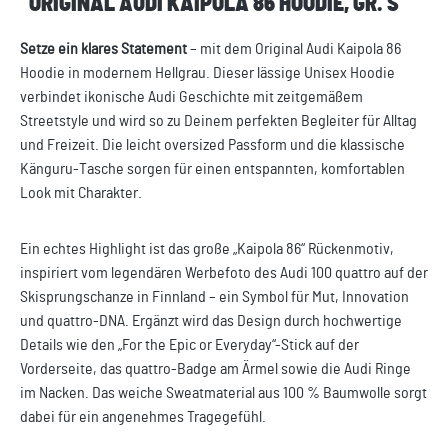
"ORIGINAL AUDI KAIPOLA 86 HOODIE, GR. S"
Setze ein klares Statement
– mit dem Original Audi Kaipola 86
Hoodie in modernem Hellgrau. Dieser lässige Unisex Hoodie
verbindet ikonische Audi Geschichte mit zeitgemäßem
Streetstyle und wird so zu Deinem perfekten Begleiter für Alltag
und Freizeit. Die leicht oversized Passform und die klassische
Känguru-Tasche sorgen für einen entspannten, komfortablen
Look mit Charakter.
Ein echtes Highlight ist das große „Kaipola 86“ Rückenmotiv,
inspiriert vom legendären Werbefoto des Audi 100 quattro auf der
Skisprungschanze in Finnland – ein Symbol für Mut, Innovation
und quattro-DNA. Ergänzt wird das Design durch hochwertige
Details wie den „For the Epic or Everyday“-Stick auf der
Vorderseite, das quattro-Badge am Ärmel sowie die Audi Ringe
im Nacken. Das weiche Sweatmaterial aus 100 % Baumwolle sorgt
dabei für ein angenehmes Tragegefühl.