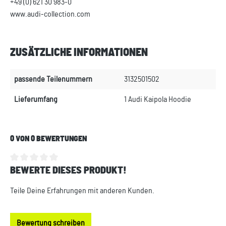
+49 (0) 621 30 983-0
www.audi-collection.com
ZUSÄTZLICHE INFORMATIONEN
passende Teilenummern
3132501502
Lieferumfang
1 Audi Kaipola Hoodie
0 VON 0 BEWERTUNGEN
BEWERTE DIESES PRODUKT!
Durchschnittliche Bewertung von 0 von 5 Sternen
Teile Deine Erfahrungen mit anderen Kunden.
Bewertung schreiben