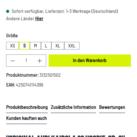
Sofort verfügbar, Lieferzeit: 1-3 Werktage (Deutschland).
Andere Länder
Hier
auswählen
Größe
XS
S
M
L
XL
XXL
Produkt Anzahl: Gib den gewünschten Wert ein oder
In den Warenkorb
Produktnummer:
3132501502
EAN:
4250741114399
Produktbeschreibung
Zusätzliche Information
Bewertungen
Kunden kauften auch