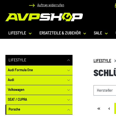
Auftrag widerrufen
 Hauptinhalt springen
Zur Suche springen
Zur Hauptnavigation springen
LIFESTYLE
ERSATZTEILE & ZUBEHÖR
SALE
LIFESTYLE
LIFESTYLE
Audi Formula One
SCHL
Audi
Volkswagen
Hersteller
SEAT / CUPRA
Porsche