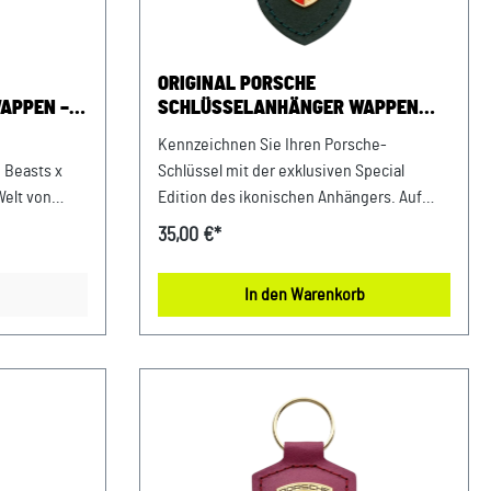
Porsche-Straße 1 94447 Plattling USt-
Ident.-Nr.: DE812582425
ORIGINAL PORSCHE
APPEN –
SCHLÜSSELANHÄNGER WAPPEN
 THE
„DRIVEN BY DREAMS“ – 75Y GRÜN
Kennzeichnen Sie Ihren Porsche-
O EMBLEM
 Beasts x
Schlüssel mit der exklusiven Special
Welt von
Edition des ikonischen Anhängers. Auf
 von Porsche
einer Seite das berühmte, Porsche-
35,00 €*
Anhänger
Wappen, auf der anderen der Slogan, der
 Porsche-
75 Jahre Porsche Sportwagen auf den
In den Warenkorb
 Design,
Punkt bringt: „Driven by Dreams“. Details:
rs-Serie Rise
75Y Schlüsselanhänger in der „Driven by
Dreams“ Special Edition Hochwertig
verarbeitetes Porsche-Wappen auf
Echtleder Schriftzüge „Driven by Dreams“
Verwenden
und „Special Edition“ rückseitig Metallring
dukte, um das
passt zu alle Porsche Schlüssel Made in
 tragen Sie
Germany Abmessungen: 80 mm x 41 mm x