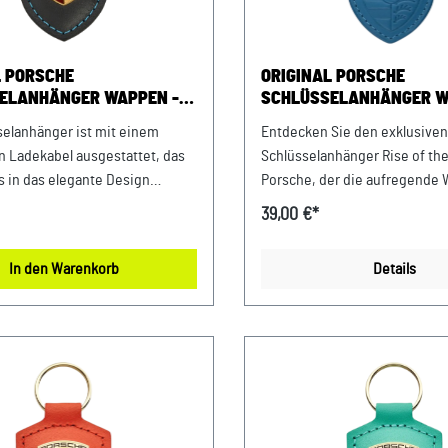
etallic Verkauf und Versand
P Sportwagen GmbHPorsche
iederbayernFerdinand-
L PORSCHE
ORIGINAL PORSCHE
raße 194447 PlattlingUSt-
ELANHÄNGER WAPPEN -
SCHLÜSSELANHÄNGER W
: DE812582425
G SERVICE
TRANSFORMERS: RISE OF
selanhänger ist mit einem
Entdecken Sie den exklusiven
BEASTS X PORSCHE LOG
en Ladekabel ausgestattet, das
Schlüsselanhänger Rise of the
s in das elegante Design
Porsche, der die aufregende 
ergestellt aus hochwertigen
Transformers mit der Eleganz
39,00 €*
, garantiert er Langlebigkeit
vereint. Dieser einzigartige 
ässigkeit. Das
besticht durch das ikonische
In den Warenkorb
Details
Porsche Wappen verleiht dem
Wappen und ein dynamisches
nhänger eine edle Note und
inspiriert von der Transforme
Verbundenheit zur Marke.
of the Beasts. Details: Made in Germany
en: 80 mm x 41 mm x 11 mm
Aus 100% Leder Abmessungen: 80 mm x
00% Leder, Porsche Emblem:
41 mm x 8 mm Material- und
ng, Ring: 100% Messing
Pflegehinweise: 100% Leder
eis: Nur mit einem feuchten
Sie spezielle Lederpflegepro
tuch abwischen.
Leder geschmeidig zu halten,