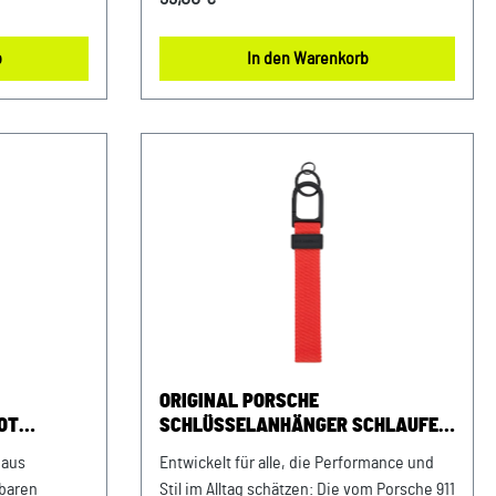
cht den
Abmessungen: 80 mm x 16 mm x 3 mm
ger aus
Material- und Pflegehinweise: 100%
b
In den Warenkorb
henk für
ZinkdruckgussNicht waschen, Nicht
ils:
bügeln. Farbe: Silber Verkauf und Versand
selanhänger
durch: AVP Sportwagen GmbHPorsche
 alle Porsche
Zentrum NiederbayernFerdinand-
Porsche-Straße 194447 PlattlingUSt-
n Germany
Ident.-Nr.: DE812582425
m x 8 mm
: 100%
rbe:
f und
en
ORIGINAL PORSCHE
che-Straße
OT
SCHLÜSSELANHÄNGER SCHLAUFE
:
911 GT3 S/C
 aus
Entwickelt für alle, die Performance und
baren
Stil im Alltag schätzen: Die vom Porsche 911