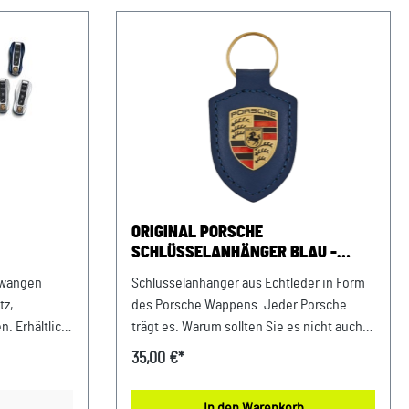
ORIGINAL PORSCHE
SCHLÜSSELANHÄNGER BLAU -
T 718/982
WAPPEN LOGO EMBLEM
nwangen
Schlüsselanhänger aus Echtleder in Form
tz,
des Porsche Wappens. Jeder Porsche
. Erhältlich
trägt es. Warum sollten Sie es nicht auch
en. Details:
tragen: das Porsche Wappen? Ein Porsche
35,00 €*
 die
Schlüsselanhänger macht klar, dass auch
ccessoire
Sie für die Faszination Sportwagen
In den Warenkorb