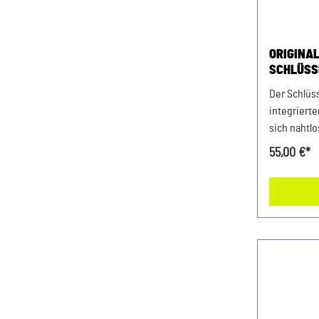
Shorebluem
durch: AV
Zentrum N
ORIGINA
Porsche-St
SCHLÜSS
Ident.-Nr.
CHARGIN
Der Schlüs
integriert
sich nahtlo
einfügt. H
55,00 €*
Materialien
und Zuverl
ikonische 
Schlüssela
zeigt Ihre 
Abmessung
Material:1
100% Messi
Pflegehinw
Microfaser