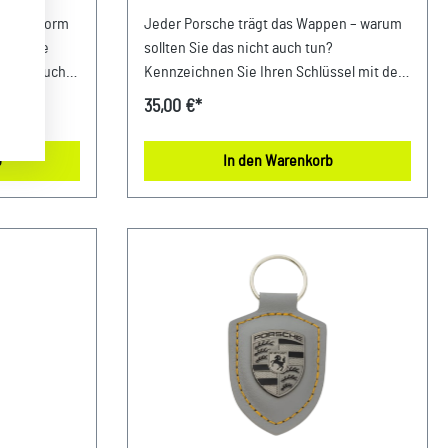
SHADEGREEN - WAPPEN LOGO
der in Form
Jeder Porsche trägt das Wappen – warum
EMBLEM
 Porsche
sollten Sie das nicht auch tun?
 nicht auch
Kennzeichnen Sie Ihren Schlüssel mit dem
hochwertigen Echtleder-
35,00 €*
z. Aus 58%
Schlüsselanhänger. Dank der
 Germany
mitgelieferten Geschenkverpackung
b
In den Warenkorb
m x 8 mm
eignet er sich auch ideal als Präsent für
: 58% Leder,
Porsche Fans und Fahrer. Details:
euchten
Echtleder-Schlüsselanhänger in
be:
Wappenform Mit hochwertigem Porsche
urch: AVP
Wappen Für alle Porsche Schlüssel
ntrum
geeignet Made in Germany Abmessungen:
che-Straße
80 mm x 41 mm x 8 mm Material- und
:
Pflegehinweise: 100% LederNur mit einem
feuchten Microfasertuch abwischen.
Farbe: Shadegreen Verkauf und Versand
durch: AVP Sportwagen GmbHPorsche
Zentrum NiederbayernFerdinand-