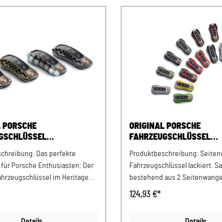
L PORSCHE
ORIGINAL PORSCHE
GSCHLÜSSEL
FAHRZEUGSCHLÜSSEL
ANGEN - HERITAGE DESIGN
SEITENWANGEN LACKIER
chreibung: Das perfekte
Produktbeschreibung: Seite
 für Porsche Enthusiasten: Der
Fahrzeugschlüssel lackiert. Sa
Fahrzeugschlüssel im Heritage
bestehend aus 2 Seitenwangen
 vierteilige Lieferumfang
in ausgewählten Exterieurfarb
124,93 €*
s kratzfesten Elementen für die
Fahrzeugschlüssel wird durch
rechte Schlüsselwange im
Lackierung zum modischen A
Details
Details