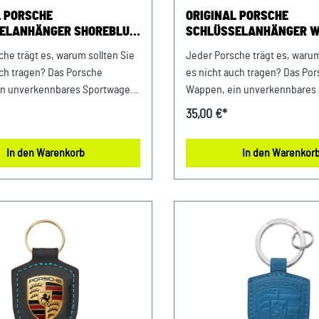
L PORSCHE
ORIGINAL PORSCHE
ELANHÄNGER SHOREBLUE
SCHLÜSSELANHÄNGER W
N LOGO
AHEAD
he trägt es, warum sollten Sie
Jeder Porsche trägt es, warum
uch tragen? Das Porsche
es nicht auch tragen? Das Po
in unverkennbares Sportwagen
Wappen, ein unverkennbares
ür Ihren Schlüssel. Die
Statement für Ihren Schlüssel.
35,00 €*
rte Verpackung macht den
Basierend auf der Porsche Fa
en Schlüsselanhänger aus
Signalgelb Mit Edelstahl-Spal
In den Warenkorb
In den Warenkor
zum perfekten Geschenk für
für alle Porsche Schlüssel Mad
s und Fahrer. Details:
Germany Abmessungen: 80 mm x 42 mm x
er Porsche Schlüsselanhänger
11 mm Material: 61% Messing 
 Aus Echtleder Für alle Porsche
/11% Leder Pflegehinweise: 
geeignet Mit
mit einem feuchten Mikrofas
erpackung Made in Germany
abwischen. Farbe: Gelb Verka
en: 80 mm x 41 mm x 8 mm
Versand durch: AVP Sportwa
und Pflegehinweise: 100%
Porsche Zentrum Niederbayern
it einem feuchten
Ferdinand-Porsche-Straße 1 
tuch abwischen. Farbe:
Plattling USt-Ident.-Nr.: DE8