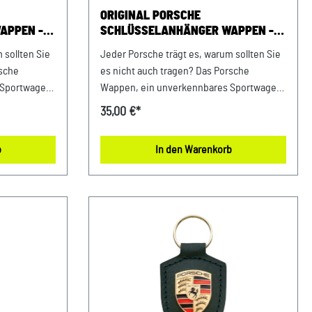
Porsche-Straße 194447 PlattlingUSt-
ORIGINAL PORSCHE
Ident.-Nr.: DE812582425
APPEN -
SCHLÜSSELANHÄNGER WAPPEN -
AHEAD GRAU
 sollten Sie
Jeder Porsche trägt es, warum sollten Sie
rsche
es nicht auch tragen? Das Porsche
 Sportwagen-
Wappen, ein unverkennbares Sportwagen-
 Details:
Statement für Ihren Schlüssel. Details:
35,00 €*
hrzeugfarbe
Basierend auf der Porsche Fahrzeugfarbe
tring Passend
Kreide Mit Turbonit-Wappen und
b
In den Warenkorb
e in
Edelstahl-Spaltring Naht in kontrastreicher
Fahrzeugfarbe Signalgelb Passend für alle
/28% Stahl
Porsche Schlüssel Abmessungen: 80 mm x
Zum Reinigen
41 mm x 8 mm Material: 61 % Messing/ 28
ertuch
% Stahl/ 11 % Leder Pflegehinweise: Nur
uf und
mit einem feuchten Microfasertuch
gen GmbH
abwischen Farbe: Achatgraumetallic
/Plattling
Verkauf und Versand durch: AVP
94447
Sportwagen GmbH Porsche Zentrum
12582425
Niederbayern/Plattling Ferdinand-