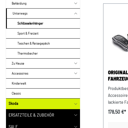
Bekleidung
Unterwegs
Schlüsselanhänger
Sport & Freizeit
Taschen & Reisegepäck
Thermobecher
Zu Hause
ORIGINA
Accessoires
FAHRZEU
Kinderwelt
SEITENW
Produktbes
EDITION
Classic
Accessoire
lackierte 
Skoda
Design.Der
178,50 €*
ERSATZTEILE & ZUBEHÖR
besteht au
linke und 
SALE