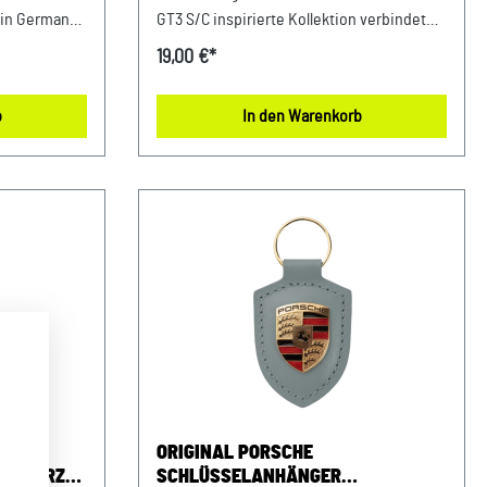
 in Germany.
GT3 S/C inspirierte Kollektion verbindet
 solltest es
Performance und Präzision mit
19,00 €*
rsche
Motorsport-DNA. Der Schlüsselanhänger
 Sportwagen
hält Schlüssel, Ausweis und weitere
b
In den Warenkorb
 Details:
Essentials griffbereit zusammen. Details:
chtleder Für
Ikonisches Design in Anlehnung an die
et Made in
Türöffnerschlaufe des neuen Porsche 911
GT3 S/C Leicht und kompakt Robuste
weise: 58 %
Verarbeitung Abmessungen: 140 mm x 25
einem
mm x 5 mm Material- und Pflegehinweise:
schen Farbe:
Webband: 100% Polyester; Karabiner: 100
: AVP
% ZinklegierungNicht waschen, nicht
ntrum
bügeln. Farbe: Rot Verkauf und Versand
che-Straße
durch: AVP Sportwagen GmbHPorsche
:
Zentrum NiederbayernFerdinand-
Porsche-Straße 194447 PlattlingUSt-
Ident.-Nr.: DE812582425
ORIGINAL PORSCHE
SCHWARZ
SCHLÜSSELANHÄNGER