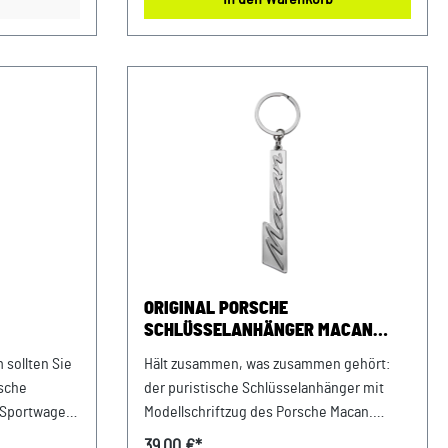
VP
stehen. Details: Für alle Porsche
orsche
Fahrzeugschlüssel geeignet Made in
ein Straße
Germany Aus 58% Leder, 42% Messing
DE263328607
Abmessungen: 80 mm x 41 mm x 8 mm
Material- und Pflegehinweise: 58% Leder,
42% MessingNur mit einem feuchten
Microfasertuch abwischen Farbe: blau
Verkauf und Versand durch: AVP
Sportwagen GmbHPorsche Zentrum
NiederbayernFerdinand-Porsche-Straße
194447 PlattlingUSt-Ident.-Nr.:
DE812582425
ORIGINAL PORSCHE
SCHLÜSSELANHÄNGER MACAN
N LOGO
SCHRIFTZUG
 sollten Sie
Hält zusammen, was zusammen gehört:
rsche
der puristische Schlüsselanhänger mit
 Sportwagen
Modellschriftzug des Porsche Macan.
. Die
Details: Original Macan Schlüsselanhänger
39,00 €*