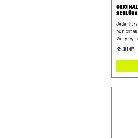
ORIGINA
SCHLÜSS
- WAPPE
Jeder Porsc
es nicht a
Wappen, e
Statement f
35,00 €*
mitgeliefe
hochwertig
Echtleder 
Porsche Fan
Hochwertig
mit Wappen
Schlüssel 
Geschenkv
Abmessung
Material- 
LederNur m
Microfaser