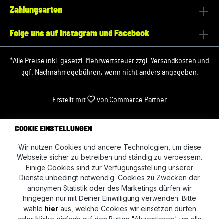
Zahlungsarten
Folge uns auf Instagram und Facebook
*Alle Preise inkl. gesetzl. Mehrwertsteuer zzgl.
Versandkosten
und
ggf. Nachnahmegebühren, wenn nicht anders angegeben.
Erstellt mit
von
Commerce Partner
COOKIE EINSTELLUNGEN
Wir nutzen Cookies und andere Technologien, um diese
Webseite sicher zu betreiben und ständig zu verbessern.
Einige Cookies sind zur Verfügungsstellung unserer
Dienste unbedingt notwendig. Cookies zu Zwecken der
anonymen Statistik oder des Marketings dürfen wir
hingegen nur mit Deiner Einwilligung verwenden. Bitte
wähle
hier
aus, welche Cookies wir einsetzen dürfen
oder klicke einfach auf den Button "Akzeptieren" um alle