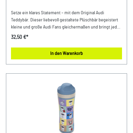
Setze ein klares Statement – mit dem Original Audi
Teddybär. Dieser liebevoll gestaltete Plüschbär begeistert
kleine und große Audi Fans gleichermaßen und bringt jede
Menge Kuschelspaß ins Kinderzimmer. Mit seinem
32,50 €*
flauschig weichen Fell, dem lässigen Hoodie mit Audi
Ringe-Druck und der coolen Jeanshose wird er schnell zum
In den Warenkorb
treuen Begleiter für Zuhause, unterwegs oder als
besonderes Geschenk. Der hochwertige Audi Kuschelbär
überzeugt mit einer Größe von ca. 42 cm und lädt zum
Spielen, Schmusen und Liebhaben ein. Sein besonders
weiches Polyesterfell sorgt für ein angenehmes
Kuschelerlebnis, während die detailreiche Kleidung den
sympathischen Charakter des Bären unterstreicht. Ein
besonderes Highlight: Der Hoodie und die Jeanshose
können komplett ausgezogen werden, was zusätzliche
Spielmöglichkeiten eröffnet. Dank seiner hochwertigen
Verarbeitung und der sorgfältig ausgewählten Materialien