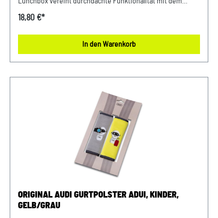
Lunchbox vereint durchdachte Funktionalität mit dem
fröhlichen ADUI Design und wird so zum perfekten Begleiter
18,80 €*
für Kindergarten, Schule und Ausflüge. Das verspielte
Design sorgt für gute Laune und macht jede Pause zu
In den Warenkorb
einem kleinen Highlight. Mit der integrierten kleineren
Dose kannst Du Snacks optimal trennen und frisch halten –
ideal für abwechslungsreiche Mahlzeiten unterwegs. Die
Brotdose überzeugt durch ihre hochwertige Verarbeitung
und einfache Reinigung, denn sie ist
spülmaschinengeeignet. Hergestellt in Kooperation mit
Koziol steht sie für Qualität und Alltagstauglichkeit. Das
robuste Material ist frei von BPA, Melamin und Bambus
sowie recyclebar – für ein sicheres Gefühl bei jeder
Nutzung. Mit dieser Audi ADUI Brotdose bringst Du Spaß,
Ordnung und Qualität in den Alltag Deines Kindes –
praktisch, sicher und stylisch zugleich. Highlights: Brotdose
mit integriertem Innenfach für Snacks Kindgerechtes ADUI
ORIGINAL AUDI GURTPOLSTER ADUI, KINDER,
Design für mehr Spaß im Alltag Sicheres Material – frei von
GELB/GRAU
BPA, Melamin und Bambus FAQ: 1. Welche Größe hat die