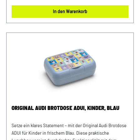
Trinkflasche sicher und auslaufsicher für alle
In den Warenkorb
Lieblingsgetränke sorgt. Beide Teile sind robust, einfach zu
reinigen und speziell für kleine Audi-Fans entwickelt.
Details: Brotdose - Brotdose für Kinder im ADUI Design - Mit
integrierter kleinerer Dose - Co-Branding mit der Firma
Koziol - Spülmaschinengeeignet Farbe: Blau Material: -
Kunststoff - frei von Melamin - BPA und Bambus -
recyclebar Maße: 190 x 135 x 65 mm Trinkflasche - Bunte
Trinkflasche für Kinder im ADUI Design - Füllmenge: 425 ml
- Spülmaschinengeeignet - 2-facher Schraubverschluss,
leicht zu reinigen - Co-Branding mit der Firma Koziol Farbe:
Blau Material: -Kunststoff - frei von Melamin - BPA und
Bambus - 100 % recyclebar
ORIGINAL AUDI BROTDOSE ADUI, KINDER, BLAU
Setze ein klares Statement – mit der Original Audi Brotdose
ADUI für Kinder in frischem Blau. Diese praktische