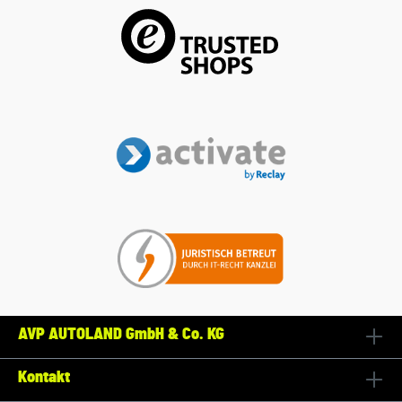
ZUM SPIELEN UND AUSSTELLEN: LEGO® Speed Champions
Bausets lassen Kinder und leidenschaftliche Autofans viele
Nachbildungen berühmter Autos bauen
ABMESSUNGEN: Der Audi Revolut F1® Team R26 Rennwagen
aus diesem 215-teiligen Bauset ist 4 cm hoch, 19 cm lang
und 7 cm breit
AVP AUTOLAND GmbH & Co. KG
Kontakt