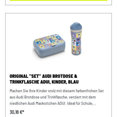
komplett montiert Maße L/B/H: 71,5 x 29 x 37 cmmit
Schubstange Modelljahr: 2018 Material: Kunststoff
ORIGINAL "SET" AUDI BROTDOSE &
TRINKFLASCHE ADUI, KINDER, BLAU
Machen Sie Ihre Kinder stolz mit diesem farbenfrohen Set
aus Audi Brotdose und Trinkflasche, verziert mit dem
niedlichen Audi Maskottchen ADUI. Ideal für Schule,
Ausflüge oder Sport, bietet die Brotdose ausreichend Platz
30,16 €*
für ein ausgewogenes Mittagessen, während die