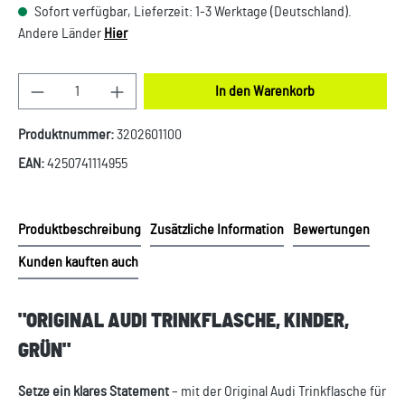
Sofort verfügbar, Lieferzeit: 1-3 Werktage (Deutschland).
Andere Länder
Hier
Produkt Anzahl: Gib den gewünschten Wert ein oder
In den Warenkorb
Produktnummer:
3202601100
EAN:
4250741114955
Produktbeschreibung
Zusätzliche Information
Bewertungen
Kunden kauften auch
"ORIGINAL AUDI TRINKFLASCHE, KINDER,
GRÜN"
Setze ein klares Statement
– mit der Original Audi Trinkflasche für