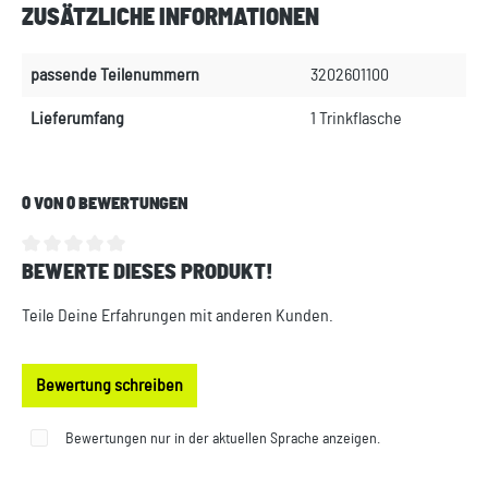
ZUSÄTZLICHE INFORMATIONEN
passende Teilenummern
3202601100
Lieferumfang
1 Trinkflasche
0 VON 0 BEWERTUNGEN
BEWERTE DIESES PRODUKT!
Durchschnittliche Bewertung von 0 von 5 Sternen
Teile Deine Erfahrungen mit anderen Kunden.
Bewertung schreiben
Bewertungen nur in der aktuellen Sprache anzeigen.