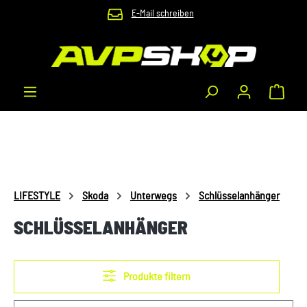
E-Mail schreiben
Zum Hauptinhalt springen
Waren
LIFESTYLE
Skoda
Unterwegs
Schlüsselanhänger
SCHLÜSSELANHÄNGER
Produkte filtern