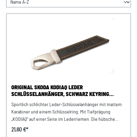
ORIGINAL SKODA KODIAQ LEDER
SCHLÜSSELANHÄNGER, SCHWARZ KEYRING
ANHÄNGER KARABINER
Sportlich schlichter Leder-Schlüsselanhänger mit mattem
Karabiner und einem Schlüsselring. Mit Tiefprägung
„KODIAQ“ auf einer Seite im Lederriemen. Die hübsche
braune Ziernaht ist von beiden Seiten zu sehen. Länge inkl.
21,60 €*
Karabiner: ca. 14 cm Breite: ca. 2,5 cm Farbe: schwarz