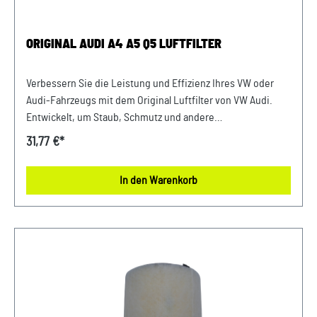
zum Fahrzeug passt.
ORIGINAL AUDI A4 A5 Q5 LUFTFILTER
Verbessern Sie die Leistung und Effizienz Ihres VW oder
Audi-Fahrzeugs mit dem Original Luftfilter von VW Audi.
Entwickelt, um Staub, Schmutz und andere
Verunreinigungen fernzuhalten, sorgt dieser Luftfilter für
31,77 €*
eine optimale Luftzufuhr zum Motor. Mit präziser Passform
und hochwertigen Materialien gewährleistet er eine lange
In den Warenkorb
Lebensdauer und zuverlässige Leistung. Halten Sie Ihren
Motor sauber und erhalten Sie die volle Leistungsfähigkeit
Ihres Fahrzeugs mit diesem authentischen Luftfilter von
VW Audi. Produktinfos: 100% passgenau, da Original
Ersatzteile Verwendung: passend bei vielen Audi A4 A5 Q5
Modellen Unser Service für Sie: Um Fehlkäufe zu vermeiden,
bieten wir Ihnen die Möglichkeit, uns vor Ihrer Bestellung
oder in der Kaufabwicklung die 17-stellige