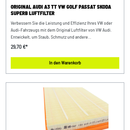
ORIGINAL AUDI A3 TT VW GOLF PASSAT SKODA
SUPERB LUFTFILTER
Verbessern Sie die Leistung und Effizienz Ihres VW oder
Audi-Fahrzeugs mit dem Original Luftfilter von VW Audi.
Entwickelt, um Staub, Schmutz und andere
Verunreinigungen fernzuhalten, sorgt dieser Luftfilter für
29,70 €*
eine optimale Luftzufuhr zum Motor. Mit präziser Passform
und hochwertigen Materialien gewährleistet er eine lange
In den Warenkorb
Lebensdauer und zuverlässige Leistung. Halten Sie Ihren
Motor sauber und erhalten Sie die volle Leistungsfähigkeit
Ihres Fahrzeugs mit diesem authentischen Luftfilter von
VW Audi. Produktinfos: 100% passgenau, da Original
Ersatzteile Verwendung: passend bei vielen Audi/VW/Škoda
Modellen Unser Service für Sie: Um Fehlkäufe zu vermeiden,
bieten wir Ihnen die Möglichkeit, uns vor Ihrer Bestellung
oder in der Kaufabwicklung die 17-stellige
Fahrgestellnummer(Bsp. VW: WVWZZZ... Audi: WAUZZZ...)
Ihres Fahrzeugs mitzuteilen. Wir prüfen vorab, ob der