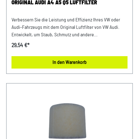
ORIGINAL AUDI A4 A5 Q5 LUFTFILTER
Verbessern Sie die Leistung und Effizienz Ihres VW oder
Audi-Fahrzeugs mit dem Original Luftfilter von VW Audi.
Entwickelt, um Staub, Schmutz und andere
Verunreinigungen fernzuhalten, sorgt dieser Luftfilter für
29,54 €*
eine optimale Luftzufuhr zum Motor. Mit präziser Passform
und hochwertigen Materialien gewährleistet er eine lange
In den Warenkorb
Lebensdauer und zuverlässige Leistung. Halten Sie Ihren
Motor sauber und erhalten Sie die volle Leistungsfähigkeit
Ihres Fahrzeugs mit diesem authentischen Luftfilter von
VW Audi. Produktinfos: 100% passgenau, da Original
Ersatzteile Verwendung: passend bei vielen Audi Modellen
Unser Service für Sie: Um Fehlkäufe zu vermeiden, bieten
wir Ihnen die Möglichkeit, uns vor Ihrer Bestellung oder in
der Kaufabwicklung die 17-stellige Fahrgestellnummer(Bsp.
VW: WVWZZZ... Audi: WAUZZZ...) Ihres Fahrzeugs
mitzuteilen. Wir prüfen vorab, ob der gewünschte Artikel