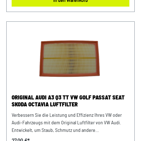
In den Warenkorb
Lebensdauer und zuverlässige Leistung. Halten Sie Ihren
Motor sauber und erhalten Sie die volle Leistungsfähigkeit
Ihres Fahrzeugs mit diesem authentischen Luftfilter von
VW Audi. Produktinfos: 100% passgenau, da Original
Ersatzteile Verwendung: passend bei vielen Audi/VW/SEAT/
Škoda Modellen Unser Service für Sie: Um Fehlkäufe zu
vermeiden, bieten wir Ihnen die Möglichkeit, uns vor Ihrer
Bestellung oder in der Kaufabwicklung die 17-stellige
Fahrgestellnummer(Bsp. VW: WVWZZZ... Audi: WAUZZZ...)
Ihres Fahrzeugs mitzuteilen. Wir prüfen vorab, ob der
gewünschte Artikel zum Fahrzeug passt.
ORIGINAL AUDI A3 Q3 TT VW GOLF PASSAT SEAT
SKODA OCTAVIA LUFTFILTER
Verbessern Sie die Leistung und Effizienz Ihres VW oder
Audi-Fahrzeugs mit dem Original Luftfilter von VW Audi.
Entwickelt, um Staub, Schmutz und andere
Verunreinigungen fernzuhalten, sorgt dieser Luftfilter für