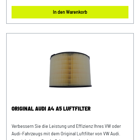
und hochwertigen Materialien gewährleistet er eine lange
In den Warenkorb
Lebensdauer und zuverlässige Leistung. Halten Sie Ihren
Motor sauber und erhalten Sie die volle Leistungsfähigkeit
Ihres Fahrzeugs mit diesem authentischen Luftfilter von
VW Audi. Produktinfos: 100% passgenau, da Original
Ersatzteile Verwendung: passend bei vielen Audi/VW/SEAT/
Škoda Unser Service für Sie: Um Fehlkäufe zu vermeiden,
bieten wir Ihnen die Möglichkeit, uns vor Ihrer Bestellung
oder in der Kaufabwicklung die 17-stellige
Fahrgestellnummer(Bsp. VW: WVWZZZ... Audi: WAUZZZ...)
Ihres Fahrzeugs mitzuteilen. Wir prüfen vorab, ob der
gewünschte Artikel zum Fahrzeug passt.
ORIGINAL AUDI A4 A5 LUFTFILTER
Verbessern Sie die Leistung und Effizienz Ihres VW oder
Audi-Fahrzeugs mit dem Original Luftfilter von VW Audi.