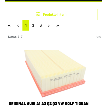
Produkte filtern
Seite
Seite
Seite
1
2
3
ORIGINAL AUDI A1 A3 Q2 Q3 VW GOLF TIGUAN