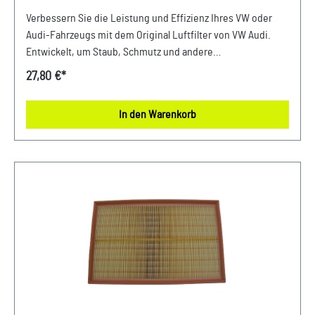
Verbessern Sie die Leistung und Effizienz Ihres VW oder
Audi-Fahrzeugs mit dem Original Luftfilter von VW Audi.
Entwickelt, um Staub, Schmutz und andere
Verunreinigungen fernzuhalten, sorgt dieser Luftfilter für
27,80 €*
eine optimale Luftzufuhr zum Motor. Mit präziser Passform
und hochwertigen Materialien gewährleistet er eine lange
In den Warenkorb
Lebensdauer und zuverlässige Leistung. Halten Sie Ihren
Motor sauber und erhalten Sie die volle Leistungsfähigkeit
Ihres Fahrzeugs mit diesem authentischen Luftfilter von
VW Audi. Produktinfos: 100% passgenau, da Original
Ersatzteile Verwendung: passend bei vielen Audi/VW/SEAT/
Škoda Unser Service für Sie: Um Fehlkäufe zu vermeiden,
bieten wir Ihnen die Möglichkeit, uns vor Ihrer Bestellung
oder in der Kaufabwicklung die 17-stellige
Fahrgestellnummer(Bsp. VW: WVWZZZ... Audi: WAUZZZ...)
Ihres Fahrzeugs mitzuteilen. Wir prüfen vorab, ob der
gewünschte Artikel zum Fahrzeug passt.