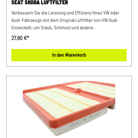
SEAT SKODA LUFTFILTER
Verbessern Sie die Leistung und Effizienz Ihres VW oder
Audi-Fahrzeugs mit dem Original Luftfilter von VW Audi.
Entwickelt, um Staub, Schmutz und andere
Verunreinigungen fernzuhalten, sorgt dieser Luftfilter für
27,60 €*
eine optimale Luftzufuhr zum Motor. Mit präziser Passform
und hochwertigen Materialien gewährleistet er eine lange
In den Warenkorb
Lebensdauer und zuverlässige Leistung. Halten Sie Ihren
Motor sauber und erhalten Sie die volle Leistungsfähigkeit
Ihres Fahrzeugs mit diesem authentischen Luftfilter von
VW Audi. Produktinfos: 100% passgenau, da Original
Ersatzteile Verwendung: passend bei vielen Audi/VW/SEAT/
Škoda Modellen Unser Service für Sie: Um Fehlkäufe zu
vermeiden, bieten wir Ihnen die Möglichkeit, uns vor Ihrer
Bestellung oder in der Kaufabwicklung die 17-stellige
Fahrgestellnummer(Bsp. VW: WVWZZZ... Audi: WAUZZZ...)
Ihres Fahrzeugs mitzuteilen. Wir prüfen vorab, ob der
gewünschte Artikel zum Fahrzeug passt.