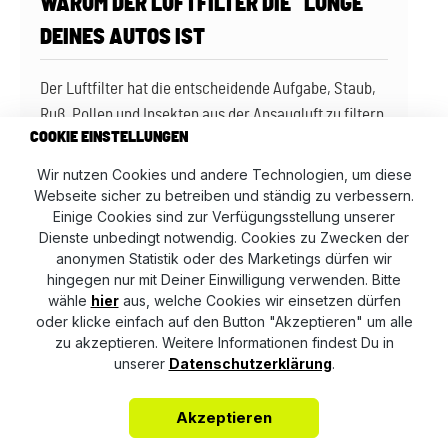
WARUM DER LUFTFILTER DIE "LUNGE"
DEINES AUTOS IST
Der Luftfilter hat die entscheidende Aufgabe, Staub,
Ruß, Pollen und Insekten aus der Ansaugluft zu filtern,
COOKIE EINSTELLUNGEN
bevor diese in den sensiblen Brennraum gelangt.
Ohne einen effektiven Filter wirken Schmutzpartikel
Wir nutzen Cookies und andere Technologien, um diese
wie ein Sandstrahl im Motor. Sie können
Webseite sicher zu betreiben und ständig zu verbessern.
Einige Cookies sind zur Verfügungsstellung unserer
Einlassventile, Kolbenringe und Zylinderlaufflächen
Dienste unbedingt notwendig. Cookies zu Zwecken der
massiv schädigen. Zudem schützt ein Originalfilter
anonymen Statistik oder des Marketings dürfen wir
hochempfindliche und teure Bauteile wie den
hingegen nur mit Deiner Einwilligung verwenden. Bitte
Turbolader und den Luftmassenmesser vor
wähle
hier
aus, welche Cookies wir einsetzen dürfen
oder klicke einfach auf den Button "Akzeptieren" um alle
vorzeitigem Verschleiß.
zu akzeptieren. Weitere Informationen findest Du in
unserer
Datenschutzerklärung
.
PREMIUM-QUALITÄT: DIE TECHNISCHEN
Akzeptieren
HIGHLIGHTS DER ORIGINALTEILE