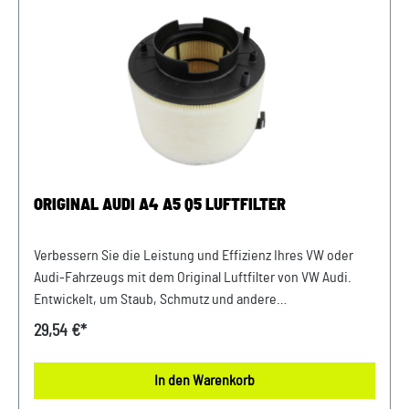
Ersatzteile Verwendung: passend bei vielen Audi Modellen
Unser Service für Sie: Um Fehlkäufe zu vermeiden, bieten
wir Ihnen die Möglichkeit, uns vor Ihrer Bestellung oder in
der Kaufabwicklung die 17-stellige Fahrgestellnummer(Bsp.
VW: WVWZZZ... Audi: WAUZZZ...) Ihres Fahrzeugs
mitzuteilen. Wir prüfen vorab, ob der gewünschte Artikel
zum Fahrzeug passt.
ORIGINAL AUDI A4 A5 Q5 LUFTFILTER
Verbessern Sie die Leistung und Effizienz Ihres VW oder
Audi-Fahrzeugs mit dem Original Luftfilter von VW Audi.
Entwickelt, um Staub, Schmutz und andere
Verunreinigungen fernzuhalten, sorgt dieser Luftfilter für
29,54 €*
eine optimale Luftzufuhr zum Motor. Mit präziser Passform
und hochwertigen Materialien gewährleistet er eine lange
In den Warenkorb
Lebensdauer und zuverlässige Leistung. Halten Sie Ihren