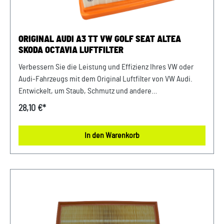
gewünschte Artikel zum Fahrzeug passt.
ORIGINAL AUDI A3 TT VW GOLF SEAT ALTEA
SKODA OCTAVIA LUFTFILTER
Verbessern Sie die Leistung und Effizienz Ihres VW oder
Audi-Fahrzeugs mit dem Original Luftfilter von VW Audi.
Entwickelt, um Staub, Schmutz und andere
Verunreinigungen fernzuhalten, sorgt dieser Luftfilter für
28,10 €*
eine optimale Luftzufuhr zum Motor. Mit präziser Passform
und hochwertigen Materialien gewährleistet er eine lange
In den Warenkorb
Lebensdauer und zuverlässige Leistung. Halten Sie Ihren
Motor sauber und erhalten Sie die volle Leistungsfähigkeit
Ihres Fahrzeugs mit diesem authentischen Luftfilter von
VW Audi. Produktinfos: 100% passgenau, da Original
Ersatzteile Verwendung: passend bei vielen Audi/VW/SEAT/
Škoda Modellen Unser Service für Sie: Um Fehlkäufe zu
vermeiden, bieten wir Ihnen die Möglichkeit, uns vor Ihrer
Bestellung oder in der Kaufabwicklung die 17-stellige