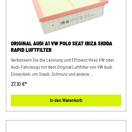
oder in der Kaufabwicklung die 17-stellige
Fahrgestellnummer(Bsp. VW: WVWZZZ... Audi: WAUZZZ...)
Ihres Fahrzeugs mitzuteilen. Wir prüfen vorab, ob der
gewünschte Artikel zum Fahrzeug passt.
ORIGINAL AUDI A1 VW POLO SEAT IBIZA SKODA
RAPID LUFTFILTER
Verbessern Sie die Leistung und Effizienz Ihres VW oder
Audi-Fahrzeugs mit dem Original Luftfilter von VW Audi.
Entwickelt, um Staub, Schmutz und andere
Verunreinigungen fernzuhalten, sorgt dieser Luftfilter für
27,10 €*
eine optimale Luftzufuhr zum Motor. Mit präziser Passform
und hochwertigen Materialien gewährleistet er eine lange
In den Warenkorb
Lebensdauer und zuverlässige Leistung. Halten Sie Ihren
Motor sauber und erhalten Sie die volle Leistungsfähigkeit
Ihres Fahrzeugs mit diesem authentischen Luftfilter von
VW Audi. Produktinfos: 100% passgenau, da Original
Ersatzteile Verwendung: passend bei vielen Audi/VW/SEAT/