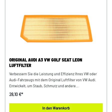
VW Audi. Produktinfos: 100% passgenau, da Original
Ersatzteile Verwendung: passend bei vielen Audi/VW/SEAT/
Škoda Modellen Unser Service für Sie: Um Fehlkäufe zu
vermeiden, bieten wir Ihnen die Möglichkeit, uns vor Ihrer
Bestellung oder in der Kaufabwicklung die 17-stellige
Fahrgestellnummer(Bsp. VW: WVWZZZ... Audi: WAUZZZ...)
Ihres Fahrzeugs mitzuteilen. Wir prüfen vorab, ob der
gewünschte Artikel zum Fahrzeug passt.
ORIGINAL AUDI A3 VW GOLF SEAT LEON
LUFTFILTER
Verbessern Sie die Leistung und Effizienz Ihres VW oder
Audi-Fahrzeugs mit dem Original Luftfilter von VW Audi.
Entwickelt, um Staub, Schmutz und andere
Verunreinigungen fernzuhalten, sorgt dieser Luftfilter für
28,10 €*
eine optimale Luftzufuhr zum Motor. Mit präziser Passform
und hochwertigen Materialien gewährleistet er eine lange
In den Warenkorb
Lebensdauer und zuverlässige Leistung. Halten Sie Ihren