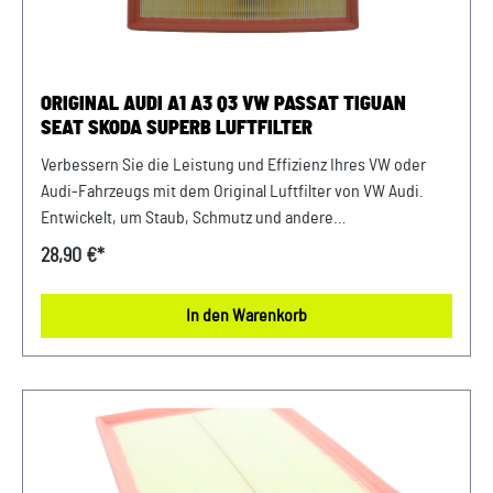
Ihres Fahrzeugs mitzuteilen. Wir prüfen vorab, ob der
gewünschte Artikel zum Fahrzeug passt.
ORIGINAL AUDI A1 A3 Q3 VW PASSAT TIGUAN
SEAT SKODA SUPERB LUFTFILTER
Verbessern Sie die Leistung und Effizienz Ihres VW oder
Audi-Fahrzeugs mit dem Original Luftfilter von VW Audi.
Entwickelt, um Staub, Schmutz und andere
Verunreinigungen fernzuhalten, sorgt dieser Luftfilter für
28,90 €*
eine optimale Luftzufuhr zum Motor. Mit präziser Passform
und hochwertigen Materialien gewährleistet er eine lange
In den Warenkorb
Lebensdauer und zuverlässige Leistung. Halten Sie Ihren
Motor sauber und erhalten Sie die volle Leistungsfähigkeit
Ihres Fahrzeugs mit diesem authentischen Luftfilter von
VW Audi. Produktinfos: 100% passgenau, da Original
Ersatzteile Verwendung: passend bei vielen Audi/VW/SEAT/
Škoda Unser Service für Sie: Um Fehlkäufe zu vermeiden,
bieten wir Ihnen die Möglichkeit, uns vor Ihrer Bestellung