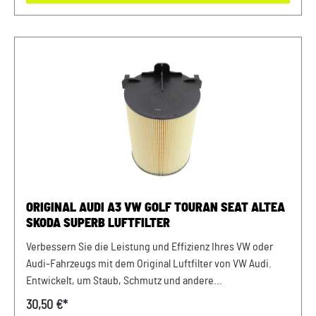
Motor sauber und erhalten Sie die volle Leistungsfähigkeit
Ihres Fahrzeugs mit diesem authentischen Luftfilter von
VW Audi.Produktinfos: 100% passgenau, da Original
Ersatzteile Verwendung: passend bei vielen Audi/VW/SEAT
Modellen Unser Service für Sie: Um Fehlkäufe zu vermeiden,
bieten wir Ihnen die Möglichkeit, uns vor Ihrer Bestellung
oder in der Kaufabwicklung die 17-stellige
Fahrgestellnummer(Bsp. VW: WVWZZZ... Audi: WAUZZZ...)
Ihres Fahrzeugs mitzuteilen. Wir prüfen vorab, ob der
gewünschte Artikel zum Fahrzeug passt.
ORIGINAL AUDI A3 VW GOLF TOURAN SEAT ALTEA
SKODA SUPERB LUFTFILTER
Verbessern Sie die Leistung und Effizienz Ihres VW oder
Audi-Fahrzeugs mit dem Original Luftfilter von VW Audi.
Entwickelt, um Staub, Schmutz und andere
Verunreinigungen fernzuhalten, sorgt dieser Luftfilter für
30,50 €*
eine optimale Luftzufuhr zum Motor. Mit präziser Passform