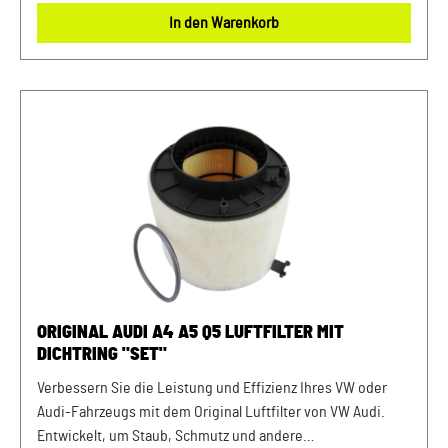
und hochwertigen Materialien gewährleistet er eine lange
In den Warenkorb
Lebensdauer und zuverlässige Leistung. Halten Sie Ihren
Motor sauber und erhalten Sie die volle Leistungsfähigkeit
Ihres Fahrzeugs mit diesem authentischen Luftfilter von
VW Audi. Produktinfos: 100% passgenau, da Original
Ersatzteile Verwendung: passend bei vielen Audi A4 A5 Q5
Modellen Unser Service für Sie: Um Fehlkäufe zu vermeiden,
bieten wir Ihnen die Möglichkeit, uns vor Ihrer Bestellung
oder in der Kaufabwicklung die 17-stellige
Fahrgestellnummer(Bsp. VW: WVWZZZ... Audi: WAUZZZ...)
Ihres Fahrzeugs mitzuteilen. Wir prüfen vorab, ob der
gewünschte Artikel zum Fahrzeug passt.
ORIGINAL AUDI A4 A5 Q5 LUFTFILTER MIT
DICHTRING "SET"
Verbessern Sie die Leistung und Effizienz Ihres VW oder
Audi-Fahrzeugs mit dem Original Luftfilter von VW Audi.
Entwickelt, um Staub, Schmutz und andere