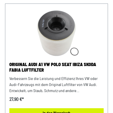
Ihres Fahrzeugs mit diesem authentischen Luftfilter von
VW Audi. Produktinfos: 100% passgenau, da Original
Ersatzteile Verwendung: passend bei vielen Audi/VW/SEAT/
Škoda Modellen Unser Service für Sie: Um Fehlkäufe zu
vermeiden, bieten wir Ihnen die Möglichkeit, uns vor Ihrer
Bestellung oder in der Kaufabwicklung die 17-stellige
Fahrgestellnummer(Bsp. VW: WVWZZZ... Audi: WAUZZZ...)
Ihres Fahrzeugs mitzuteilen. Wir prüfen vorab, ob der
gewünschte Artikel zum Fahrzeug passt.
ORIGINAL AUDI A1 VW POLO SEAT IBIZA SKODA
FABIA LUFTFILTER
Verbessern Sie die Leistung und Effizienz Ihres VW oder
Audi-Fahrzeugs mit dem Original Luftfilter von VW Audi.
Entwickelt, um Staub, Schmutz und andere
Verunreinigungen fernzuhalten, sorgt dieser Luftfilter für
27,90 €*
eine optimale Luftzufuhr zum Motor. Mit präziser Passform
und hochwertigen Materialien gewährleistet er eine lange