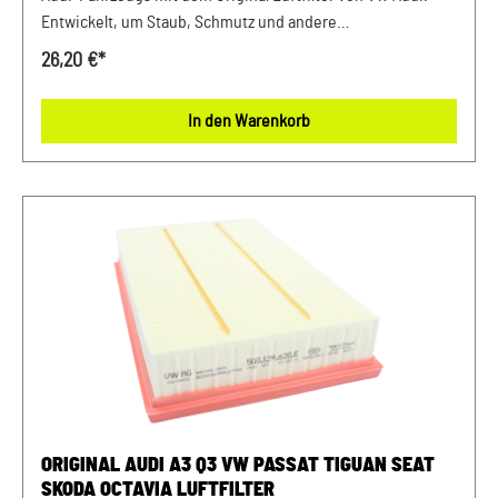
Entwickelt, um Staub, Schmutz und andere
Verunreinigungen fernzuhalten, sorgt dieser Luftfilter für
26,20 €*
eine optimale Luftzufuhr zum Motor. Mit präziser Passform
und hochwertigen Materialien gewährleistet er eine lange
In den Warenkorb
Lebensdauer und zuverlässige Leistung. Halten Sie Ihren
Motor sauber und erhalten Sie die volle Leistungsfähigkeit
Ihres Fahrzeugs mit diesem authentischen Luftfilter von
VW Audi. Produktinfos: 100% passgenau, da Original
Ersatzteile Verwendung: passend bei vielen Audi/VW/SEAT/
Škoda Unser Service für Sie: Um Fehlkäufe zu vermeiden,
bieten wir Ihnen die Möglichkeit, uns vor Ihrer Bestellung
oder in der Kaufabwicklung die 17-stellige
Fahrgestellnummer(Bsp. VW: WVWZZZ... Audi: WAUZZZ...)
Ihres Fahrzeugs mitzuteilen. Wir prüfen vorab, ob der
gewünschte Artikel zum Fahrzeug passt.
ORIGINAL AUDI A3 Q3 VW PASSAT TIGUAN SEAT
SKODA OCTAVIA LUFTFILTER