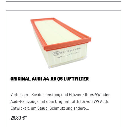
Motor sauber und erhalten Sie die volle Leistungsfähigkeit
Ihres Fahrzeugs mit diesem authentischen Luftfilter von
VW Audi. Produktinfos: 100% passgenau, da Original
Ersatzteile Verwendung: passend bei vielen Audi A4 A5 Q5
Modellen Unser Service für Sie: Um Fehlkäufe zu vermeiden,
bieten wir Ihnen die Möglichkeit, uns vor Ihrer Bestellung
oder in der Kaufabwicklung die 17-stellige
Fahrgestellnummer(Bsp. VW: WVWZZZ... Audi: WAUZZZ...)
Ihres Fahrzeugs mitzuteilen. Wir prüfen vorab, ob der
gewünschte Artikel zum Fahrzeug passt.
ORIGINAL AUDI A4 A5 Q5 LUFTFILTER
Verbessern Sie die Leistung und Effizienz Ihres VW oder
Audi-Fahrzeugs mit dem Original Luftfilter von VW Audi.
Entwickelt, um Staub, Schmutz und andere
Verunreinigungen fernzuhalten, sorgt dieser Luftfilter für
29,80 €*
eine optimale Luftzufuhr zum Motor. Mit präziser Passform