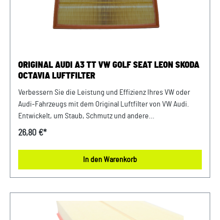
Fahrgestellnummer(Bsp. VW: WVWZZZ... Audi: WAUZZZ...)
Ihres Fahrzeugs mitzuteilen. Wir prüfen vorab, ob der
gewünschte Artikel zum Fahrzeug passt.
ORIGINAL AUDI A3 TT VW GOLF SEAT LEON SKODA
OCTAVIA LUFTFILTER
Verbessern Sie die Leistung und Effizienz Ihres VW oder
Audi-Fahrzeugs mit dem Original Luftfilter von VW Audi.
Entwickelt, um Staub, Schmutz und andere
Verunreinigungen fernzuhalten, sorgt dieser Luftfilter für
26,80 €*
eine optimale Luftzufuhr zum Motor. Mit präziser Passform
und hochwertigen Materialien gewährleistet er eine lange
In den Warenkorb
Lebensdauer und zuverlässige Leistung. Halten Sie Ihren
Motor sauber und erhalten Sie die volle Leistungsfähigkeit
Ihres Fahrzeugs mit diesem authentischen Luftfilter von
VW Audi. Produktinfos: 100% passgenau, da Original
Ersatzteile Verwendung: passend bei vielen Audi/VW/SEAT/