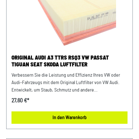
Škoda Unser Service für Sie: Um Fehlkäufe zu vermeiden,
bieten wir Ihnen die Möglichkeit, uns vor Ihrer Bestellung
oder in der Kaufabwicklung die 17-stellige
Fahrgestellnummer(Bsp. VW: WVWZZZ... Audi: WAUZZZ...)
Ihres Fahrzeugs mitzuteilen. Wir prüfen vorab, ob der
gewünschte Artikel zum Fahrzeug passt.
ORIGINAL AUDI A3 TTRS RSQ3 VW PASSAT
TIGUAN SEAT SKODA LUFTFILTER
Verbessern Sie die Leistung und Effizienz Ihres VW oder
Audi-Fahrzeugs mit dem Original Luftfilter von VW Audi.
Entwickelt, um Staub, Schmutz und andere
Verunreinigungen fernzuhalten, sorgt dieser Luftfilter für
27,60 €*
eine optimale Luftzufuhr zum Motor. Mit präziser Passform
und hochwertigen Materialien gewährleistet er eine lange
In den Warenkorb
Lebensdauer und zuverlässige Leistung. Halten Sie Ihren
Motor sauber und erhalten Sie die volle Leistungsfähigkeit
Ihres Fahrzeugs mit diesem authentischen Luftfilter von