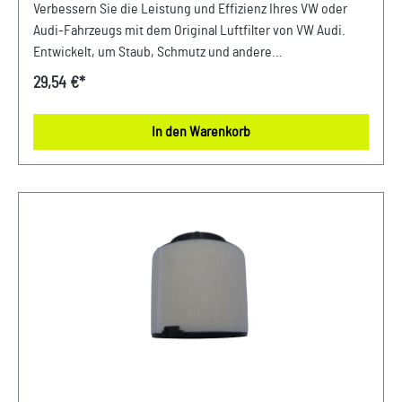
Verbessern Sie die Leistung und Effizienz Ihres VW oder
Audi-Fahrzeugs mit dem Original Luftfilter von VW Audi.
Entwickelt, um Staub, Schmutz und andere
Verunreinigungen fernzuhalten, sorgt dieser Luftfilter für
29,54 €*
eine optimale Luftzufuhr zum Motor. Mit präziser Passform
und hochwertigen Materialien gewährleistet er eine lange
In den Warenkorb
Lebensdauer und zuverlässige Leistung. Halten Sie Ihren
Motor sauber und erhalten Sie die volle Leistungsfähigkeit
Ihres Fahrzeugs mit diesem authentischen Luftfilter von
VW Audi. Produktinfos: 100% passgenau, da Original
Ersatzteile Verwendung: passend bei vielen Audi Modellen
Unser Service für Sie: Um Fehlkäufe zu vermeiden, bieten
wir Ihnen die Möglichkeit, uns vor Ihrer Bestellung oder in
der Kaufabwicklung die 17-stellige Fahrgestellnummer(Bsp.
VW: WVWZZZ... Audi: WAUZZZ...) Ihres Fahrzeugs
mitzuteilen. Wir prüfen vorab, ob der gewünschte Artikel
zum Fahrzeug passt.