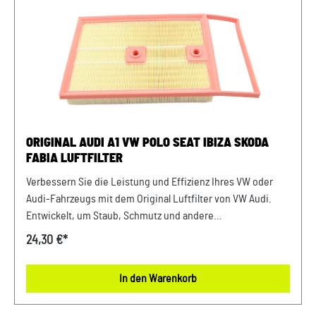
Škoda Modellen Unser Service für Sie: Um Fehlkäufe zu
vermeiden, bieten wir Ihnen die Möglichkeit, uns vor Ihrer
Bestellung oder in der Kaufabwicklung die 17-stellige
Fahrgestellnummer(Bsp. VW: WVWZZZ... Audi: WAUZZZ...)
Ihres Fahrzeugs mitzuteilen. Wir prüfen vorab, ob der
gewünschte Artikel zum Fahrzeug passt.
ORIGINAL AUDI A1 VW POLO SEAT IBIZA SKODA
FABIA LUFTFILTER
Verbessern Sie die Leistung und Effizienz Ihres VW oder
Audi-Fahrzeugs mit dem Original Luftfilter von VW Audi.
Entwickelt, um Staub, Schmutz und andere
Verunreinigungen fernzuhalten, sorgt dieser Luftfilter für
24,30 €*
eine optimale Luftzufuhr zum Motor. Mit präziser Passform
und hochwertigen Materialien gewährleistet er eine lange
In den Warenkorb
Lebensdauer und zuverlässige Leistung. Halten Sie Ihren
Motor sauber und erhalten Sie die volle Leistungsfähigkeit