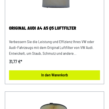
Fahrgestellnummer(Bsp. VW: WVWZZZ... Audi: WAUZZZ...)
Ihres Fahrzeugs mitzuteilen. Wir prüfen vorab, ob der
gewünschte Artikel zum Fahrzeug passt.
ORIGINAL AUDI A4 A5 Q5 LUFTFILTER
Verbessern Sie die Leistung und Effizienz Ihres VW oder
Audi-Fahrzeugs mit dem Original Luftfilter von VW Audi.
Entwickelt, um Staub, Schmutz und andere
Verunreinigungen fernzuhalten, sorgt dieser Luftfilter für
31,77 €*
eine optimale Luftzufuhr zum Motor. Mit präziser Passform
und hochwertigen Materialien gewährleistet er eine lange
In den Warenkorb
Lebensdauer und zuverlässige Leistung. Halten Sie Ihren
Motor sauber und erhalten Sie die volle Leistungsfähigkeit
Ihres Fahrzeugs mit diesem authentischen Luftfilter von
VW Audi. Produktinfos: 100% passgenau, da Original
Ersatzteile Verwendung: passend bei vielen Audi Modellen
Unser Service für Sie: Um Fehlkäufe zu vermeiden, bieten