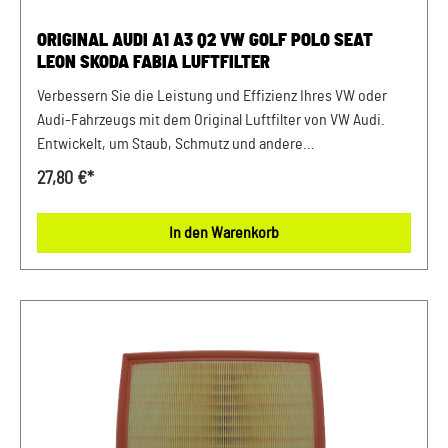
ORIGINAL AUDI A1 A3 Q2 VW GOLF POLO SEAT
LEON SKODA FABIA LUFTFILTER
Verbessern Sie die Leistung und Effizienz Ihres VW oder
Audi-Fahrzeugs mit dem Original Luftfilter von VW Audi.
Entwickelt, um Staub, Schmutz und andere
Verunreinigungen fernzuhalten, sorgt dieser Luftfilter für
27,80 €*
eine optimale Luftzufuhr zum Motor. Mit präziser Passform
und hochwertigen Materialien gewährleistet er eine lange
In den Warenkorb
Lebensdauer und zuverlässige Leistung. Halten Sie Ihren
Motor sauber und erhalten Sie die volle Leistungsfähigkeit
Ihres Fahrzeugs mit diesem authentischen Luftfilter von
VW Audi. Produktinfos: 100% passgenau, da Original
Ersatzteile Verwendung: passend bei vielen Audi/VW/SEAT/
Škoda Modellen Unser Service für Sie: Um Fehlkäufe zu
vermeiden, bieten wir Ihnen die Möglichkeit, uns vor Ihrer
Bestellung oder in der Kaufabwicklung die 17-stellige
Fahrgestellnummer(Bsp. VW: WVWZZZ... Audi: WAUZZZ...)