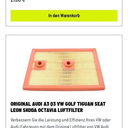
27,00 €*
eine optimale Luftzufuhr zum Motor. Mit präziser Passform
und hochwertigen Materialien gewährleistet er eine lange
In den Warenkorb
Lebensdauer und zuverlässige Leistung. Halten Sie Ihren
Motor sauber und erhalten Sie die volle Leistungsfähigkeit
Ihres Fahrzeugs mit diesem authentischen Luftfilter von
VW Audi. Produktinfos: 100% passgenau, da Original
Ersatzteile Verwendung: passend bei vielen Audi/VW/SEAT/
Škoda Unser Service für Sie: Um Fehlkäufe zu vermeiden,
bieten wir Ihnen die Möglichkeit, uns vor Ihrer Bestellung
oder in der Kaufabwicklung die 17-stellige
Fahrgestellnummer(Bsp. VW: WVWZZZ... Audi: WAUZZZ...)
Ihres Fahrzeugs mitzuteilen. Wir prüfen vorab, ob der
gewünschte Artikel zum Fahrzeug passt.
ORIGINAL AUDI A3 Q3 VW GOLF TIGUAN SEAT
LEON SKODA OCTAVIA LUFTFILTER
Verbessern Sie die Leistung und Effizienz Ihres VW oder
Audi-Fahrzeugs mit dem Original Luftfilter von VW Audi.