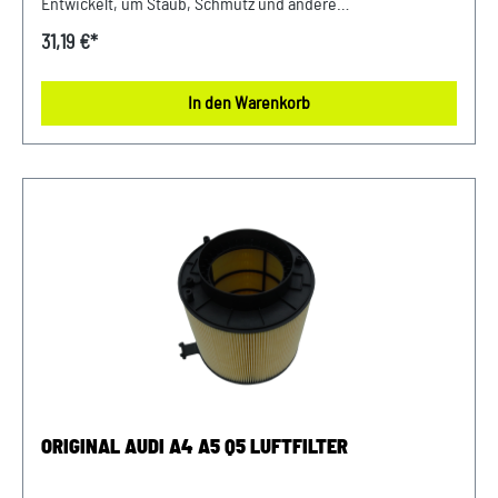
Entwickelt, um Staub, Schmutz und andere
Verunreinigungen fernzuhalten, sorgt dieser Luftfilter für
31,19 €*
eine optimale Luftzufuhr zum Motor. Mit präziser Passform
und hochwertigen Materialien gewährleistet er eine lange
In den Warenkorb
Lebensdauer und zuverlässige Leistung. Halten Sie Ihren
Motor sauber und erhalten Sie die volle Leistungsfähigkeit
Ihres Fahrzeugs mit diesem authentischen Luftfilter von
VW Audi. Produktinfos: 100% passgenau, da Original
Ersatzteile Verwendung: passend bei Audi A4/A5 ab Bj. 2016
Unser Service für Sie: Um Fehlkäufe zu vermeiden, bieten
wir Ihnen die Möglichkeit, uns vor Ihrer Bestellung oder in
der Kaufabwicklung die 17-stellige Fahrgestellnummer(Bsp.
VW: WVWZZZ... Audi: WAUZZZ...) Ihres Fahrzeugs
mitzuteilen. Wir prüfen vorab, ob der gewünschte Artikel
zum Fahrzeug passt.
ORIGINAL AUDI A4 A5 Q5 LUFTFILTER