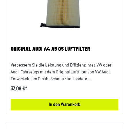
wir Ihnen die Möglichkeit, uns vor Ihrer Bestellung oder in
der Kaufabwicklung die 17-stellige Fahrgestellnummer(Bsp.
VW: WVWZZZ... Audi: WAUZZZ...) Ihres Fahrzeugs
mitzuteilen. Wir prüfen vorab, ob der gewünschte Artikel
zum Fahrzeug passt.
ORIGINAL AUDI A4 A5 Q5 LUFTFILTER
Verbessern Sie die Leistung und Effizienz Ihres VW oder
Audi-Fahrzeugs mit dem Original Luftfilter von VW Audi.
Entwickelt, um Staub, Schmutz und andere
Verunreinigungen fernzuhalten, sorgt dieser Luftfilter für
33,08 €*
eine optimale Luftzufuhr zum Motor. Mit präziser Passform
und hochwertigen Materialien gewährleistet er eine lange
In den Warenkorb
Lebensdauer und zuverlässige Leistung. Halten Sie Ihren
Motor sauber und erhalten Sie die volle Leistungsfähigkeit
Ihres Fahrzeugs mit diesem authentischen Luftfilter von
VW Audi. Produktinfos: 100% passgenau, da Original