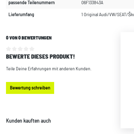
passende Teilenummern
06F133843A
Lieferumfang
1 Original Audi/VW/SEAT/Ško
0 VON 0 BEWERTUNGEN
BEWERTE DIESES PRODUKT!
Durchschnittliche Bewertung von 0 von 5 Sternen
Teile Deine Erfahrungen mit anderen Kunden.
Bewertung schreiben
Produktgalerie überspringen
Kunden kauften auch