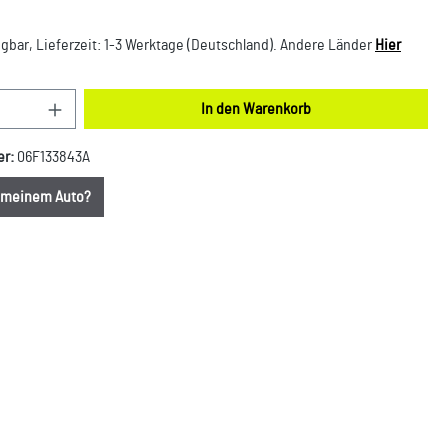
gbar, Lieferzeit: 1-3 Werktage (Deutschland). Andere Länder
Hier
nzahl: Gib den gewünschten Wert ein oder benut
In den Warenkorb
er:
06F133843A
u meinem Auto?