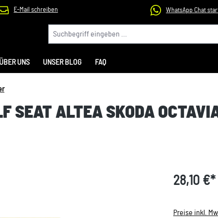
E-Mail schreiben
WhatsApp Chat star
ÜBER UNS
UNSER BLOG
FAQ
er
LF SEAT ALTEA SKODA OCTAVI
28,10 €*
Preise inkl. M