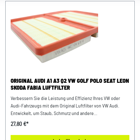
ORIGINAL AUDI A1 A3 Q2 VW GOLF POLO SEAT LEON
SKODA FABIA LUFTFILTER
Verbessern Sie die Leistung und Effizienz Ihres VW oder
Audi-Fahrzeugs mit dem Original Luftfilter von VW Audi.
Entwickelt, um Staub, Schmutz und andere
Verunreinigungen fernzuhalten, sorgt dieser Luftfilter für
27,80 €*
eine optimale Luftzufuhr zum Motor. Mit präziser Passform
und hochwertigen Materialien gewährleistet er eine lange