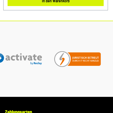
In den Warenkorb
Lebensdauer und zuverlässige Leistung. Halten Sie Ihren
Motor sauber und erhalten Sie die volle Leistungsfähigkeit
Ihres Fahrzeugs mit diesem authentischen Luftfilter von VW
Audi. Produktinfos: 100% passgenau, da Original Ersatzteile
Verwendung: passend bei vielen Audi/VW/SEAT/Škoda
Unser Service für Sie: Um Fehlkäufe zu vermeiden, bieten
wir Ihnen die Möglichkeit, uns vor Ihrer Bestellung oder in
der Kaufabwicklung die 17-stellige Fahrgestellnummer(Bsp.
VW: WVWZZZ... Audi: WAUZZZ...) Ihres Fahrzeugs
mitzuteilen. Wir prüfen vorab, ob der gewünschte Artikel
zum Fahrzeug passt.
Zahlungsarten