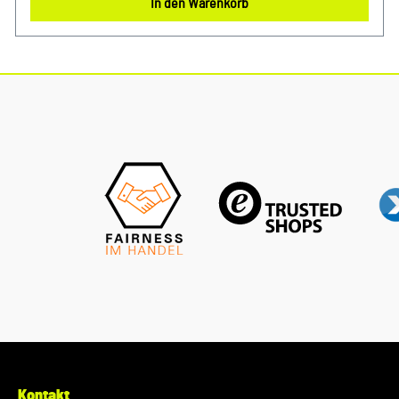
In den Warenkorb
Lebensdauer und zuverlässige Leistung. Halten Sie Ihren
Motor sauber und erhalten Sie die volle Leistungsfähigkeit
Ihres Fahrzeugs mit diesem authentischen Luftfilter von VW
Audi. Produktinfos: 100% passgenau, da Original Ersatzteile
Verwendung: passend bei vielen Audi/VW/SEAT/Škoda
Modellen Unser Service für Sie: Um Fehlkäufe zu vermeiden,
bieten wir Ihnen die Möglichkeit, uns vor Ihrer Bestellung
oder in der Kaufabwicklung die 17-stellige
Fahrgestellnummer(Bsp. VW: WVWZZZ... Audi: WAUZZZ...)
Ihres Fahrzeugs mitzuteilen. Wir prüfen vorab, ob der
gewünschte Artikel zum Fahrzeug passt.
Kontakt