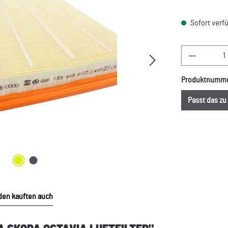
Sofort verfü
Produkt A
Produktnumm
Passt das z
en kauften auch