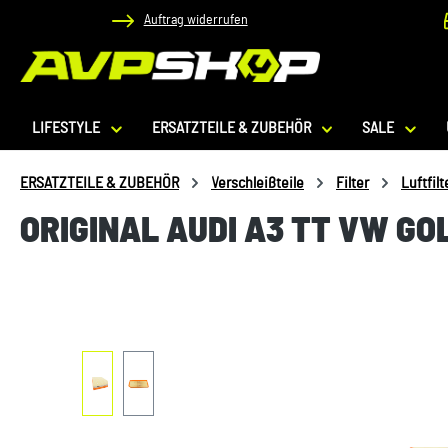
Auftrag widerrufen
 Hauptinhalt springen
Zur Suche springen
Zur Hauptnavigation springen
LIFESTYLE
ERSATZTEILE & ZUBEHÖR
SALE
ERSATZTEILE & ZUBEHÖR
Verschleißteile
Filter
Luftfilt
ORIGINAL AUDI A3 TT VW GO
Bildergalerie überspringen