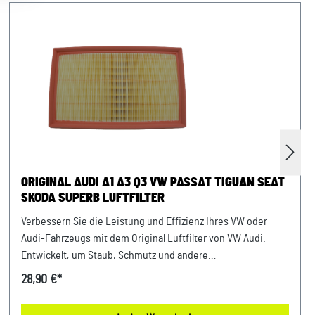
ORIGINAL AUDI A1 A3 Q3 VW PASSAT TIGUAN SEAT
SKODA SUPERB LUFTFILTER
Verbessern Sie die Leistung und Effizienz Ihres VW oder
Audi-Fahrzeugs mit dem Original Luftfilter von VW Audi.
Entwickelt, um Staub, Schmutz und andere
Verunreinigungen fernzuhalten, sorgt dieser Luftfilter für
28,90 €*
eine optimale Luftzufuhr zum Motor. Mit präziser Passform
und hochwertigen Materialien gewährleistet er eine lange