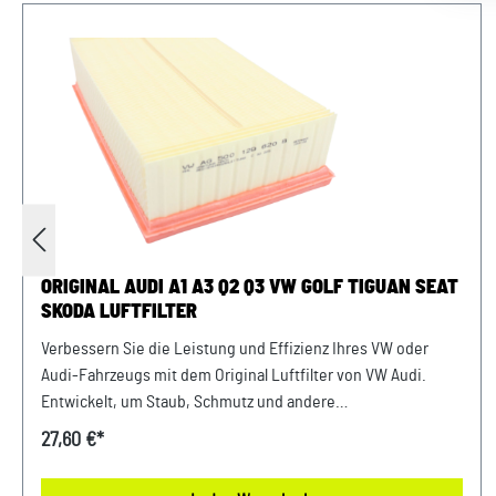
ORIGINAL AUDI A1 A3 Q2 Q3 VW GOLF TIGUAN SEAT
SKODA LUFTFILTER
Verbessern Sie die Leistung und Effizienz Ihres VW oder
Audi-Fahrzeugs mit dem Original Luftfilter von VW Audi.
Entwickelt, um Staub, Schmutz und andere
Verunreinigungen fernzuhalten, sorgt dieser Luftfilter für
27,60 €*
eine optimale Luftzufuhr zum Motor. Mit präziser Passform
und hochwertigen Materialien gewährleistet er eine lange