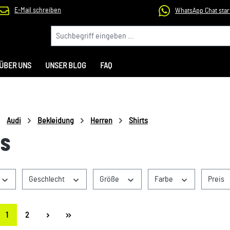
E-Mail schreiben
WhatsApp Chat star
ÜBER UNS
UNSER BLOG
FAQ
Audi
Bekleidung
Herren
Shirts
TS
Geschlecht
Größe
Farbe
Preis
Seite
Seite
1
2