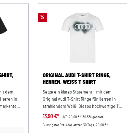
Rabatt
%
SHIRT,
ORIGINAL AUDI T-SHIRT RINGE,
HERREN, WEISS T SHIRT
mit dem
Setze ein klares Statement – mit dem
 Herren in
Original Audi T-Shirt Ringe für Herren in
 markante
strahlendem Weiß. Dieses hochwertige T-
 der Audi
Shirt kombiniert zeitlosen Stil mit
13,90 €*
UVP:
20,00 €*
(30.5% gespart)
tag und sorgt
moderner Audi Designsprache und wird so
Günstigster Preis der letzten 30 Tage: 20,00 €*
Auftritt. Das
zu Deinem idealen Begleiter im Alltag.