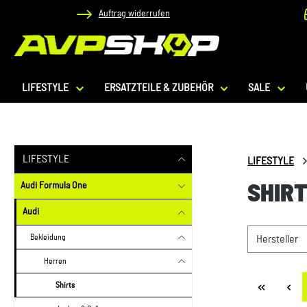
Auftrag widerrufen
 Hauptinhalt springen
Zur Suche springen
Zur Hauptnavigation springen
LIFESTYLE
ERSATZTEILE & ZUBEHÖR
SALE
LIFESTYLE
LIFESTYLE
Audi Formula One
SHIR
Audi
Bekleidung
Hersteller
Herren
Shirts