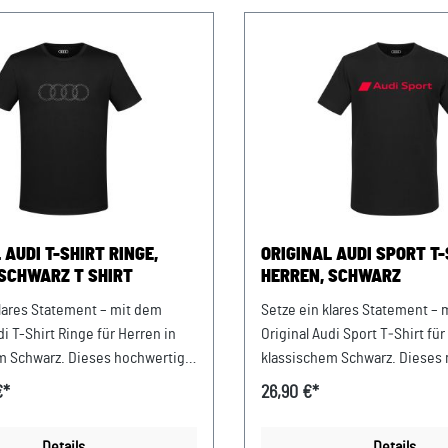
 AUDI T-SHIRT RINGE,
ORIGINAL AUDI SPORT T-
 SCHWARZ T SHIRT
HERREN, SCHWARZ
klares Statement – mit dem
Setze ein klares Statement – 
di T-Shirt Ringe für Herren in
Original Audi Sport T‑Shirt für
m Schwarz. Dieses hochwertige
klassischem Schwarz. Dieses
rt verbindet minimalistisches
Shirt bringt die pure Dynamik
€*
26,90 €*
 markanter Audi Identität und
Sport DNA direkt in Deinen All
 Deinem perfekten Begleiter im
für einen starken, sportlichen 
Details
Details