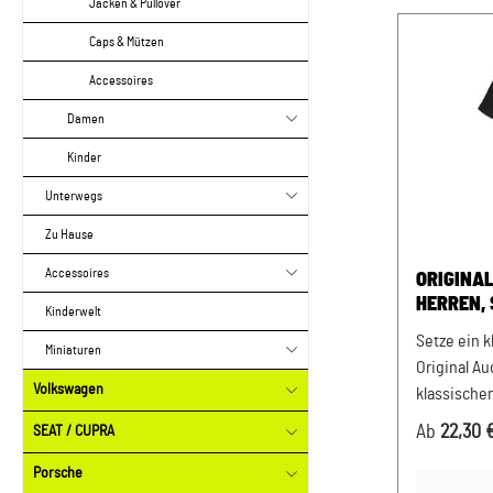
Jacken & Pullover
Caps & Mützen
Accessoires
Damen
Kinder
Unterwegs
Zu Hause
Accessoires
ORIGINAL
HERREN,
Kinderwelt
Setze ein 
Miniaturen
Original Au
Volkswagen
klassische
Kurzarmshi
Ab
22,30 
SEAT / CUPRA
Design mit
wird so zu
Porsche