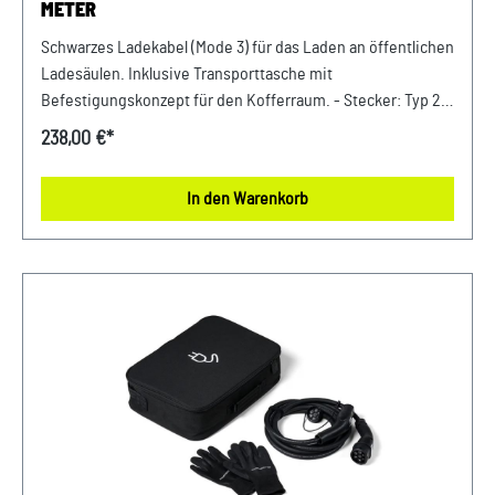
METER
Schwarzes Ladekabel (Mode 3) für das Laden an öffentlichen
Ladesäulen. Inklusive Transporttasche mit
Befestigungskonzept für den Kofferraum. - Stecker: Typ 2-
Leistung: bis zu 22 kW- Stromstärke: bis zu 32 A
238,00 €*
(dreiphasig)- Kabellänge: 4,5 m Verkauf und Versand durch:
AVP Sportwagen GmbH LandshutPorsche Zentrum
In den Warenkorb
LandshutAlbert Einstein Straße 184030 ErgoldingUSt.-IdNr.:
DE263328607