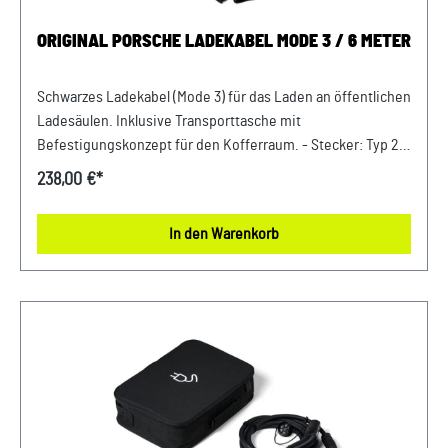
ORIGINAL PORSCHE LADEKABEL MODE 3 / 6 METER
Schwarzes Ladekabel (Mode 3) für das Laden an öffentlichen
Ladesäulen. Inklusive Transporttasche mit
Befestigungskonzept für den Kofferraum. - Stecker: Typ 2-
Leistung: bis zu 22 kW- Stromstärke: bis zu 32 A
238,00 €*
(dreiphasig)- Kabellänge: 6 m Verkauf und Versand durch:
AVP Sportwagen GmbH LandshutPorsche Zentrum
In den Warenkorb
LandshutAlbert Einstein Straße 184030 ErgoldingUSt.-IdNr.:
DE263328607