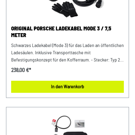
ORIGINAL PORSCHE LADEKABEL MODE 3 / 7,5
METER
Schwarzes Ladekabel (Mode 3) für das Laden an öffentlichen
Ladesäulen. Inklusive Transporttasche mit
Befestigungskonzept für den Kofferraum. - Stecker: Typ 2-
Leistung: bis zu 11 kW- Stromstärke: bis zu 20 A
238,00 €*
(dreiphasig)- Kabellänge: 7,5 m Verkauf und Versand durch:
AVP Sportwagen GmbH LandshutPorsche Zentrum
In den Warenkorb
LandshutAlbert Einstein Straße 184030 ErgoldingUSt.-IdNr.:
DE263328607