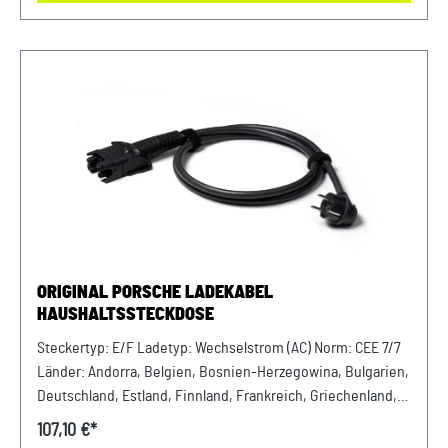
Sportwagen GmbH LandshutPorsche Zentrum
LandshutAlbert Einstein Straße 184030 ErgoldingUSt.-IdNr.:
DE263328607
ORIGINAL PORSCHE LADEKABEL
HAUSHALTSSTECKDOSE
Steckertyp: E/F Ladetyp: Wechselstrom (AC) Norm: CEE 7/7
Länder: Andorra, Belgien, Bosnien-Herzegowina, Bulgarien,
Deutschland, Estland, Finnland, Frankreich, Griechenland,
Island, Kroatien, Lettland, Litauen, Luxemburg, Monaco,
107,10 €*
Niederlande, Norwegen, Österreich, Polen, Portugal,