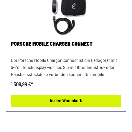
PORSCHE MOBILE CHARGER CONNECT
Der Porsche Mobile Charger Connect ist ein Ladegerät mit
5-Zoll Touchdisplay welches Sie mit Ihrer Industrie- oder
Haushaltssteckdose verbinden können. Die mobile
Ladelösung muss nicht festverdrahtet werden. Er verfügt
1.308,99 €*
über eine Leistung von bis zu 22 kW (AC). Das Gerät lässt
sich über Ihr WLAN konfigurieren und bedienen sowie bei
In den Warenkorb
Bedarf mit der optional erhältlichen Wandhalterung zu
Hause an der Garagenwand anbringen. Der Porsche Mobile
Charger Connect im Überblick: Einsatz für unterwegs und zu
HauseLeistung: bis zu 22 kW (AC)Ladezeit: volle Ladung in
bis zu 5 Stunden (unter idealen Bedingungen) 1