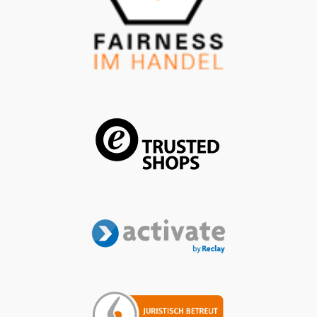
Ladeequipment ist ausschließlich zur Verwendung bei
Fahrzeugen geeignet, die den allgemein gültigen Normen
und Richtlinien für Elektrofahrzeuge entsprechen. Die
Kompatibilität ist nur für elektrifizierte Fahrzeuge mit
einem Typ-2-Stecker gewährleistet. Die Ladezeit ist vom
Fahrzeugmodell, der Ausstattung des Fahrzeugs und dem
jeweiligen Land, in welchem geladen wird, abhängig.
Verkauf und Versand durch: AVP Sportwagen GmbH
LandshutPorsche Zentrum LandshutAlbert Einstein Straße
184030 ErgoldingUSt.-IdNr.: DE263328607