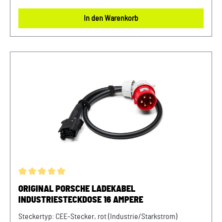
Rumänien, Russland, Schweden, Serbien, Slowakei,
In den Warenkorb
Slowenien, Spanien, Tschechien, Ukraine, Ungarn Anzahl
Phasen: 1 (einphasig) Anzahl Kontakte: 2 Spannung: 230 V
Max. Dauerstrom: 10A Max. Leistung: 3,6 kW Länge: 1 m
Verkauf und Versand durch: AVP Sportwagen GmbH
LandshutPorsche Zentrum LandshutAlbert Einstein Straße
184030 ErgoldingUSt.-IdNr.: DE263328607
Durchschnittliche Bewertung von 5 von 5 Sternen
ORIGINAL PORSCHE LADEKABEL
INDUSTRIESTECKDOSE 16 AMPERE
Steckertyp: CEE-Stecker, rot (Industrie/Starkstrom)