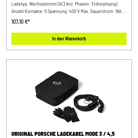
Ladetyp: Wechselstrom (AC) Anz. Phasen: 3 (dreiphasig)
Anzahl Kontakte: 5 Spannung: 400 V Max. Dauerstrom: 16A
Max. Leistung: 11 kW Länge: 1 m Verkauf und Versand durch:
107,10 €*
AVP Sportwagen GmbH LandshutPorsche Zentrum
LandshutAlbert Einstein Straße 184030 ErgoldingUSt.-IdNr.:
In den Warenkorb
DE263328607
ORIGINAL PORSCHE LADEKABEL MODE 3 / 4,5