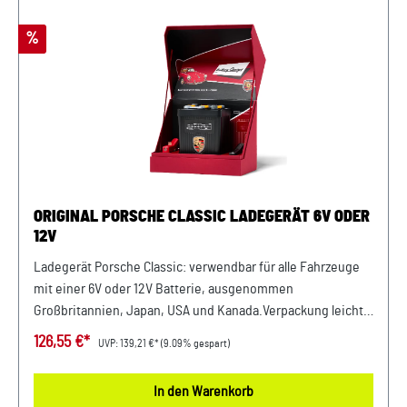
Rabatt
%
ORIGINAL PORSCHE CLASSIC LADEGERÄT 6V ODER
12V
Ladegerät Porsche Classic: verwendbar für alle Fahrzeuge
mit einer 6V oder 12V Batterie, ausgenommen
Großbritannien, Japan, USA und Kanada.Verpackung leichte
Beschädigung, Artikel ohne Mängel! Details: Original
126,55 €*
UVP:
139,21 €*
(9.09% gespart)
Porsche Classic Ladegerät EU-Variante für alle 6V und 12V
Batterien Lädt schnell und schonend, um die Lebensdauer
In den Warenkorb
der Batterie zu verlängern Verkauf und Versand durch: AVP