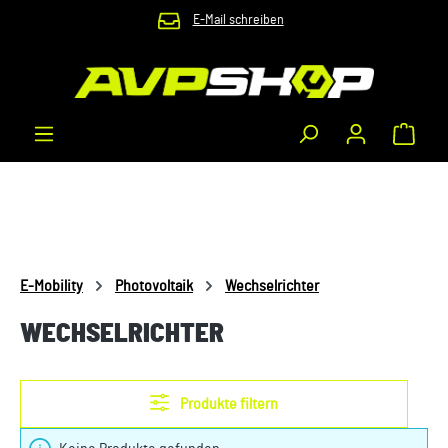
E-Mail schreiben
Zum Hauptinhalt springen
Waren
E-Mobility
Photovoltaik
Wechselrichter
WECHSELRICHTER
Produkte filtern