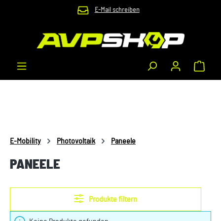
E-Mail schreiben
Zum Hauptinhalt springen
Waren
E-Mobility
Photovoltaik
Paneele
PANEELE
Produkte filtern