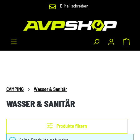
E-Mail schreiben
Zum Hauptinhalt springen
Waren
CAMPING
Wasser & Sanitär
WASSER & SANITÄR
Produkte filtern