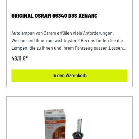
ORIGINAL OSRAM 66340 D3S XENARC
Autolampen von Osram erfüllen viele Anforderungen.
Welche sind Ihnen am wichtigsten? Bei uns finden Sie die
Lampen, die zu Ihnen und Ihrem Fahrzeug passen.Lassen
Sie sich von bewährter Qualität und exakter Leistung
46,11 €*
überzeugen.Elektrische Daten:Max. Leistungsaufnahme
35WNennspannung 42.0VNennleistung
In den Warenkorb
35WLeistungsaufnahme Toleranz ±3 %Prüfspannung
13,5VPhotometrische Daten:Lichtstrom 3200ImLichtstrom
Toleranz ±15 %Farbtemperatur 4300KPhysikalische
Eigenschaften und Abmessungen:Sockel Normbezeichnung
PK32d-5Länge 83.2mmDurchmesser 9mm