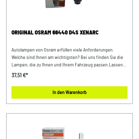
ORIGINAL OSRAM 66440 D4S XENARC
Autolampen von Osram erfüllen viele Anforderungen.
Welche sind Ihnen am wichtigsten? Bei uns finden Sie die
Lampen, die zu Ihnen und Ihrem Fahrzeug passen.Lassen
Sie sich von bewährter Qualität und exakter Leistung
37,51 €*
überzeugen.Elektrische Daten:Max. Leistungsaufnahme
35WNennspannung 42.0VNennleistung
In den Warenkorb
35WLeistungsaufnahme Toleranz ±3 %Prüfspannung
13,5VPhotometrische Daten:Lichtstrom 3200ImLichtstrom
Toleranz ±15 %Farbtemperatur 4300KPhysikalische
Eigenschaften und Abmessungen:Sockel Normbezeichnung
P32d-5Länge 77.3 mmDurchmesser 9mm