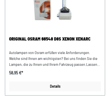
ORIGINAL OSRAM 66548 D8S XENON XENARC
Autolampen von Osram erfüllen viele Anforderungen.
Welche sind Ihnen am wichtigsten? Bei uns finden Sie die
Lampen, die zu Ihnen und Ihrem Fahrzeug passen.Lassen
Sie sich von bewährter Qualität und exakter Leistung
58,95 €*
überzeugen.Elektrische Daten:Max. Leistungsaufnahme
25WNennspannung 42.0VNennleistung
Details
25WLeistungsaufnahme Toleranz ±15 %Prüfspannung
13,5VPhotometrische Daten:Lichtstrom 2000ImLichtstrom
Toleranz ±15 %Farbtemperatur 4500KPhysikalische
Eigenschaften und Abmessungen:Sockel Normbezeichnung