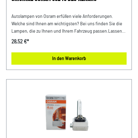
Autolampen von Osram erfüllen viele Anforderungen.
Welche sind Ihnen am wichtigsten? Bei uns finden Sie die
Lampen, die zu Ihnen und Ihrem Fahrzeug passen.Lassen
Sie sich von bewährter Qualität und exakter Leistung
28,52 €*
überzeugen.Elektrische Daten:Max. Leistungsaufnahme
35WNennspannung 85.0VNennleistung
In den Warenkorb
35WLeistungsaufnahme Toleranz ±3 %Prüfspannung
13,5VPhotometrische Daten:Lichtstrom 3200ImLichtstrom
Toleranz ±15 %Farbtemperatur 4100KPhysikalische
Eigenschaften und Abmessungen:Sockel Normbezeichnung
P32d-2Länge 77.3 mmDurchmesser 9mm