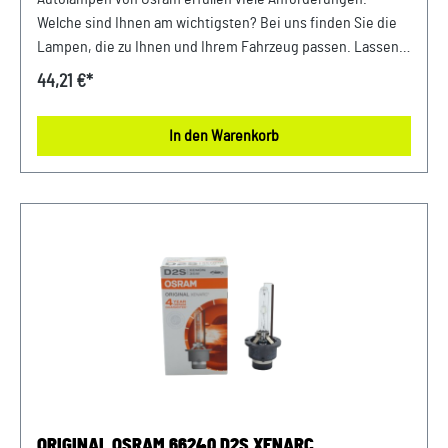
Welche sind Ihnen am wichtigsten? Bei uns finden Sie die
Lampen, die zu Ihnen und Ihrem Fahrzeug passen. Lassen
Sie sich von bewährter Qualität und exakter Leistung
44,21 €*
überzeugen. Elektrische Daten: Max. Leistungsaufnahme
35WNennspannung 12.0VNennleistung
In den Warenkorb
35WLeistungsaufnahme Toleranz ±3 %Prüfspannung 13,5V
Photometrische Daten: Lichtstrom 3200ImLichtstrom
Toleranz ±15 %Farbtemperatur 4500K Physikalische
Eigenschaften und Abmessungen: Sockel
Normbezeichnung PK32d-2Länge 83.2mmDurchmesser
9mm
ORIGINAL OSRAM 66240 D2S XENARC