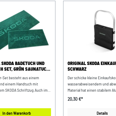
L SKODA BADETUCH UND
ORIGINAL SKODA EINKAU
H SET, GRÜN SAUNATUCH
SCHWARZ
LAKEN
er-Set besteht aus einem
Der schicke kleine Einkaufsko
nd einem Handtuch mit
wasserabweisendem und ab
em SKODA Schriftzug.Auch im
Material hat einen stabilem Al
n Badezimmer machen die
Details: Verstärkter Innenboden kann
20,30 €*
cher eine gute Figur. Aus 100%
zusammengeklappt oder komp
 LOW TWIST -
herausgenommen werden Äu
In den Warenkorb
Details
hendes Garn - durch mehr Luft
Gummiband hält den Korb im 