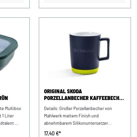
n
58 cm
r
Grün Maße:
ORIGINAL SKODA
RÜN
PORZELLANBECHER KAFFEEBECHER
KAFFEETASSE OCTAVIA
hte Multibox
Details: Großer Porzellanbecher von
DUNKELBLAU
 1 Liter
Mahlwerk mattem Finish und
dtalent.
abnehmbarem Silikonuntersetzer
glänzender OCTAVIA Schriftzug
17,40 €*