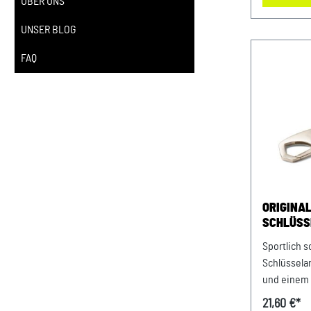
ÜBER UNS
und Raum z
UNSER BLOG
niedrigdre
und saugfä
FAQ
Badetuch: 
ca. 50 x 1
ORIGINAL
SCHLÜSS
KEYRING
Sportlich s
Schlüssela
und einem 
„KODIAQ“ a
21,60 €*