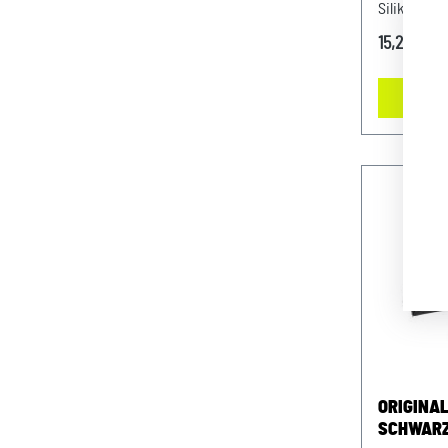
Silikonunt
Schriftzug
15,20 €*
Material: P
spülmasch
Silikonunte
Silikonunte
ORIGINA
SCHWAR