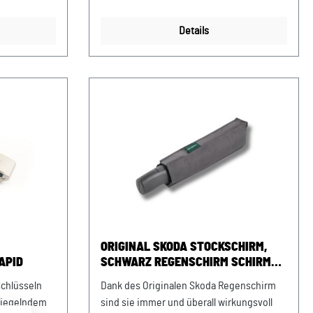
gnet für
Fassungsvermögen 350 ml Material:
 Mikrowelle
Porzellan Pflegehinweise: nicht
Details
pülmaschine
spülmaschinengeeignet Farbe: Tasse:
dunkelblau Silikonuntersetzer: grüngelb
 (TPP), BPA-
 16,2 x 6,1 x
ORIGINAL SKODA STOCKSCHIRM,
APID
SCHWARZ REGENSCHIRM SCHIRM
UMBRELLA
Schlüsseln
Dank des Originalen Skoda Regenschirm
piegelndem
sind sie immer und überall wirkungsvoll