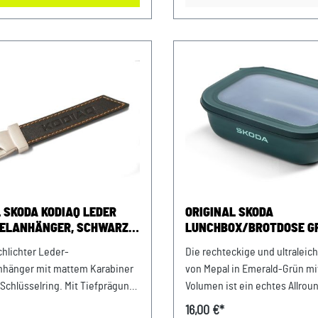
wischen den Fasern ist
Zustand zusammen Auf beide
hendes Garn besonders weich
Außenseiten befindet sich de
hig (450 g/m2). Größe
Škoda‑Schriftzug in Electric‑
ca. 80 x 150 cmGröße Handtuch:
40 x 24 x 20 cm Material: 600D Polyester,
00 cm Farbe: Emerald-Grün
Aluminium Farbe: schwarz
 SKODA KODIAQ LEDER
ORIGINAL SKODA
ELANHÄNGER, SCHWARZ
LUNCHBOX/BROTDOSE G
 ANHÄNGER KARABINER
chlichter Leder-
Die rechteckige und ultraleic
nhänger mit mattem Karabiner
von Mepal in Emerald-Grün mit
Schlüsselring. Mit Tiefprägung
Volumen ist ein echtes Allroun
uf einer Seite im Lederriemen.
Details: auslaufsicher luft- und aromadicht
16,00 €*