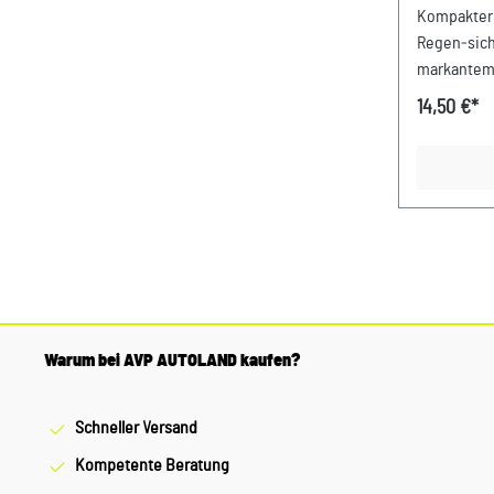
Kompakter
Regen‑sich
markantem 
Details: TÜV-geprüfter, faltbarer
14,50 €*
Regenschir
8 Paneelen
Regen sich
langer Ško
auffälligem
x 5 x 4 cm,
Material: 1
Warum bei AVP AUTOLAND kaufen?
Schneller Versand
Kompetente Beratung