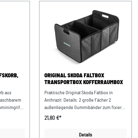
FSKORB,
ORIGINAL SKODA FALTBOX
TRANSPORTBOX KOFFERRAUMBOX
rb aus
Praktische Original Skoda Faltbox in
waschbarem
Anthrazit Details: 2 große Fächer 2
uminimgriff.
außenliegende Gummibänder zum fixieren
nach Zusammenfalten Electric-Grüner
21,80 €*
lett
Schriftzug auf einer Stirnseite Material:
ßeres
Polyester 600D Farbe: Anthrazit Maße:
Details
gefalteten
gefaltet: 39 x 30 x 3 cm geöffnet: 39 x 30 x