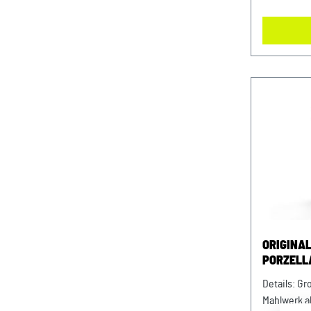
Die hübsch
beiden Seit
Karabiner: 
Farbe: sch
ORIGINA
PORZELL
KAFFEET
Details: Großer Porzellanbecher von
Mahlwerk 