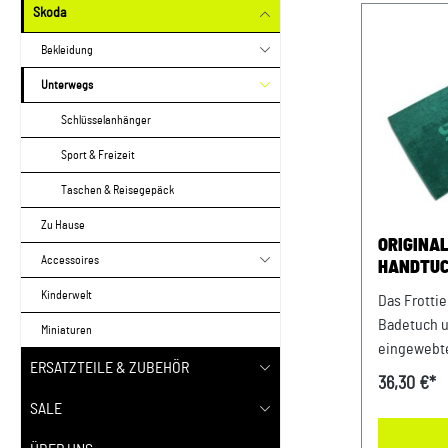
Skoda
Bekleidung
Unterwegs
Schlüsselanhänger
Sport & Freizeit
Taschen & Reisegepäck
Zu Hause
ORIGINA
Accessoires
HANDTUC
STRAND
Kinderwelt
Das Frotti
Badetuch u
Miniaturen
eingewebt
ERSATZTEILE & ZUBEHÖR
heimische
36,30 €*
Frottiertü
SALE
Baumwolle
Niedrigdre