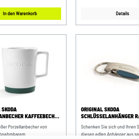
e braune Ziernaht ist von
praktisches Sichtfenster geei
en zu sehen. Länge inkl.
Gefriertruhe geeignet für die
In den Warenkorb
Details
ca. 14 cm Breite: ca. 2,5 cm
(ohne Deckel) geeignet für S
warz
Material: Polypropylen (PP),
Thermoplastische Elastomere
frei Farbe: Emerald-Grün Maße:
21,2 cm
L SKODA
ORIGINAL SKODA
ANBECHER KAFFEEBECHER
SCHLÜSSELANHÄNGER R
ASSE WEISS
Schenken Sie sich und Ihren 
abnehmbarem
diesen edlen Anhänger aus s