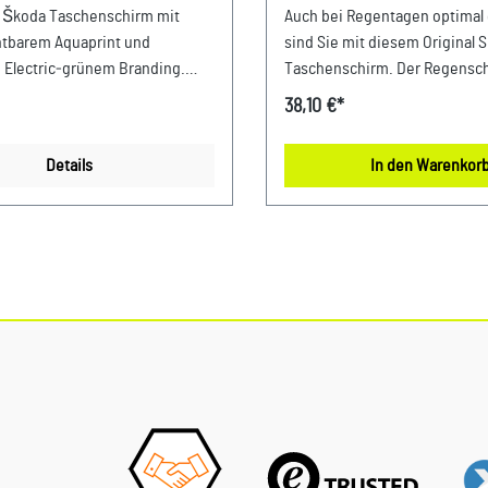
UMBRELLA
 Škoda Taschenschirm mit
Auch bei Regentagen optimal
tbarem Aquaprint und
sind Sie mit diesem Original 
Electric‑grünem Branding.
Taschenschirm. Der Regensch
genug, um Sie vor Regen wirk
38,10 €*
m in Schwarz Ausgestattet mit
schützen. Im zusammengefal
 Mit Škoda Aquaprint: wird bei
Zustand klein genug, um in d
Details
In den Warenkor
tbar Designhighlight: 14 cm
in der Tür zu passen. Details: Durchmesser
da-Aufdruck Aufdruck in
90cm Länge zusammengeklap
 Electric-Grün Maße: gefaltet 30
Zustand 26,5cm open&close 
 geöffnet 105 cm, Länge: 59 cm
ergonomischer Kunststoffgriff Materia
00 % Polyester Farbe: schwarz
Kunststoff / Metall Farbe: Sc