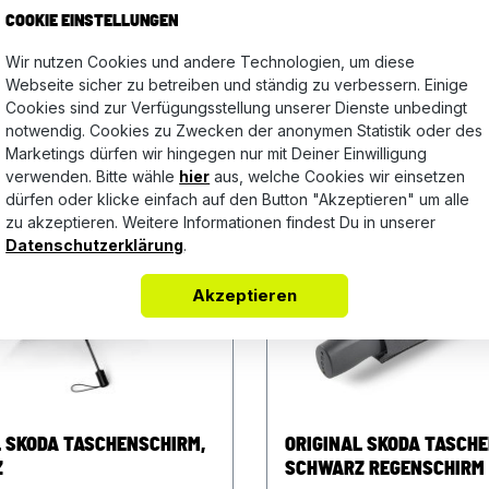
ersetzer eingraviertem SKODA
Metall mit gelasertem RAPID-
COOKIE EINSTELLUNGEN
 Fassungsvermögen 350 ml
Ringspreitzer sorgt für mühe
6,10 €*
Wir nutzen Cookies und andere Technologien, um diese
orzellan Pflegehinweise:
Einfädeln der Schlüssel.
Webseite sicher zu betreiben und ständig zu verbessern. Einige
inengeeignet (ohne
Cookies sind zur Verfügungsstellung unserer Dienste unbedingt
In den Warenkorb
In den Warenkor
rsetzer) Farbe: Tasse: weiß
notwendig. Cookies zu Zwecken der anonymen Statistik oder des
rsetzer: grün
Marketings dürfen wir hingegen nur mit Deiner Einwilligung
verwenden. Bitte wähle
hier
aus, welche Cookies wir einsetzen
dürfen oder klicke einfach auf den Button "Akzeptieren" um alle
zu akzeptieren. Weitere Informationen findest Du in unserer
Datenschutzerklärung
.
Akzeptieren
L SKODA TASCHENSCHIRM,
ORIGINAL SKODA TASCHE
Z
SCHWARZ REGENSCHIRM