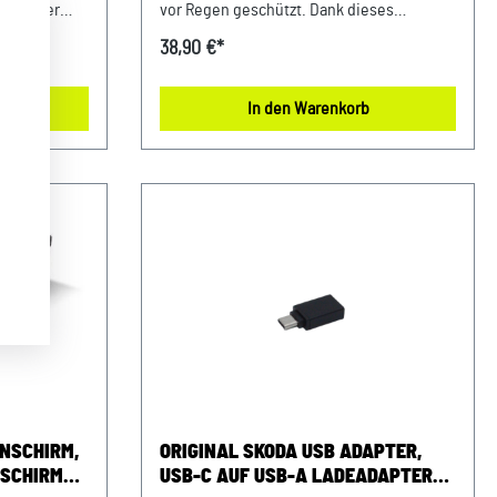
Logo. Der
vor Regen geschützt. Dank dieses
loses
stilvollen und zugleich praktischen
38,90 €*
Zubehörs können Sie lächeln, auch wenn
das Wetter gerade mal nicht mitspielt.
b
In den Warenkorb
Details: ergonomischer Kunststoffgriff
open&close System standfeste
Metallkonstruktion Durchmesser 90cm
Länge im zusammengeklappten Zustand
25cm Material: Kunststoff / Metall Farbe:
Schwarz
NSCHIRM,
ORIGINAL SKODA USB ADAPTER,
 SCHIRM
USB-C AUF USB-A LADEADAPTER