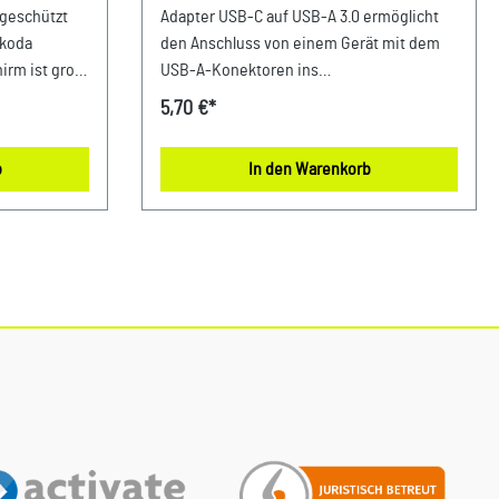
USB A C STECKER
 geschützt
Adapter USB-C auf USB-A 3.0 ermöglicht
Skoda
den Anschluss von einem Gerät mit dem
irm ist groß
USB-A-Konektoren ins
ungsvoll zu
Fahrzeugsinfotainment. Details: Eingang:
5,70 €*
teten
USB-A Female Stecker Ausgang: USB-C
as Ablagefach
Male Stecker nutzbar für
b
In den Warenkorb
Datenübertragung und Aufladung Material:
pter
Kunststoff / Metall Farbe: Schwarz
System
l:
hwarz