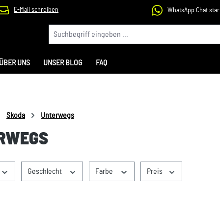
E-Mail schreiben
WhatsApp Chat star
ÜBER UNS
UNSER BLOG
FAQ
Skoda
Unterwegs
RWEGS
Geschlecht
Farbe
Preis