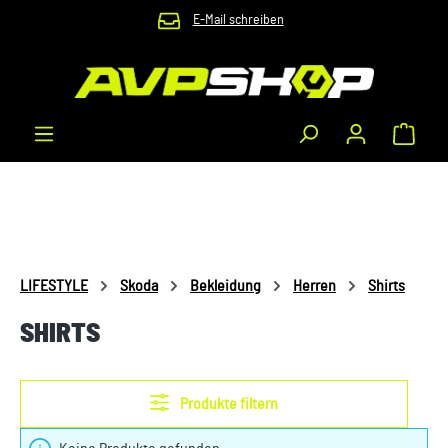
E-Mail schreiben
Zum Hauptinhalt springen
Waren
LIFESTYLE
Skoda
Bekleidung
Herren
Shirts
SHIRTS
Produkte filtern