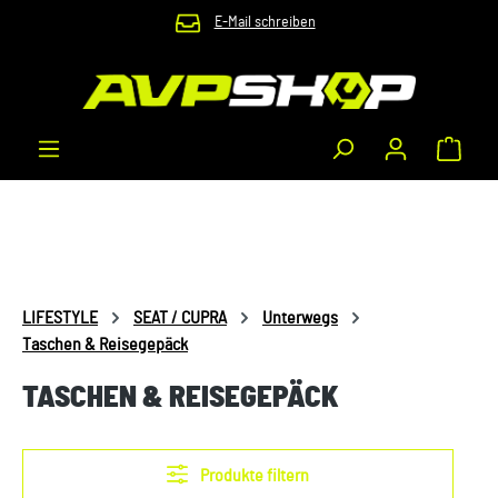
E-Mail schreiben
Zum Hauptinhalt springen
Waren
LIFESTYLE
SEAT / CUPRA
Unterwegs
Taschen & Reisegepäck
TASCHEN & REISEGEPÄCK
Produkte filtern