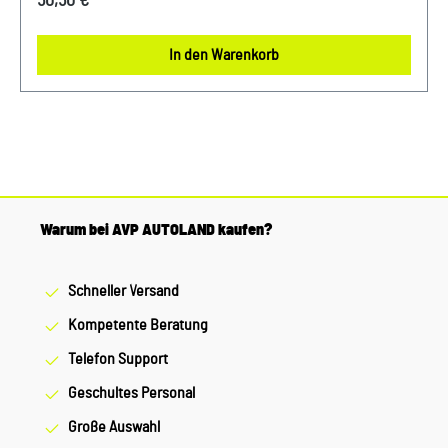
50,50 €*
Details: Rechteckige Form mit abgerundeten Ecken
Integrierte seitliche Klemme zum Befestigen des
In den Warenkorb
Schultergurts Geprägte Logos auf einer Seite für einen
edlen Look Über Metallhaken abnehmbarer Schultergurt
Material: - Obermaterial: 100 % Polyester mit Beschichtung
aus 100 % Polyurethan- Innenmaterial: 100 % Nylon-
Eigenschaften: wasserabweisend, langlebig und
strapazierfähig Pflegehinweise: - Nicht waschen- Nicht
trocknen Farbe: Grau
Warum bei AVP AUTOLAND kaufen?
Schneller Versand
Kompetente Beratung
Telefon Support
Geschultes Personal
Große Auswahl