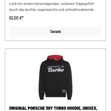
Look mit einem hervorragenden, sicheren Tragegefühl
durch das leichte, superweiche und schnelltrocknende
Material sowie den integrierten BH. Die Farbwelt schwarz
62,00 €*
spiegelt die Exklusivität wider: progressiv, stilvoll und
einzigartig. Die perfekte Fusion aus Stil, Empowerment und
Details
Nachhaltigkeit Abmessungen: 427 mm x 420 mm x 10 mm
Material:82% Nylon /18% Elastan Pflegehinweis: Keinen
Weichspüler verwenden. Nur Feinwaschmittel verwenden.
Mit ähnlichen Farben waschen. Im Wäschenetz waschen.
Design:Klassisches Porsche 2 in 1 Sport Top Damen,
schwarz Verkauf und Versand durch: AVP Sportwagen GmbH
Porsche Zentrum Niederbayern/Plattling Ferdinand-
Porsche-Straße 1 94447 Plattling USt-Ident.-Nr.:
DE812582425
ORIGINAL PORSCHE 50Y TURBO HOODIE, UNISEX,