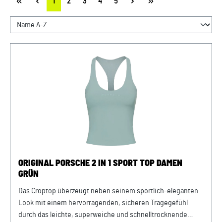
Seite
Seite
Seite
Seite
Seite
1
2
3
4
5
ORIGINAL PORSCHE 2 IN 1 SPORT TOP DAMEN
GRÜN
Das Croptop überzeugt neben seinem sportlich-eleganten
Look mit einem hervorragenden, sicheren Tragegefühl
durch das leichte, superweiche und schnelltrocknende