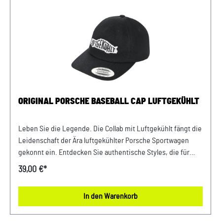
Straße 194447 PlattlingUSt-Ident.-Nr.: DE812582425
ORIGINAL PORSCHE BASEBALL CAP LUFTGEKÜHLT
Leben Sie die Legende. Die Collab mit Luftgekühlt fängt die
Leidenschaft der Ära luftgekühlter Porsche Sportwagen
gekonnt ein. Entdecken Sie authentische Styles, die für
echte Porsche Enthusiasten kreiert wurden – zum Beispiel
39,00 €*
die stylische 5-Panel-Cap mit perfekter Passform und
dezentem Automotive-Flair für jeden Tag. Details:
In den Warenkorb
Luftgekühlt-Patch vorn Verstellbarer Riemen hinten mit
Porsche Schriftzug auf der Schnalle Abmessungen: 220 mm