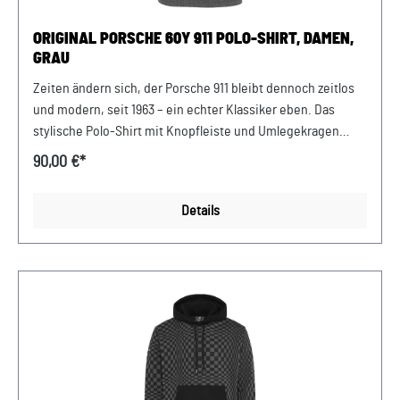
ORIGINAL PORSCHE 60Y 911 POLO-SHIRT, DAMEN,
GRAU
Zeiten ändern sich, der Porsche 911 bleibt dennoch zeitlos
und modern, seit 1963 – ein echter Klassiker eben. Das
stylische Polo-Shirt mit Knopfleiste und Umlegekragen
garantiert mit seiner taillierten Passform optimalen
90,00 €*
Tragekomfort. Der kleine 60Y 911 Logo Pin am Saum ergänzt
das schlichte Design des modernen Shirts. Details:
Details
Klassisch mit Knopfleiste und Umlegekragen Kleiner 60Y 911
Logo Pin am Saum Tailliertes Polo-Shirt für Damen
Abmessungen: 320 mm x 235 mm x 20 mm Material- und
Pflegehinweise: 60% Baumwolle, 40%
TencelMaschinenwäsche 30°C, von links waschen und
bügeln. Farbe: Dunkelgrau Verkauf und Versand durch: AVP
Sportwagen GmbHPorsche Zentrum
NiederbayernFerdinand-Porsche-Straße 194447
PlattlingUSt-Ident.-Nr.: DE812582425