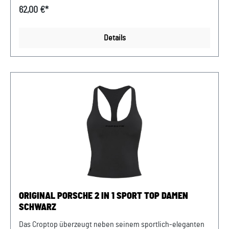
Material sowie den integrierten BH. Die Farbwelt grün
62,00 €*
spiegelt die Exklusivität wider: progressiv, stilvoll und
einzigartig. Die perfekte Fusion aus Stil, Empowerment und
Details
Nachhaltigkeit Abmessungen: 427 mm x 420 mm x 10 mm
Material:82% Nylon /18% Elastan Pflegehinweis: Keinen
Weichspüler verwenden. Nur Feinwaschmittel verwenden.
Mit ähnlichen Farben waschen. Im Wäschenetz waschen.
Design:Klassisches Porsche 2 in 1 Sport Top Damen, grün
Verkauf und Versand durch: AVP Sportwagen GmbH Porsche
Zentrum Niederbayern/Plattling Ferdinand-Porsche-Straße
1 94447 Plattling USt-Ident.-Nr.: DE812582425
ORIGINAL PORSCHE 2 IN 1 SPORT TOP DAMEN
SCHWARZ
Das Croptop überzeugt neben seinem sportlich-eleganten