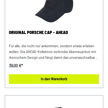
ORIGINAL PORSCHE CAP - AHEAD
Für alle, die nicht nur ankommen, sondern etwas erleben
wollen: Die AHEAD-Kollektion verbindet Abenteuerlust mit
ikonischem Design und fängt damit das unverwechselbare
Feeling eines Roadtrips ein. Die AHEAD Cap wurde speziell
39,00 €*
für Entdecker entwickelt, die Wert auf Komfort, aber auch
Schutz legen. Details: Dezentes Porsche AHEAD Badge auf
In den Warenkorb
der Vorderseite Mit AHEAD-Sticker-Etikett Dad's Cap mit 6-
Panel-Form Abmessungen: 250 mm x 200 mm x 110 mm
Material: 100% Baumwollle Pflegehinweise: Handwäsche,
nicht im Trockner trocknen Farbe: Dunkelblau Verkauf und
Versand durch: AVP Sportwagen GmbH Porsche Zentrum