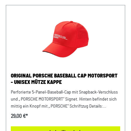
x 180 mm x 110 mm Material- und Pflegehinweise: 100%
BaumwolleHandwäsche, nicht im Trockner trocknen. Farbe:
Schwarz Verkauf und Versand durch: AVP Sportwagen
GmbHPorsche Zentrum NiederbayernFerdinand-Porsche-
Straße 194447 PlattlingUSt-Ident.-Nr.: DE812582425.
ORIGINAL PORSCHE BASEBALL CAP MOTORSPORT
- UNISEX MÜTZE KAPPE
Perforierte 5-Panel-Baseball-Cap mit Snapback-Verschluss
und „ PORSCHE MOTORSPORT“ Signet. Hinten befindet sich
mittig ein Knopf mit „ PORSCHE“ Schriftzug Details:
Hochwertiges Porsche Cap Aus 100% Polyster
29,00 €*
Abmessungen: 360 mm x 330 mm x 100 mm Material- und
Pflegehinweise: 100 % PolyesterHandwäsche, nicht im