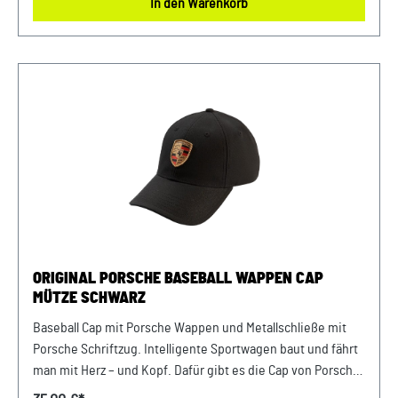
In den Warenkorb
Trockner trocknen. Farbe: Rot Verkauf und Versand durch:
AVP Sportwagen GmbHPorsche Zentrum
NiederbayernFerdinand-Porsche-Straße 194447
PlattlingUSt-Ident.-Nr.: DE812582425
ORIGINAL PORSCHE BASEBALL WAPPEN CAP
MÜTZE SCHWARZ
Baseball Cap mit Porsche Wappen und Metallschließe mit
Porsche Schriftzug. Intelligente Sportwagen baut und fährt
man mit Herz – und Kopf. Dafür gibt es die Cap von Porsche
mit aufgenähtem Wappen. Damit sind Sie für jedes Wetter