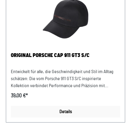
Niederbayern/Plattling Ferdinand-Porsche-Straße 1 94447
Plattling USt-Ident.-Nr.: DE812582425
ORIGINAL PORSCHE CAP 911 GT3 S/C
Entwickelt für alle, die Geschwindigkeit und Stil im Alltag
schätzen: Die vom Porsche 911 GT3 S/C inspirierte
Kollektion verbindet Performance und Präzision mit
Motorsport-DNA. Die technisch-elegante 5-Panel-Cap
39,00 €*
verkörpert diesen Anspruch mit ihrem raffinierten Design
und hohem Tragekomfort. Details: Dreidimensionaler Print
Details
in Guardsred vorn Mesh-Gewebe in Guardsred unter dem
Schirm Gebrandete Schnalle hinten Abmessungen: 210 mm
x 180 mm x 120 mm Material- und Pflegehinweise: 100%