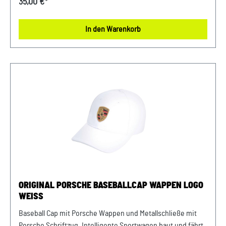
35,00 €*
gewappnet. Details: Porsche Wappen auf der Vorderseite
Metallschließe mit Porsche Schriftzug Made in Germany Aus
In den Warenkorb
100% Baumwolle Abmessungen: 220 mm x 320 mm x 120
mm Material- und Pflegehinweise: 100%
BaumwolleHandwäsche, nicht im Trockner trocknen Farbe:
schwarz Verkauf und Versand durch: AVP Sportwagen
GmbHPorsche Zentrum NiederbayernFerdinand-Porsche-
Straße 194447 PlattlingUSt-Ident.-Nr.: DE812582425
ORIGINAL PORSCHE BASEBALLCAP WAPPEN LOGO
WEISS
Baseball Cap mit Porsche Wappen und Metallschließe mit
Porsche Schriftzug. Intelligente Sportwagen baut und fährt