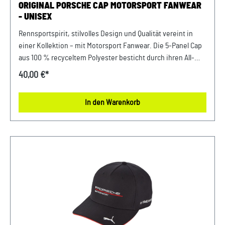
ORIGINAL PORSCHE CAP MOTORSPORT FANWEAR
- UNISEX
Rennsportspirit, stilvolles Design und Qualität vereint in
einer Kollektion – mit Motorsport Fanwear. Die 5-Panel Cap
aus 100 % recyceltem Polyester besticht durch ihren All-
over-Print inspiriert von der Tarnfolierung des 911 GT3 R und
40,00 €*
mit begeisternden Porsche-Sprüchen. Der hintere Teil aus
Netzstoff sorgt für erfrischende Belüftung, damit alle
In den Warenkorb
Motorsport-Fans einen kühlen Kopf bewahren. Der
Verschluss mit Porsche-Prägung und das kleine aufgenähte
Porsche Motorsport-Label vorne unterstreichen das
exklusive Design der Cap Details: Sportliche 5-Panel Cap aus
100 % recyceltem Polyester All-over-Print inspiriert von der
Tarnfolierung des 911 GT3 R Bedruckt mit Porsche-Sprüchen
Hinten Netzstoff Verschluss mit Porsche-Prägung Kleines
aufgenähtes Porsche Motorport-Label vorne Abmessungen:
210 mm x 185 mm x 120 mm Material- und Pflegehinweise:
100% PolyesterHandwäsche, nicht im Trockner trocknen,