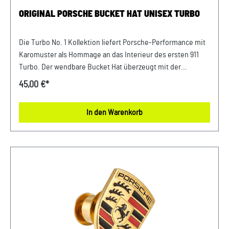
ORIGINAL PORSCHE BUCKET HAT UNISEX TURBO
Die Turbo No. 1 Kollektion liefert Porsche-Performance mit
Karomuster als Hommage an das Interieur des ersten 911
Turbo. Der wendbare Bucket Hat überzeugt mit der
Porsche/Turbo-Stickerei in leichter 3D-Optik auf der einen
45,00 €*
Seite. Auf der anderen glänzt er mit dem ikonischen
Karomuster und dem Einsatz mit aufgedrucktem Porsche-
In den Warenkorb
Schriftzug in 3D. Abmessungen: 200 mm x 320 mm x 30 mm
Material:Obermaterial Seite 1: 100% Polyester, Obermaterial
Seite2: 100% Baumwolle, gewebt
Pflegehinweis: Handwäsche. Nicht bleichen, Nicht im
Trockner trocknen. Nicht bügeln. Design:Klassischer
Porsche Bucket Hat Turbo, mehrfarbig Verkauf und Versand
durch: AVP Sportwagen GmbH Porsche Zentrum
Niederbayern/Plattling Ferdinand-Porsche-Straße 1 94447
Plattling USt-Ident.-Nr.: DE812582425.