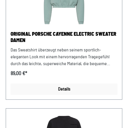
ORIGINAL PORSCHE CAYENNE ELECTRIC SWEATER
DAMEN
Das Sweatshirt überzeugt neben seinem sportlich-
eleganten Look mit einem hervorragenden Tragegefühl
durch das leichte, superweiche Material, die bequeme
Passform und gut sitzende Bündchen. Abmessungen: 550
89,00 €*
mm x 625 mm x 10 mm Material:65% Polyester recycelt/16%
Lyocell/13% Polyester/6% Elastan Pflegehinweis: Keinen
Details
Weichspüler verwenden. Nur Feinwaschmittel verwenden.
Mit ähnlichen Farben waschen. Im Wäschenetz waschen.
Design:Klassischer Porsche Cayenne Electric Sweater
Damen, grün Verkauf und Versand durch: AVP Sportwagen
GmbH Porsche Zentrum Niederbayern/Plattling Ferdinand-
Porsche-Straße 1 94447 Plattling USt-Ident.-Nr.: