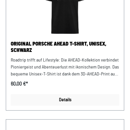
ORIGINAL PORSCHE AHEAD T-SHIRT, UNISEX,
SCHWARZ
Roadtrip trifft auf Lifestyle: Die AHEAD-Kollektion verbindet
Pioniergeist und Abenteuerlust mit ikonischem Design. Das
bequeme Unisex-T-Shirt ist dank dem 3D-AHEAD-Print auf
der Vorderseite mit Lamellen-Muster ein wahrer
60,00 €*
Eyecatcher. Details: 3D-AHEAD-Print mit Lamellen-Muster
auf der Vorderseite Bequemes Unisex-T-Shirt
Details
Abmessungen: 330 mm x 260 mm x 10 mm Material- und
Pflegehinweise: 100% BaumwollleMaschinenwäsche 30°C
pflegeleicht, nicht im Trockner trocknen, warm bügeln.
Farbe: Schwarz Verkauf und Versand durch: AVP Sportwagen
GmbHPorsche Zentrum NiederbayernFerdinand-Porsche-