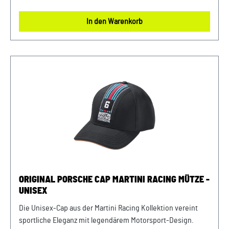
für jede Entdeckungsreise. Das Schild aus Kord verleiht der
Cap eine angenehme Haptik, während das Vorderteil durch
In den Warenkorb
3D-AHEAD-Print eine markante Optik erhält. Ein
verstellbares Verschlussband mit passender Schnalle sorgt
für eine perfekte Passform und optimalen Tragekomfort.
Der eingestickte Porsche Schriftzug auf der Rückseite
rundet das Design ab und betont die Exklusivität der Cap.
Details: Exklusive Unisex-Cap mit Kordschild Vorderteil mit
3D-AHEAD-Print Verstellbares Verschlussband Eingestickter
Porsche Schriftzug auf der Rückseite Abmessungen: 270
mm x 180 mm x 120 mm Material- und Pflegehinweise: 100%
BaumwolleHandwäsche, nicht im Trockner trocknen, nicht
bügeln. Farbe: Braun Verkauf und Versand durch: AVP
Sportwagen GmbHPorsche Zentrum
NiederbayernFerdinand-Porsche-Straße 194447
ORIGINAL PORSCHE CAP MARTINI RACING MÜTZE -
PlattlingUSt-Ident.-Nr.: DE812582425
UNISEX
Die Unisex-Cap aus der Martini Racing Kollektion vereint
sportliche Eleganz mit legendärem Motorsport-Design.