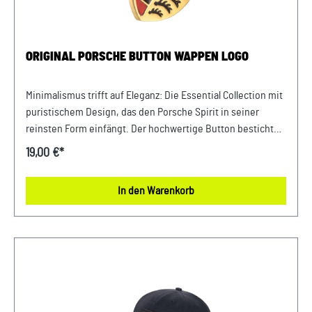
ORIGINAL PORSCHE BUTTON WAPPEN LOGO
Minimalismus trifft auf Eleganz: Die Essential Collection mit
puristischem Design, das den Porsche Spirit in seiner
reinsten Form einfängt. Der hochwertige Button besticht
dank dem Porsche Wappen durch seinen klassischen Look.
19,00 €*
Details: Hochwertiger Button mit Porsche Wappen
Abmessungen: 13 mm x 10 mm x 10 mm Material- und
In den Warenkorb
Pflegehinweise: MetallZum Reinigen mit einem feuchten
Microfasertuch abwischen Farbe: Gold Verkauf und Versand
durch: AVP Sportwagen GmbH Porsche Zentrum
Niederbayern Ferdinand-Porsche-Straße 1 94447 Plattling
USt-Ident.-Nr.: DE812582425