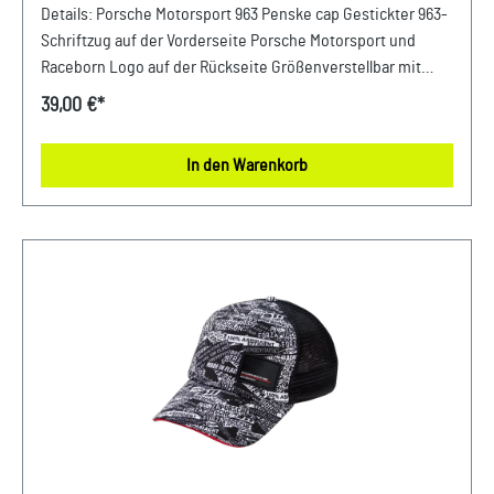
Details: Porsche Motorsport 963 Penske cap Gestickter 963-
Schriftzug auf der Vorderseite Porsche Motorsport und
Raceborn Logo auf der Rückseite Größenverstellbar mit
Druckknöpfen Grauer Einsatz auf der Rückseite akzentuiert
39,00 €*
den sportlichen Look Material: 100% Baumwolle Farbe:
Schwarz Verkauf und Versand durch: AVP Sportwagen GmbH
In den Warenkorb
Porsche Zentrum Niederbayern/Plattling Ferdinand-
Porsche-Straße 1 94447 Plattling USt-Ident.-Nr.:
DE812582425