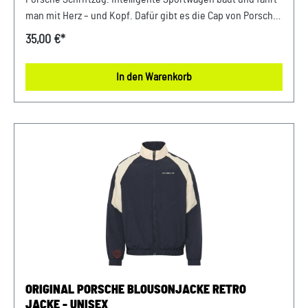
man mit Herz – und Kopf. Dafür gibt es die Cap von Porsche
mit aufgenähtem Wappen. Damit sind Sie für jedes Wetter
35,00 €*
gewappnet. Details: Porsche Wappen auf der Vorderseite
Metallschließe mit Porsche Schriftzug Made in Germany Aus
In den Warenkorb
100% Baumwolle Abmessungen: 220 mm x 320 mm x 120
mm Material- und Pflegehinweise: 100%
BaumwolleHandwäsche, nicht im Trockner trocknen Farbe:
weiß Verkauf und Versand durch: AVP Sportwagen
GmbHPorsche Zentrum NiederbayernFerdinand-Porsche-
Straße 194447 PlattlingUSt-Ident.-Nr.: DE812582425
ORIGINAL PORSCHE BLOUSONJACKE RETRO
JACKE - UNISEX