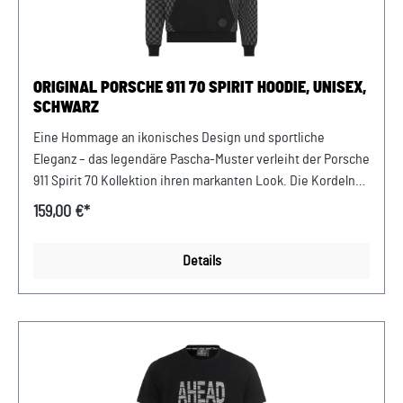
ORIGINAL PORSCHE 911 70 SPIRIT HOODIE, UNISEX,
SCHWARZ
Eine Hommage an ikonisches Design und sportliche
Eleganz – das legendäre Pascha-Muster verleiht der Porsche
911 Spirit 70 Kollektion ihren markanten Look. Die Kordeln
mit Logo-Details unterstreichen den sportlich-eleganten
159,00 €*
Look. Abgerundet wird das Design von Rippbündchen an
den Ärmeln. Abmessungen: 600 mm x 400 mm x 30 mm
Details
Material:80% Baumwolle/20% Polyester
Pflegehinweis: Maschinenwäsche 30°C pflegeleicht
Design:Klassischer Porsche 911 70 Spirit Hoodie, Unisex,
schwarz Verkauf und Versand durch: AVP Sportwagen GmbH
Porsche Zentrum Niederbayern/Plattling Ferdinand-
Porsche-Straße 1 94447 Plattling USt-Ident.-Nr.:
DE812582425