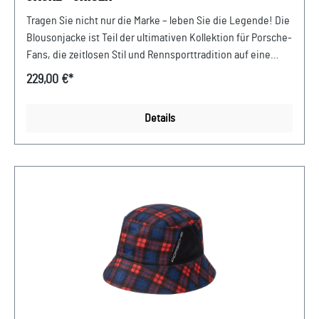
Tragen Sie nicht nur die Marke – leben Sie die Legende! Die
Blousonjacke ist Teil der ultimativen Kollektion für Porsche-
Fans, die zeitlosen Stil und Rennsporttradition auf eine
einzigartige Art und Weise vereint. Unverkennbarer 90er-
229,00 €*
Style und ein typisch moderner Twist machen sie zu einem
absoluten Must-have. Details: Überschnittene Schultern
Details
Raglanärmel Frontreißverschluss Stehkragen Zwei
Eingriffstaschen vorn Webbadge in Anlehnung an eine
Werbeanzeige der 90er im kontrastfarbenen Innenfutter
Innentasche mit Reißverschluss Porsche Schriftzug auf der
Brust, gestepptes Porsche Wappen hinten unterhalb des
Kragens Abmessungen: 450 mm x 340 mm x 30 mm
Material- und Pflegehinweise: 100 %
NylonMaschinenwäsche 30°C pflegeleicht, nicht im
Trockner trocknen, nicht bügeln. Farbe: Dunkelblau Verkauf
und Versand durch: AVP Sportwagen GmbHPorsche Zentrum
NiederbayernFerdinand-Porsche-Straße 194447
PlattlingUSt-Ident.-Nr.: DE812582425