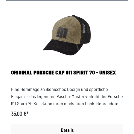
PolyesterNicht waschen, nicht im Trockner trocknen, nicht
bügeln. Farbe: Schwarz Verkauf und Versand durch: AVP
Sportwagen GmbHPorsche Zentrum
NiederbayernFerdinand-Porsche-Straße 194447
PlattlingUSt-Ident.-Nr.: DE812582425
ORIGINAL PORSCHE CAP 911 SPIRIT 70 - UNISEX
Eine Hommage an ikonisches Design und sportliche
Eleganz – das legendäre Pascha-Muster verleiht der Porsche
911 Spirit 70 Kollektion ihren markanten Look. Gebrandete
Details wie die Schnalle und das Schild mit gewebtem
35,00 €*
Porsche Logo setzen besondere Akzente. Ein
atmungsaktiver Netzstoff auf der Rückseite sorgt für
Details
optimalen Tragekomfort. Details: Stylische 5-Panel-Cap aus