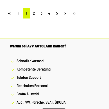
Hoodie, Unsiex, beige Verkauf und Versand durch: AVP
Sportwagen GmbH Porsche Zentrum Niederbayern/Plattling
Ferdinand-Porsche-Straße 1 94447 Plattling USt-Ident.-Nr.:
Seite
Seite
Seite
Seite
Seite
1
2
3
4
5
DE812582425
Warum bei AVP AUTOLAND kaufen?
Schneller Versand
Kompetente Beratung
Telefon Support
Geschultes Personal
Große Auswahl
Audi, VW, Porsche, SEAT, ŠKODA