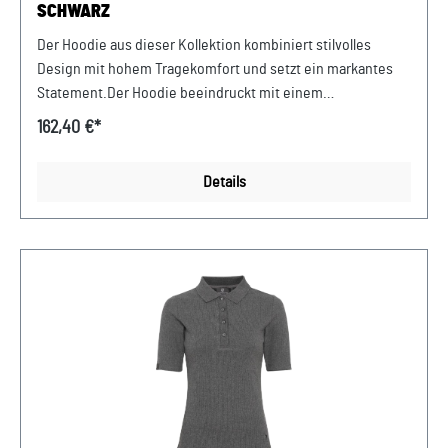
SCHWARZ
Der Hoodie aus dieser Kollektion kombiniert stilvolles
Design mit hohem Tragekomfort und setzt ein markantes
Statement.Der Hoodie beeindruckt mit einem
kontrastierenden roten Futter und einem markanten
162,40 €*
Porsche Turbo Print auf der Brust, der sofort ins Auge fällt.
Ein Highlight ist der Turbo 911 Fahrzeugprint mit Schriftzug
Details
auf dem Rücken, der ein kraftvolles Statement setzt.
Abmessungen: 359 mm x 435 mm x 50 mm Material:50%
Baumwolle/50% Polyester
Pflegehinweis: Maschinenwäsche 30°C. Mit ähnlichen
Farben waschen. Von links waschen und bügeln. Nicht
wringen. Design:Klassischer Porsche 50Y Turbo Hoodie,
Unisex, schwarz Verkauf und Versand durch: AVP
Sportwagen GmbH Porsche Zentrum Niederbayern/Plattling
Ferdinand-Porsche-Straße 1 94447 Plattling USt-Ident.-Nr.:
DE812582425