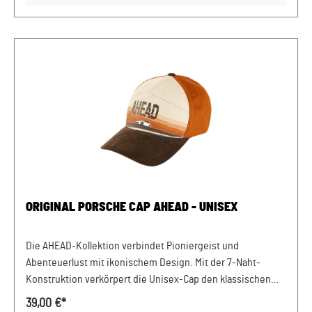
weichem Frottee-Material Unisex 911 Print auf der Front
Atmungsaktiver Netzstoff auf der Rückseite Abmessungen:
270 mm x 180 mm x 120 mm Material- und Pflegehinweise:
100% PolyesterHandwäsche, nicht im Trockner trocknen,
nicht bügeln. Farbe: Olivgrün Verkauf und Versand durch:
AVP Sportwagen GmbHPorsche Zentrum
NiederbayernFerdinand-Porsche-Straße 194447
PlattlingUSt-Ident.-Nr.: DE812582425
ORIGINAL PORSCHE CAP AHEAD - UNISEX
Die AHEAD-Kollektion verbindet Pioniergeist und
Abenteuerlust mit ikonischem Design. Mit der 7-Naht-
Konstruktion verkörpert die Unisex-Cap den klassischen
Outdoor-Look und macht sie damit zum perfekten Begleiter
39,00 €*