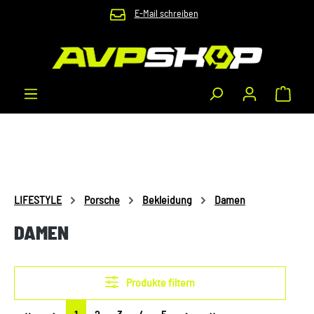
E-Mail schreiben
Zum Hauptinhalt springen
Waren
LIFESTYLE
Porsche
Bekleidung
Damen
DAMEN
Produkte filtern