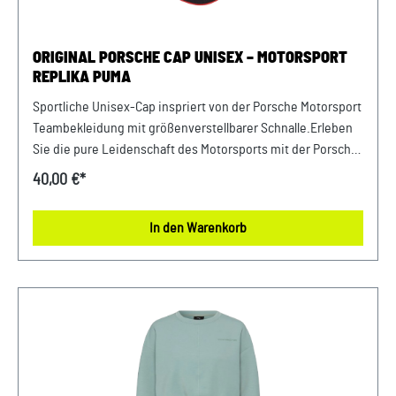
nicht bügeln. Farbe: Schwarz-weiß Verkauf und Versand
durch: AVP Sportwagen GmbHPorsche Zentrum
NiederbayernFerdinand-Porsche-Straße 194447
ORIGINAL PORSCHE CAP UNISEX – MOTORSPORT
PlattlingUSt-Ident.-Nr.: DE812582425
REPLIKA PUMA
Sportliche Unisex-Cap inspriert von der Porsche Motorsport
Teambekleidung mit größenverstellbarer Schnalle.Erleben
Sie die pure Leidenschaft des Motorsports mit der Porsche
Motorsport Replica Kollektion und spüren Sie den
40,00 €*
Motorsport-Teamspirit. Details: Porsche Cap in Schwarz.
Aus 100% Polyster Weitenregulierende und gebrandete
In den Warenkorb
Schnalle Made in Germany Logo- und Sponsorenaufdruck
auf Vorder- und Rückseite Abmessungen: 320 mm x 360 mm
x 80 mm Material- und Pflegehinweise: 100%
PolyesterHandwäsche, nicht im Trockner trocknen Farbe:
schwarz Verkauf und Versand durch: AVP Sportwagen
GmbHPorsche Zentrum NiederbayernFerdinand-Porsche-
Straße 194447 PlattlingUSt-Ident.-Nr.: DE812582425