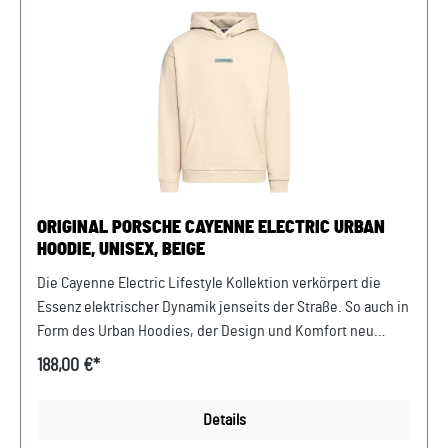
Sportwagen GmbH Porsche Zentrum Niederbayern/Plattling
Ferdinand-Porsche-Straße 1 94447 Plattling USt-Ident.-Nr.:
DE812582425
ORIGINAL PORSCHE CAYENNE ELECTRIC URBAN
HOODIE, UNISEX, BEIGE
Die Cayenne Electric Lifestyle Kollektion verkörpert die
Essenz elektrischer Dynamik jenseits der Straße. So auch in
Form des Urban Hoodies, der Design und Komfort neu
definiert – wie das Fahrzeug selbst. Abmessungen: 359 mm
188,00 €*
x 435 mm x 50 mm Material:100% Baumwolle
Pflegehinweis: Maschinenwäsche 30°C. Mit ähnlichen
Details
Farben waschen. Design:Porsche Cayenne Electric Urban