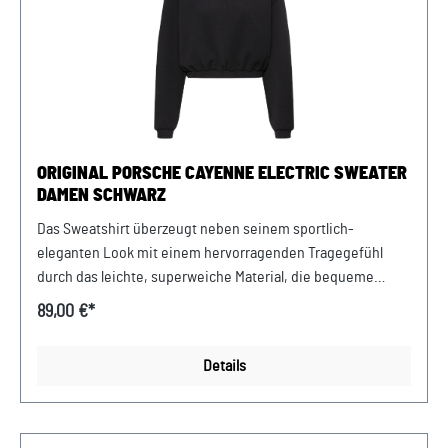
DE812582425
ORIGINAL PORSCHE CAYENNE ELECTRIC SWEATER
DAMEN SCHWARZ
Das Sweatshirt überzeugt neben seinem sportlich-
eleganten Look mit einem hervorragenden Tragegefühl
durch das leichte, superweiche Material, die bequeme
Passform und gut sitzende Bündchen. Abmessungen: 550
89,00 €*
mm x 625 mm x 10 mm Material:65% Polyester recycelt/16%
Lyocell/13% Polyester/6% Elastan Pflegehinweis: Keinen
Details
Weichspüler verwenden. Nur Feinwaschmittel verwenden.
Mit ähnlichen Farben waschen. Im Wäschenetz waschen.
Design:Klassischer Porsche Cayenne Electric Sweater
Damen, schwarz Verkauf und Versand durch: AVP