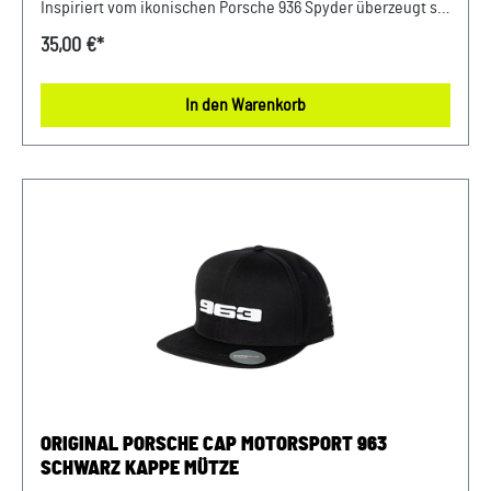
Inspiriert vom ikonischen Porsche 936 Spyder überzeugt sie
mit der Martini Racing-Stickerei auf der Vorderseite sowie
35,00 €*
edlen Details in Cognac an der Schildunterseite und im
Inneren. Der „936 Spyder“-Schriftzug als schwarze Stickerei
In den Warenkorb
auf der Unterseite des Schilds und farblich abgestimmte
Bias Tapes unterstreichen den sportlichen Look. Details:
Unisex-Cap mit Martini Racing-Stickerei „936 Spyder“-
Stickerei auf Schildunterseite Farblich abgestimmte Bias
Tapes Umstickte Luftlöcher in Schwarz Verstellbare
Porsche-gebrandete Metallschließe Abmessungen: 270 mm
x 180 mm x 120 mm Material- und Pflegehinweise: 100%
PolyesterHandwäsche, nicht im Trockner trocknen, nicht
bügeln. Farbe: Schwarz Verkauf und Versand durch: AVP
Sportwagen GmbHPorsche Zentrum
NiederbayernFerdinand-Porsche-Straße 194447
PlattlingUSt-Ident.-Nr.: DE812582425
ORIGINAL PORSCHE CAP MOTORSPORT 963
SCHWARZ KAPPE MÜTZE