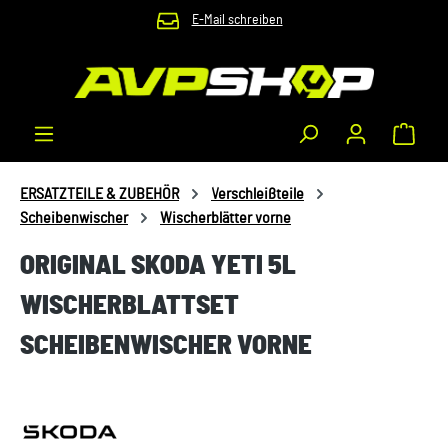
E-Mail schreiben
Zum Hauptinhalt springen
Waren
ERSATZTEILE & ZUBEHÖR
Verschleißteile
Scheibenwischer
Wischerblätter vorne
ORIGINAL SKODA YETI 5L
WISCHERBLATTSET
SCHEIBENWISCHER VORNE