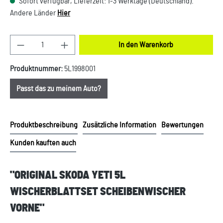
Sofort verfügbar, Lieferzeit: 1-3 Werktage (Deutschland).
Andere Länder
Hier
Produkt Anzahl: Gib den gewünschten Wert ein oder
In den Warenkorb
Produktnummer:
5L1998001
Passt das zu meinem Auto?
Produktbeschreibung
Zusätzliche Information
Bewertungen
Kunden kauften auch
"ORIGINAL SKODA YETI 5L
WISCHERBLATTSET SCHEIBENWISCHER
VORNE"