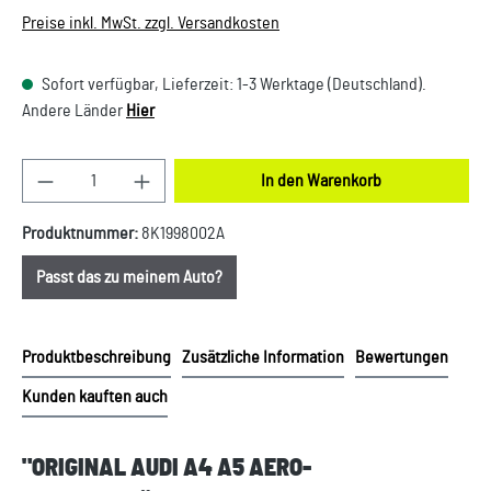
Preise inkl. MwSt. zzgl. Versandkosten
Sofort verfügbar, Lieferzeit: 1-3 Werktage (Deutschland).
Andere Länder
Hier
Produkt Anzahl: Gib den gewünschten Wert ein oder
In den Warenkorb
Produktnummer:
8K1998002A
Passt das zu meinem Auto?
Produktbeschreibung
Zusätzliche Information
Bewertungen
Kunden kauften auch
"ORIGINAL AUDI A4 A5 AERO-