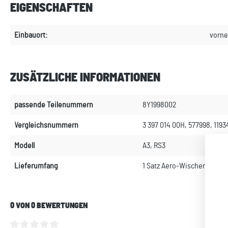
EIGENSCHAFTEN
Einbauort:
vorne
ZUSÄTZLICHE INFORMATIONEN
passende Teilenummern
8Y1998002
Vergleichsnummern
3 397 014 00H, 577998, 119
Modell
A3, RS3
Lieferumfang
1 Satz Aero-Wischerblätter
0 VON 0 BEWERTUNGEN