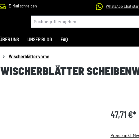
E-Mail schreiben
WhatsApp Chat star
ÜBER UNS
UNSER BLOG
FAQ
Wischerblätter vorne
O-WISCHERBLÄTTER SCHEIBEN
47,71 €*
Preise inkl. M