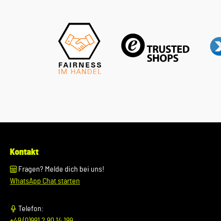
uns vor Ihrer Bestellung oder in der Kaufabwicklung die 17-
stellige Fahrgestellnummer(Bsp. VW: WVWZZZ... Audi:
WAUZZZ...) Ihres Fahrzeugs mitzuteilen. Wir prüfen vorab, ob
der gewünschte Artikel zum Fahrzeug passt.
Kontakt
Fragen? Melde dich bei uns!
WhatsApp Chat starten
Telefon:
+49 (0)991 2 90 14 199