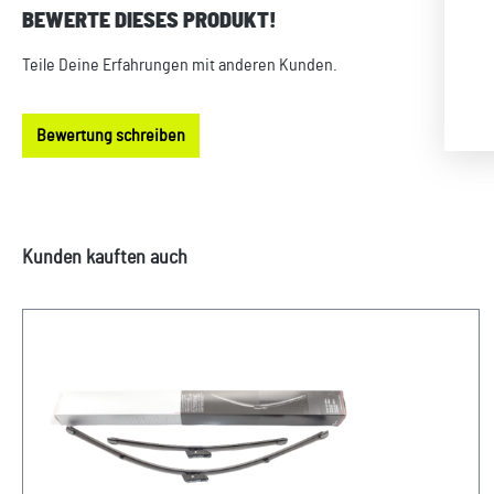
BEWERTE DIESES PRODUKT!
Durchschnittliche Bewertung von 0 von 5 Sternen
Teile Deine Erfahrungen mit anderen Kunden.
Bewertung schreiben
Produktgalerie überspringen
Kunden kauften auch