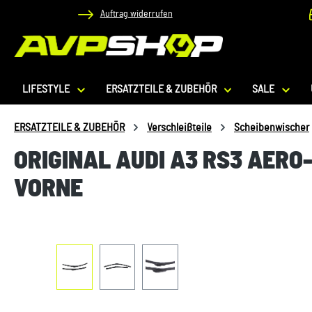
Auftrag widerrufen
 Hauptinhalt springen
Zur Suche springen
Zur Hauptnavigation springen
LIFESTYLE
ERSATZTEILE & ZUBEHÖR
SALE
ERSATZTEILE & ZUBEHÖR
Verschleißteile
Scheibenwischer
ORIGINAL AUDI A3 RS3 AER
VORNE
Bildergalerie überspringen