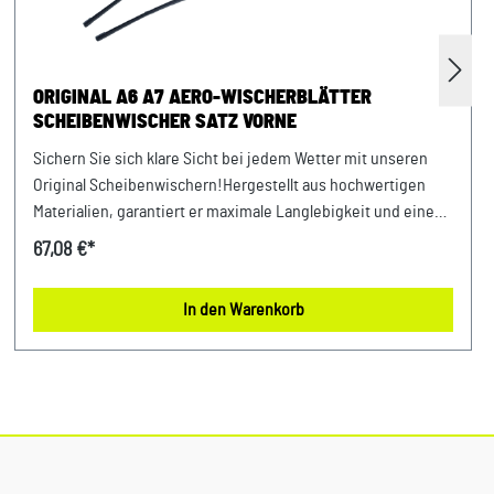
ORIGINAL A6 A7 AERO-WISCHERBLÄTTER
SCHEIBENWISCHER SATZ VORNE
Sichern Sie sich klare Sicht bei jedem Wetter mit unseren
Original Scheibenwischern!Hergestellt aus hochwertigen
Materialien, garantiert er maximale Langlebigkeit und eine
zuverlässige Wischleistung. Dank seiner exakten Passform
67,08 €*
ist eine einfache Montage gewährleistet, während seine
effektive Reinigungstechnologie für kristallklare Scheiben
In den Warenkorb
sorgt. Verlassen Sie sich auf gewohnte Originalteile Qualität
und Performance. Produktinfos: 100% passgenau, da
Original ErsatzteileAeortwin Technologie, sehr langlebig,
beste Wischergebnisse Verwendung: passend bei Audi A6 /
A7 ab Bj. 2019 mit integrierten Scheibenwaschdüsen
passende Teilenummer: 4K1998002A / 4K1998002C Unser
Service für Sie: Um Fehlkäufe zu vermeiden, bieten wir Ihnen