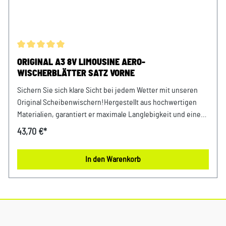
Durchschnittliche Bewertung von 5 von 5 Sternen
ORIGINAL A3 8V LIMOUSINE AERO-
WISCHERBLÄTTER SATZ VORNE
Sichern Sie sich klare Sicht bei jedem Wetter mit unseren
Original Scheibenwischern!Hergestellt aus hochwertigen
Materialien, garantiert er maximale Langlebigkeit und eine
zuverlässige Wischleistung. Dank seiner exakten Passform
43,70 €*
ist eine einfache Montage gewährleistet, während seine
effektive Reinigungstechnologie für kristallklare Scheiben
In den Warenkorb
sorgt. Verlassen Sie sich auf gewohnte Originalteile Qualität
und Performance. Produktinfos: 100% passgenau, da
Original ErsatzteileAbmessungen: Fahrerseite 660mm,
Beifahrerseite 482mm Verwendung: passend bei Audi A3 8V
Limousine Bj. 2013 - 2021 Unser Service für Sie: Um
Fehlkäufe zu vermeiden, bieten wir Ihnen die Möglichkeit,