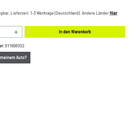
gbar, Lieferzeit: 1-3 Werktage (Deutschland). Andere Länder
Hier
nzahl: Gib den gewünschten Wert ein oder benut
In den Warenkorb
er:
8Y1998002
u meinem Auto?