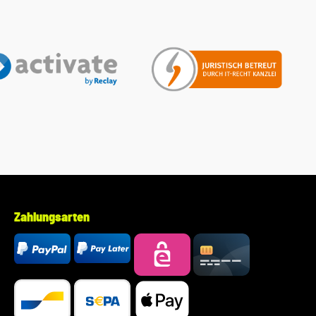
die Möglichkeit, uns vor Ihrer Bestellung oder in der
Kaufabwicklung die 17-stellige Fahrgestellnummer (Bsp. VW:
WVWZZZ... Audi: WAUZZZ...) Ihres Fahrzeugs mitzuteilen.
Wir prüfen vorab, ob der gewünschte Artikel zum Fahrzeug
passt.
Zahlungsarten