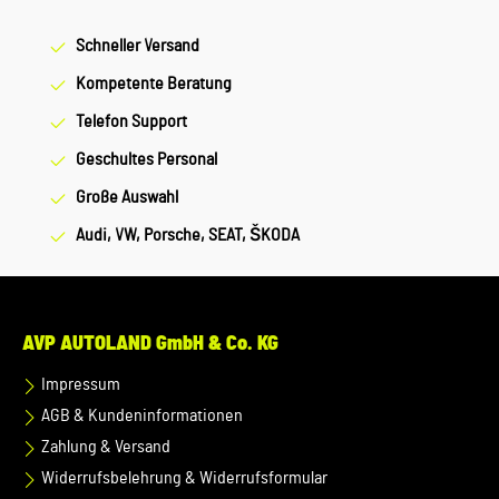
Bestellung oder in der Kaufabwicklung die 17-stellige
Fahrgestellnummer(Bsp. VW: WVWZZZ... Audi: WAUZZZ...)
Schneller Versand
Ihres Fahrzeugs mitzuteilen. Wir prüfen vorab, ob der
Kompetente Beratung
gewünschte Artikel zum Fahrzeug passt.
Telefon Support
Geschultes Personal
Große Auswahl
Audi, VW, Porsche, SEAT, ŠKODA
AVP AUTOLAND GmbH & Co. KG
Impressum
AGB & Kundeninformationen
Zahlung & Versand
Widerrufsbelehrung & Widerrufsformular