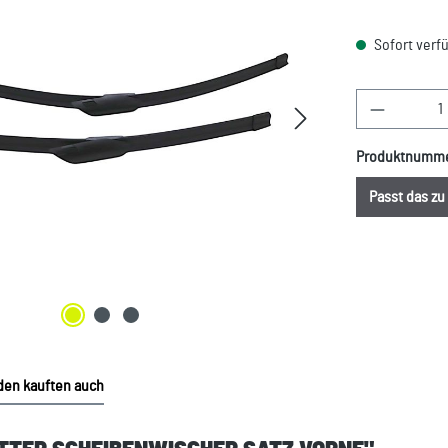
Sofort verfü
Produkt A
Produktnumm
Passt das z
en kauften auch