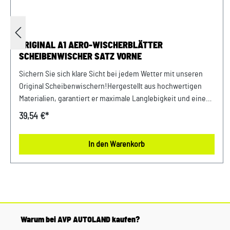
ORIGINAL A1 AERO-WISCHERBLÄTTER
SCHEIBENWISCHER SATZ VORNE
Sichern Sie sich klare Sicht bei jedem Wetter mit unseren
Original Scheibenwischern!Hergestellt aus hochwertigen
Materialien, garantiert er maximale Langlebigkeit und eine
zuverlässige Wischleistung. Dank seiner exakten Passform
39,54 €*
ist eine einfache Montage gewährleistet, während seine
effektive Reinigungstechnologie für kristallklare Scheiben
In den Warenkorb
sorgt. Verlassen Sie sich auf gewohnte Originalteile Qualität
und Performance. Produktinfos: 100% passgenau, da
Original ErsatzteileAeortwin Technologie, sehr langlebig,
beste WischergebnisseAbmessungen: Fahrerseite 609mm,
Beifahrerseite 389mm Verwendung: passend bei Audi A1 8X
Bj. 2011 - 2018 Unser Service für Sie: Um Fehlkäufe zu
Warum bei AVP AUTOLAND kaufen?
vermeiden, bieten wir Ihnen die Möglichkeit, uns vor Ihrer