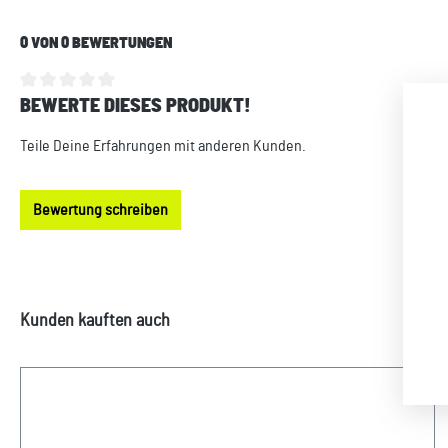
0 VON 0 BEWERTUNGEN
BEWERTE DIESES PRODUKT!
Durchschnittliche Bewertung von 0 von 5 Sternen
Teile Deine Erfahrungen mit anderen Kunden.
Bewertung schreiben
Produktgalerie überspringen
Kunden kauften auch