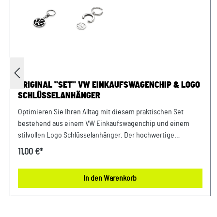
ORIGINAL "SET" VW EINKAUFSWAGENCHIP & LOGO
SCHLÜSSELANHÄNGER
Optimieren Sie Ihren Alltag mit diesem praktischen Set
bestehend aus einem VW Einkaufswagenchip und einem
stilvollen Logo Schlüsselanhänger. Der hochwertige
Einkaufswagenchip ermöglicht Ihnen eine schnelle und
11,00 €*
unkomplizierte Nutzung von Einkaufswagen, während der
Schlüsselanhänger mit dem ikonischen VW Logo Ihrem
In den Warenkorb
Schlüsselbund einen eleganten Touch verleiht. Ideal für VW
Fans, die Funktionalität und Design in einem praktischen
Accessoire kombinieren möchten. Details:
Schlüsselanhänger VW Logo - new Volkswagen Logo - Logo