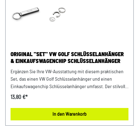
ORIGINAL "SET" VW GOLF SCHLÜSSELANHÄNGER
& EINKAUFSWAGENCHIP SCHLÜSSELANHÄNGER
Ergänzen Sie Ihre VW-Ausstattung mit diesem praktischen
Set, das einen VW Golf Schlüsselanhänger und einen
Einkaufswagenchip Schlüsselanhänger umfasst. Der stilvolle
VW Golf Schlüsselanhänger vereint Design und
13,80 €*
Funktionalität, während der praktische Einkaufswagenchip
als zusätzlicher Schlüsselanhänger nützlich ist und Ihnen das
In den Warenkorb
Einkaufen erleichtert. Ideal für VW Fans, die Wert auf
durchdachte und nützliche Accessoires legen. Details:
Schlüsselanhänger Golf - Schriftzug Golf als Gravur -
Abmessungen: 100 mm - Hochwertige Kombination aus