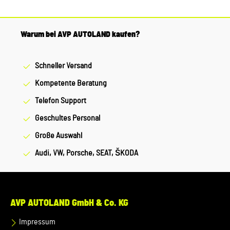
in Kontrastfarbe - Durchmesser ca. 37mm Farbe: Schwarz /
Silber Material: Metall Schlüsselanhänger Einkaufswagenchip
Warum bei AVP AUTOLAND kaufen?
- New Volkswagen Logo - inklusive Einkaufs- Pfandchip -
herausnehmbar Farbe: Silber Material: Zink
Schneller Versand
Kompetente Beratung
Telefon Support
Geschultes Personal
Große Auswahl
Audi, VW, Porsche, SEAT, ŠKODA
AVP AUTOLAND GmbH & Co. KG
Impressum