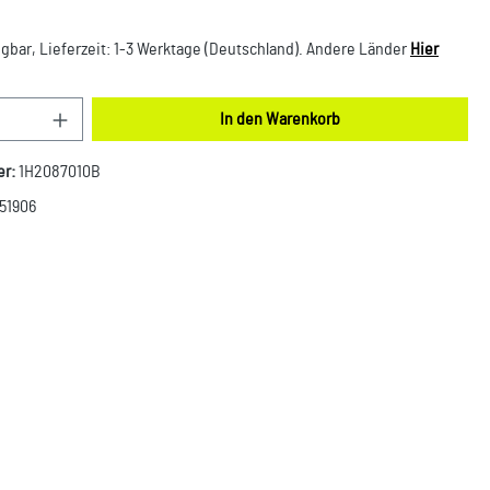
gbar, Lieferzeit: 1-3 Werktage (Deutschland). Andere Länder
Hier
nzahl: Gib den gewünschten Wert ein oder benut
In den Warenkorb
er:
1H2087010B
51906