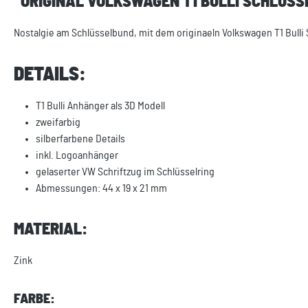
"ORIGINAL VOLKSWAGEN T1 BULLI SCHLÜS
Nostalgie am Schlüsselbund, mit dem originaeln Volkswagen T1 Bulli
DETAILS:
T1 Bulli Anhänger als 3D Modell
zweifarbig
silberfarbene Details
inkl. Logoanhänger
gelaserter VW Schriftzug im Schlüsselring
Abmessungen: 44 x 19 x 21 mm
MATERIAL:
Zink
FARBE: