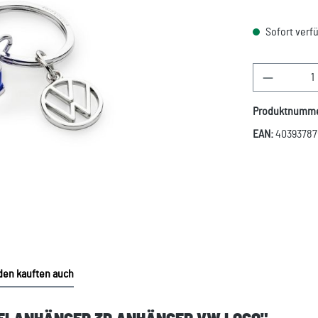
Sofort verfü
Produkt A
Produktnumm
EAN:
40393787
en kauften auch