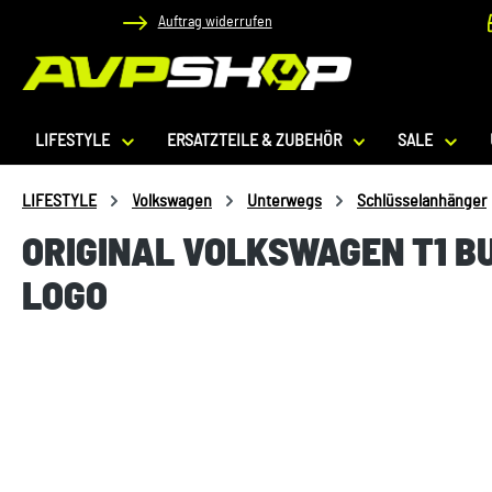
Auftrag widerrufen
 Hauptinhalt springen
Zur Suche springen
Zur Hauptnavigation springen
LIFESTYLE
ERSATZTEILE & ZUBEHÖR
SALE
LIFESTYLE
Volkswagen
Unterwegs
Schlüsselanhänger
ORIGINAL VOLKSWAGEN T1 
LOGO
Bildergalerie überspringen