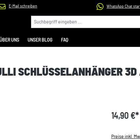
E-Mail schreiben
WhatsApp Chat star
ÜBER UNS
UNSER BLOG
FAQ
BULLI SCHLÜSSELANHÄNGER 3
14,90 €*
Preise inkl. M