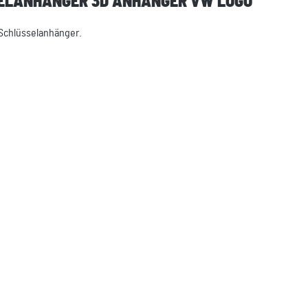
SELANHÄNGER 3D ANHÄNGER VW LOGO"
 Schlüsselanhänger.