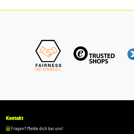
Metall und PU Leder Farbe: Silber Material: Metall / PU Leder
Schlüsselanhänger Einkaufswagenchip - New Volkswagen
Logo - inklusive Einkaufs- Pfandchip - herausnehmbar
Farbe: Silber Material: Zink
Kontakt
Fragen? Melde dich bei uns!