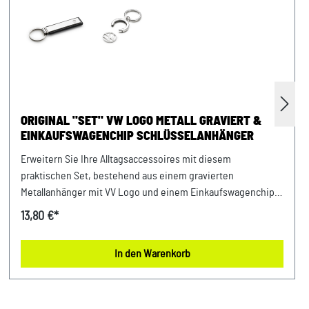
ORIGINAL "SET" VW LOGO METALL GRAVIERT &
EINKAUFSWAGENCHIP SCHLÜSSELANHÄNGER
Erweitern Sie Ihre Alltagsaccessoires mit diesem
praktischen Set, bestehend aus einem gravierten
Metallanhänger mit VV Logo und einem Einkaufswagenchip
Schlüsselanhänger. Der edle Metallanhänger mit präziser
13,80 €*
Gravur verleiht Ihrem Schlüsselbund eine elegante Note,
während der Einkaufswagenchip Schlüsselanhänger für
In den Warenkorb
bequemen Zugang zu Einkaufswagen sorgt. Ein
unverzichtbares Duo für alle, die Stil und Funktionalität
schätzen. Details: Schlüsselanhänger VW Logo - Schriftzug
VW Logo als Gravur - Abmessungen: 100 mm - Hochwertige