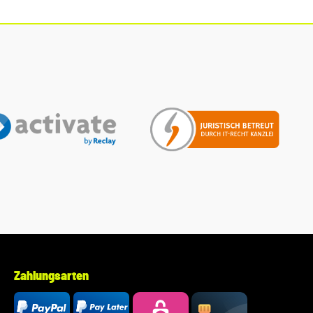
Kombination aus Metall und PU Leder Farbe: Silber Material:
Metall / PU Leder Schlüsselanhänger Einkaufswagenchip -
New Volkswagen Logo - inklusive Einkaufs- Pfandchip -
herausnehmbar Farbe: Silber Material: Zink
Zahlungsarten