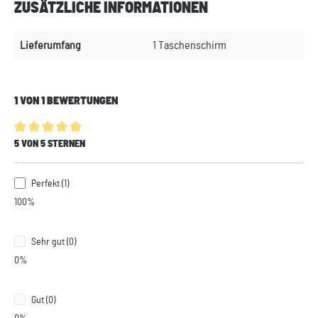
ZUSÄTZLICHE INFORMATIONEN
Lieferumfang
1 Taschenschirm
1 VON 1 BEWERTUNGEN
Durchschnittliche Bewertung von 5 von 5 Sternen
5 VON 5 STERNEN
Perfekt (1)
100%
Sehr gut (0)
0%
Gut (0)