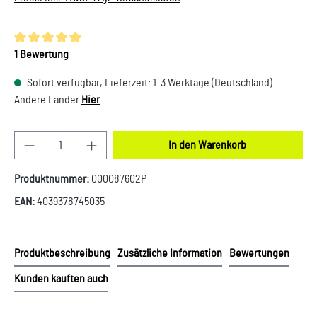
Durchschnittliche Bewertung von 5 von 5 Sternen
1 Bewertung
Sofort verfügbar, Lieferzeit: 1-3 Werktage (Deutschland).
Andere Länder
Hier
Produkt Anzahl: Gib den gewünschten Wert ein oder
In den Warenkorb
Produktnummer:
000087602P
EAN:
4039378745035
Produktbeschreibung
Zusätzliche Information
Bewertungen
Kunden kauften auch