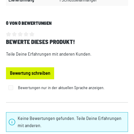
Lieferumfang
1 Schlüsselanhänger
0 VON 0 BEWERTUNGEN
BEWERTE DIESES PRODUKT!
Durchschnittliche Bewertung von 0 von 5 Sternen
Teile Deine Erfahrungen mit anderen Kunden.
Bewertung schreiben
Bewertungen nur in der aktuellen Sprache anzeigen.
Keine Bewertungen gefunden. Teile Deine Erfahrungen
mit anderen.