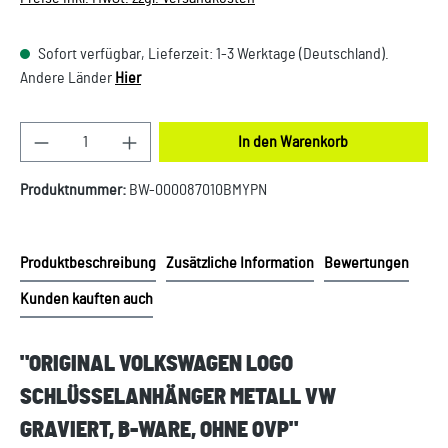
Sofort verfügbar, Lieferzeit: 1-3 Werktage (Deutschland).
Andere Länder
Hier
Produkt Anzahl: Gib den gewünschten Wert ein oder
In den Warenkorb
Produktnummer:
BW-000087010BMYPN
Produktbeschreibung
Zusätzliche Information
Bewertungen
Kunden kauften auch
"ORIGINAL VOLKSWAGEN LOGO
SCHLÜSSELANHÄNGER METALL VW
GRAVIERT, B-WARE, OHNE OVP"