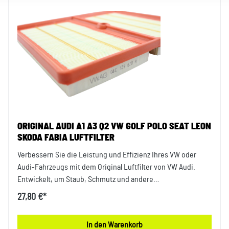
ORIGINAL AUDI A1 A3 Q2 VW GOLF POLO SEAT LEON
SKODA FABIA LUFTFILTER
Verbessern Sie die Leistung und Effizienz Ihres VW oder
Audi-Fahrzeugs mit dem Original Luftfilter von VW Audi.
Entwickelt, um Staub, Schmutz und andere
Verunreinigungen fernzuhalten, sorgt dieser Luftfilter für
27,80 €*
eine optimale Luftzufuhr zum Motor. Mit präziser Passform
und hochwertigen Materialien gewährleistet er eine lange
In den Warenkorb
Lebensdauer und zuverlässige Leistung. Halten Sie Ihren