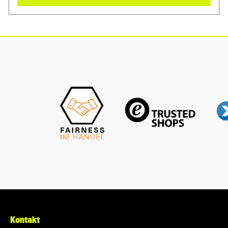
Motor sauber und erhalten Sie die volle Leistungsfähigkeit
Ihres Fahrzeugs mit diesem authentischen Luftfilter von VW
Audi. Produktinfos: 100% passgenau, da Original Ersatzteile
Verwendung: passend bei vielen Audi/VW/SEAT/Škoda
Modellen Unser Service für Sie: Um Fehlkäufe zu vermeiden,
bieten wir Ihnen die Möglichkeit, uns vor Ihrer Bestellung
oder in der Kaufabwicklung die 17-stellige
Fahrgestellnummer(Bsp. VW: WVWZZZ... Audi: WAUZZZ...)
Ihres Fahrzeugs mitzuteilen. Wir prüfen vorab, ob der
gewünschte Artikel zum Fahrzeug passt.
Kontakt