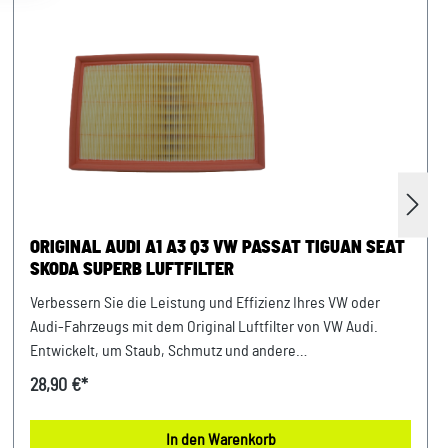
ORIGINAL AUDI A1 A3 Q3 VW PASSAT TIGUAN SEAT
SKODA SUPERB LUFTFILTER
Verbessern Sie die Leistung und Effizienz Ihres VW oder
Audi-Fahrzeugs mit dem Original Luftfilter von VW Audi.
Entwickelt, um Staub, Schmutz und andere
Verunreinigungen fernzuhalten, sorgt dieser Luftfilter für
28,90 €*
eine optimale Luftzufuhr zum Motor. Mit präziser Passform
und hochwertigen Materialien gewährleistet er eine lange
In den Warenkorb
Lebensdauer und zuverlässige Leistung. Halten Sie Ihren