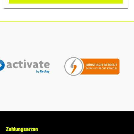
Motor sauber und erhalten Sie die volle Leistungsfähigkeit
Ihres Fahrzeugs mit diesem authentischen Luftfilter von VW
Audi. Produktinfos: 100% passgenau, da Original Ersatzteile
Verwendung: passend bei vielen Audi/VW/SEAT/Škoda
Unser Service für Sie: Um Fehlkäufe zu vermeiden, bieten
wir Ihnen die Möglichkeit, uns vor Ihrer Bestellung oder in
der Kaufabwicklung die 17-stellige Fahrgestellnummer(Bsp.
VW: WVWZZZ... Audi: WAUZZZ...) Ihres Fahrzeugs
mitzuteilen. Wir prüfen vorab, ob der gewünschte Artikel
zum Fahrzeug passt.
Zahlungsarten