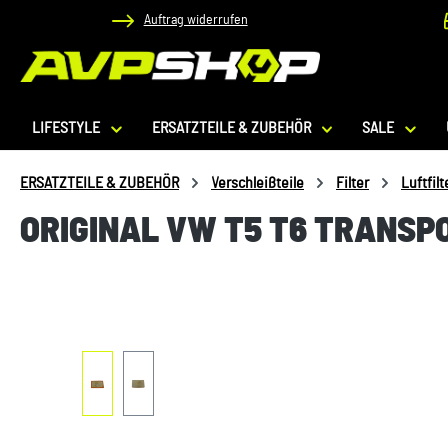
Auftrag widerrufen
 Hauptinhalt springen
Zur Suche springen
Zur Hauptnavigation springen
LIFESTYLE
ERSATZTEILE & ZUBEHÖR
SALE
ERSATZTEILE & ZUBEHÖR
Verschleißteile
Filter
Luftfilt
ORIGINAL VW T5 T6 TRANSP
Bildergalerie überspringen