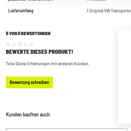
Lieferumfang
1 Original VW Transporter
0 VON 0 BEWERTUNGEN
BEWERTE DIESES PRODUKT!
Durchschnittliche Bewertung von 0 von 5 Sternen
Teile Deine Erfahrungen mit anderen Kunden.
Bewertung schreiben
Produktgalerie überspringen
Kunden kauften auch