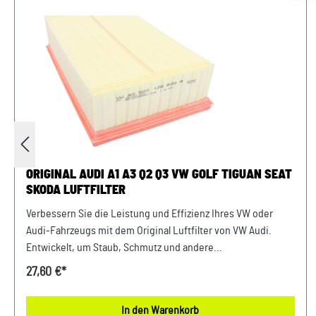
ORIGINAL AUDI A1 A3 Q2 Q3 VW GOLF TIGUAN SEAT
SKODA LUFTFILTER
Verbessern Sie die Leistung und Effizienz Ihres VW oder
Audi-Fahrzeugs mit dem Original Luftfilter von VW Audi.
Entwickelt, um Staub, Schmutz und andere
Verunreinigungen fernzuhalten, sorgt dieser Luftfilter für
27,60 €*
eine optimale Luftzufuhr zum Motor. Mit präziser Passform
und hochwertigen Materialien gewährleistet er eine lange
In den Warenkorb
Lebensdauer und zuverlässige Leistung. Halten Sie Ihren