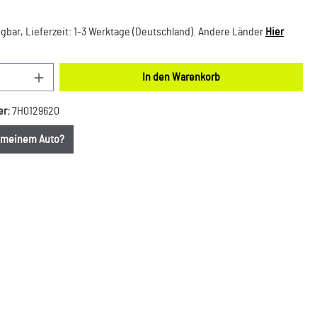
gbar, Lieferzeit: 1-3 Werktage (Deutschland). Andere Länder
Hier
nzahl: Gib den gewünschten Wert ein oder benut
In den Warenkorb
er:
7H0129620
u meinem Auto?