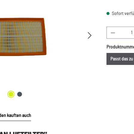
Sofort verfü
Produkt A
Produktnumm
Passt das z
en kauften auch