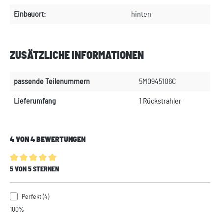
Einbauort:
hinten
ZUSÄTZLICHE INFORMATIONEN
passende Teilenummern
5M0945106C
Lieferumfang
1 Rückstrahler
4 VON 4 BEWERTUNGEN
Durchschnittliche Bewertung von 5 von 5 Sternen
5 VON 5 STERNEN
Perfekt (4)
100%