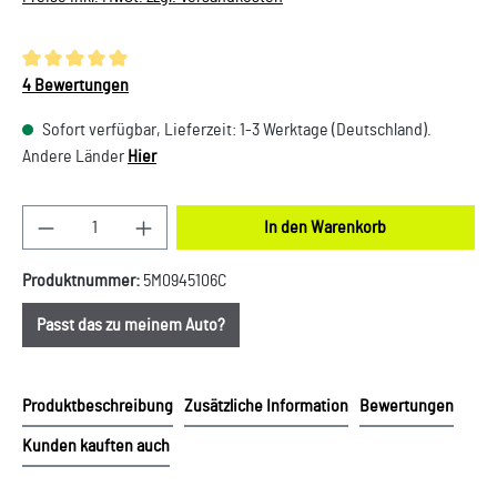
Durchschnittliche Bewertung von 5 von 5 Sternen
4 Bewertungen
Sofort verfügbar, Lieferzeit: 1-3 Werktage (Deutschland).
Andere Länder
Hier
Produkt Anzahl: Gib den gewünschten Wert ein oder
In den Warenkorb
Produktnummer:
5M0945106C
Passt das zu meinem Auto?
Produktbeschreibung
Zusätzliche Information
Bewertungen
Kunden kauften auch