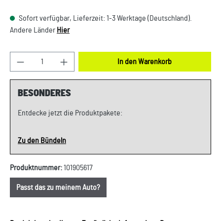
Sofort verfügbar, Lieferzeit: 1-3 Werktage (Deutschland).
Andere Länder
Hier
Produkt Anzahl: Gib den gewünschten Wert ein oder
In den Warenkorb
BESONDERES
Entdecke jetzt die Produktpakete:
Zu den Bündeln
Produktnummer:
101905617
Passt das zu meinem Auto?