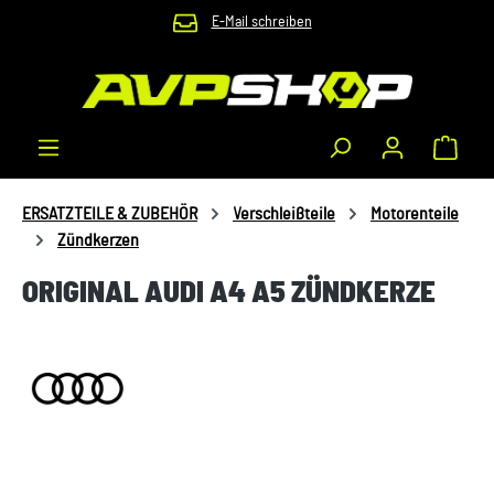
E-Mail schreiben
Zum Hauptinhalt springen
Waren
ERSATZTEILE & ZUBEHÖR
Verschleißteile
Motorenteile
Zündkerzen
ORIGINAL AUDI A4 A5 ZÜNDKERZE