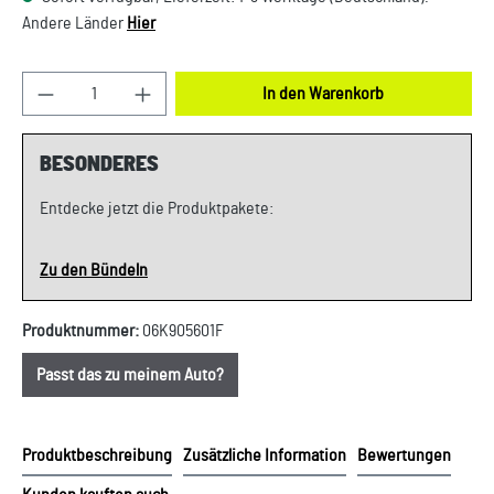
Andere Länder
Hier
Produkt Anzahl: Gib den gewünschten Wert ein oder
In den Warenkorb
BESONDERES
Entdecke jetzt die Produktpakete:
Zu den Bündeln
Produktnummer:
06K905601F
Passt das zu meinem Auto?
Produktbeschreibung
Zusätzliche Information
Bewertungen