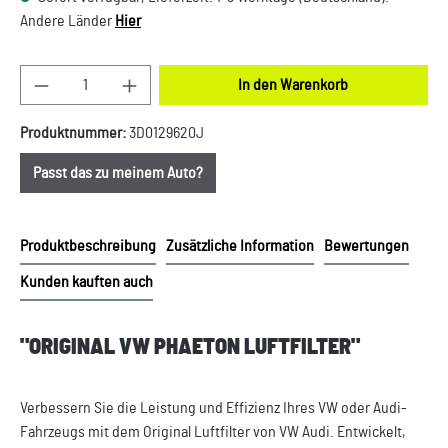
Andere Länder
Hier
Produkt Anzahl: Gib den gewünschten Wert ein oder
In den Warenkorb
Produktnummer:
3D0129620J
Passt das zu meinem Auto?
Produktbeschreibung
Zusätzliche Information
Bewertungen
Kunden kauften auch
"ORIGINAL VW PHAETON LUFTFILTER"
Verbessern Sie die Leistung und Effizienz Ihres VW oder Audi-
Fahrzeugs mit dem Original Luftfilter von VW Audi. Entwickelt,