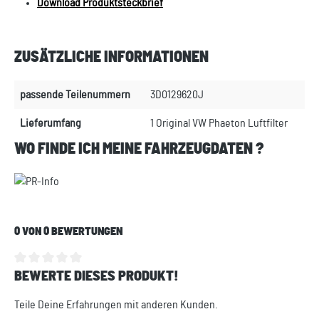
Download Produktsteckbrief
ZUSÄTZLICHE INFORMATIONEN
passende Teilenummern
3D0129620J
Lieferumfang
1 Original VW Phaeton Luftfilter
WO FINDE ICH MEINE FAHRZEUGDATEN ?
0 VON 0 BEWERTUNGEN
BEWERTE DIESES PRODUKT!
Durchschnittliche Bewertung von 0 von 5 Sternen
Teile Deine Erfahrungen mit anderen Kunden.