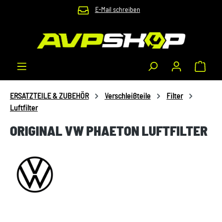
E-Mail schreiben
Zum Hauptinhalt springen
Waren
ERSATZTEILE & ZUBEHÖR
Verschleißteile
Filter
Luftfilter
ORIGINAL VW PHAETON LUFTFILTER