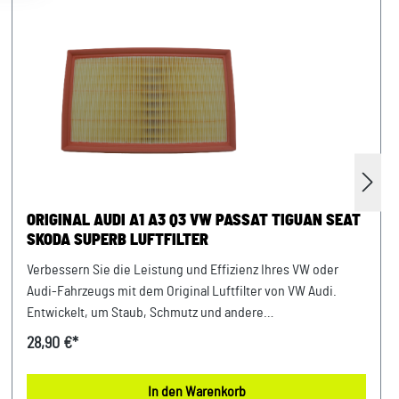
ORIGINAL AUDI A1 A3 Q3 VW PASSAT TIGUAN SEAT
SKODA SUPERB LUFTFILTER
Verbessern Sie die Leistung und Effizienz Ihres VW oder
Audi-Fahrzeugs mit dem Original Luftfilter von VW Audi.
Entwickelt, um Staub, Schmutz und andere
Verunreinigungen fernzuhalten, sorgt dieser Luftfilter für
28,90 €*
eine optimale Luftzufuhr zum Motor. Mit präziser Passform
und hochwertigen Materialien gewährleistet er eine lange
In den Warenkorb
Lebensdauer und zuverlässige Leistung. Halten Sie Ihren