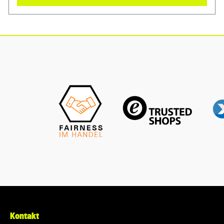
Motor sauber und erhalten Sie die volle Leistungsfähigkeit
Ihres Fahrzeugs mit diesem authentischen Luftfilter von VW
Audi. Produktinfos: 100% passgenau, da Original Ersatzteile
Verwendung: passend bei vielen Audi/VW/SEAT/Škoda
Modellen Unser Service für Sie: Um Fehlkäufe zu vermeiden,
bieten wir Ihnen die Möglichkeit, uns vor Ihrer Bestellung
oder in der Kaufabwicklung die 17-stellige
Fahrgestellnummer(Bsp. VW: WVWZZZ... Audi: WAUZZZ...)
Ihres Fahrzeugs mitzuteilen. Wir prüfen vorab, ob der
gewünschte Artikel zum Fahrzeug passt.
Kontakt