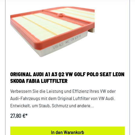
ORIGINAL AUDI A1 A3 Q2 VW GOLF POLO SEAT LEON
SKODA FABIA LUFTFILTER
Verbessern Sie die Leistung und Effizienz Ihres VW oder
Audi-Fahrzeugs mit dem Original Luftfilter von VW Audi.
Entwickelt, um Staub, Schmutz und andere
Verunreinigungen fernzuhalten, sorgt dieser Luftfilter für
27,80 €*
eine optimale Luftzufuhr zum Motor. Mit präziser Passform
und hochwertigen Materialien gewährleistet er eine lange
In den Warenkorb
Lebensdauer und zuverlässige Leistung. Halten Sie Ihren