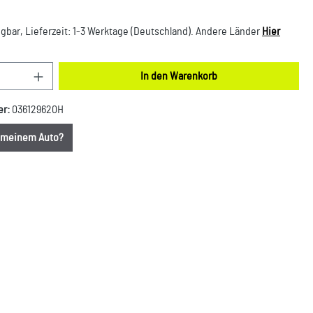
gbar, Lieferzeit: 1-3 Werktage (Deutschland). Andere Länder
Hier
nzahl: Gib den gewünschten Wert ein oder benut
In den Warenkorb
er:
036129620H
u meinem Auto?