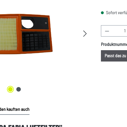
Sofort verfü
Produkt A
Produktnumm
Passt das z
en kauften auch