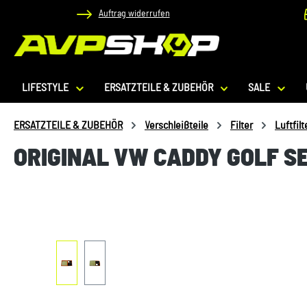
Auftrag widerrufen
 Hauptinhalt springen
Zur Suche springen
Zur Hauptnavigation springen
LIFESTYLE
ERSATZTEILE & ZUBEHÖR
SALE
ERSATZTEILE & ZUBEHÖR
Verschleißteile
Filter
Luftfilt
ORIGINAL VW CADDY GOLF SE
Bildergalerie überspringen