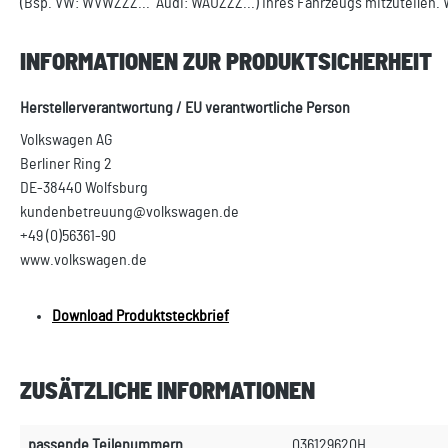
(Bsp. VW: WVWZZZ... Audi: WAUZZZ...) Ihres Fahrzeugs mitzuteilen. 
INFORMATIONEN ZUR PRODUKTSICHERHEIT
Herstellerverantwortung / EU verantwortliche Person
Volkswagen AG
Berliner Ring 2
DE-38440 Wolfsburg
kundenbetreuung@volkswagen.de
+49 (0)56361-90
www.volkswagen.de
Download Produktsteckbrief
ZUSÄTZLICHE INFORMATIONEN
passende Teilenummern
036129620H