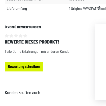
Lieferumfang
1 Original VW/SEAT/Škoda
0 VON 0 BEWERTUNGEN
BEWERTE DIESES PRODUKT!
Durchschnittliche Bewertung von 0 von 5 Sternen
Teile Deine Erfahrungen mit anderen Kunden.
Bewertung schreiben
Produktgalerie überspringen
Kunden kauften auch