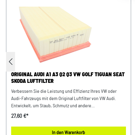
ORIGINAL AUDI A1 A3 Q2 Q3 VW GOLF TIGUAN SEAT
SKODA LUFTFILTER
Verbessern Sie die Leistung und Effizienz Ihres VW oder
Audi-Fahrzeugs mit dem Original Luftfilter von VW Audi.
Entwickelt, um Staub, Schmutz und andere
Verunreinigungen fernzuhalten, sorgt dieser Luftfilter für
27,60 €*
eine optimale Luftzufuhr zum Motor. Mit präziser Passform
und hochwertigen Materialien gewährleistet er eine lange
In den Warenkorb
Lebensdauer und zuverlässige Leistung. Halten Sie Ihren