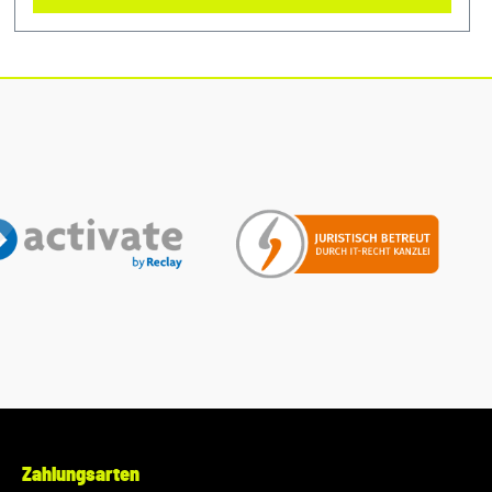
Motor sauber und erhalten Sie die volle Leistungsfähigkeit
Ihres Fahrzeugs mit diesem authentischen Luftfilter von VW
Audi. Produktinfos: 100% passgenau, da Original Ersatzteile
Verwendung: passend bei vielen Audi/VW/SEAT/Škoda
Unser Service für Sie: Um Fehlkäufe zu vermeiden, bieten
wir Ihnen die Möglichkeit, uns vor Ihrer Bestellung oder in
der Kaufabwicklung die 17-stellige Fahrgestellnummer(Bsp.
VW: WVWZZZ... Audi: WAUZZZ...) Ihres Fahrzeugs
mitzuteilen. Wir prüfen vorab, ob der gewünschte Artikel
zum Fahrzeug passt.
Zahlungsarten