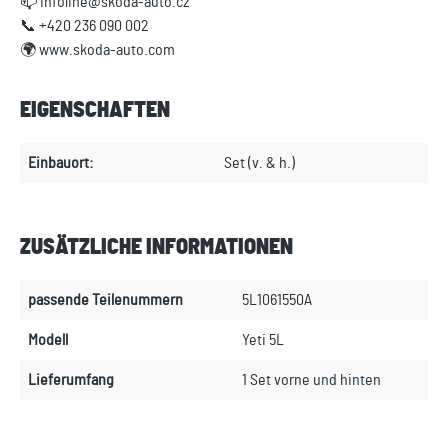
📫 infoline@skoda-auto.cz
📞 +420 236 090 002
🌍 www.skoda-auto.com
EIGENSCHAFTEN
Einbauort:
Set (v. & h.)
ZUSÄTZLICHE INFORMATIONEN
passende Teilenummern
5L1061550A
Modell
Yeti 5L
Lieferumfang
1 Set vorne und hinten