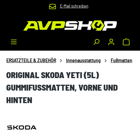
E-Mail schreiben
Zum Hauptinhalt springen
Waren
ERSATZTEILE & ZUBEHÖR
Innenausstattung
Fußmatten
ORIGINAL SKODA YETI (5L)
GUMMIFUSSMATTEN, VORNE UND H
INTEN