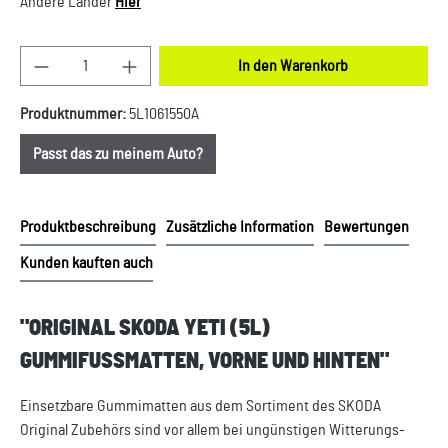
Andere Länder
Hier
Produkt Anzahl: Gib den gewünschten Wert ein oder
In den Warenkorb
Produktnummer:
5L1061550A
Passt das zu meinem Auto?
Produktbeschreibung
Zusätzliche Information
Bewertungen
Kunden kauften auch
"ORIGINAL SKODA YETI (5L)
GUMMIFUSSMATTEN, VORNE UND HINTEN"
Einsetzbare Gummimatten aus dem Sortiment des SKODA
Original Zubehörs sind vor allem bei ungünstigen Witterungs-