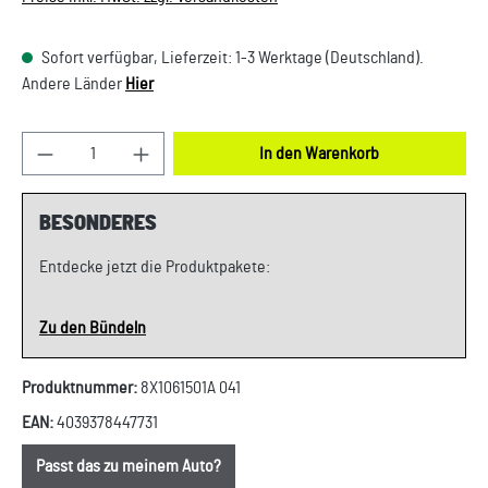
Sofort verfügbar, Lieferzeit: 1-3 Werktage (Deutschland).
Andere Länder
Hier
Produkt Anzahl: Gib den gewünschten Wert ein oder
In den Warenkorb
BESONDERES
Entdecke jetzt die Produktpakete:
Zu den Bündeln
Produktnummer:
8X1061501A 041
EAN:
4039378447731
Passt das zu meinem Auto?