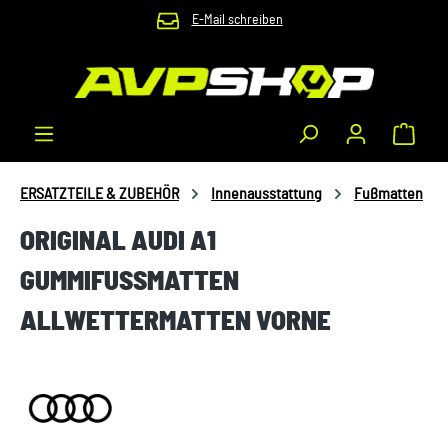
E-Mail schreiben
Zum Hauptinhalt springen
Waren
ERSATZTEILE & ZUBEHÖR
Innenausstattung
Fußmatten
ORIGINAL AUDI A1
GUMMIFUSSMATTEN A
LLWETTERMATTEN VORNE