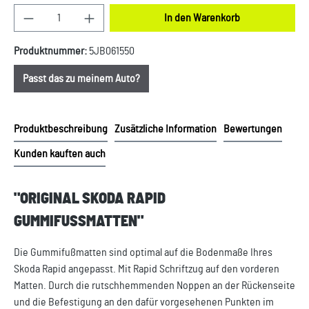
Produkt Anzahl: Gib den gewünschten Wert ein oder
In den Warenkorb
Produktnummer:
5JB061550
Passt das zu meinem Auto?
Produktbeschreibung
Zusätzliche Information
Bewertungen
Kunden kauften auch
"ORIGINAL SKODA RAPID
GUMMIFUSSMATTEN"
Die Gummifußmatten sind optimal auf die Bodenmaße Ihres
Skoda Rapid angepasst. Mit Rapid Schriftzug auf den vorderen
Matten. Durch die rutschhemmenden Noppen an der Rückenseite
und die Befestigung an den dafür vorgesehenen Punkten im