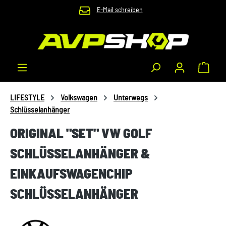
E-Mail schreiben
Zum Hauptinhalt springen
Waren
LIFESTYLE
Volkswagen
Unterwegs
Schlüsselanhänger
ORIGINAL "SET" VW GOLF
SCHLÜSSELANHÄNGER &
EINKAUFSWAGENCHIP
SCHLÜSSELANHÄNGER