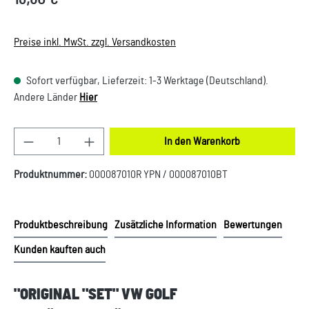
Preise inkl. MwSt. zzgl. Versandkosten
Sofort verfügbar, Lieferzeit: 1-3 Werktage (Deutschland).
Andere Länder
Hier
Produkt Anzahl: Gib den gewünschten Wert ein oder
In den Warenkorb
Produktnummer:
000087010R YPN / 000087010BT
Produktbeschreibung
Zusätzliche Information
Bewertungen
Kunden kauften auch
"ORIGINAL "SET" VW GOLF