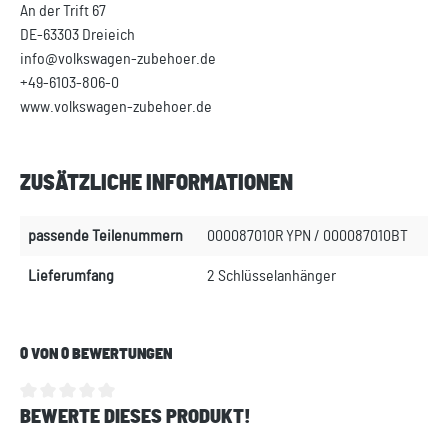
An der Trift 67
DE-63303 Dreieich
info@volkswagen-zubehoer.de
+49-6103-806-0
www.volkswagen-zubehoer.de
ZUSÄTZLICHE INFORMATIONEN
passende Teilenummern
000087010R YPN / 000087010BT
Lieferumfang
2 Schlüsselanhänger
0 VON 0 BEWERTUNGEN
BEWERTE DIESES PRODUKT!
Durchschnittliche Bewertung von 0 von 5 Sternen