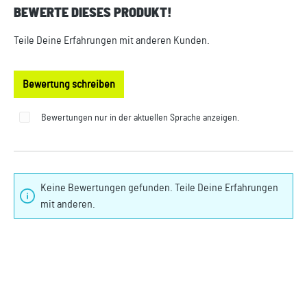
BEWERTE DIESES PRODUKT!
Durchschnittliche Bewertung von 0 von 5 Sternen
Teile Deine Erfahrungen mit anderen Kunden.
Bewertung schreiben
Bewertungen nur in der aktuellen Sprache anzeigen.
Keine Bewertungen gefunden. Teile Deine Erfahrungen
mit anderen.