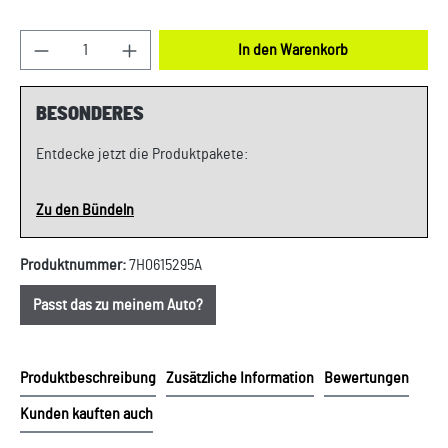
Produkt Anzahl: Gib den gewünschten Wert ein oder
In den Warenkorb
BESONDERES
Entdecke jetzt die Produktpakete:
Zu den Bündeln
Produktnummer:
7H0615295A
Passt das zu meinem Auto?
Produktbeschreibung
Zusätzliche Information
Bewertungen
Kunden kauften auch