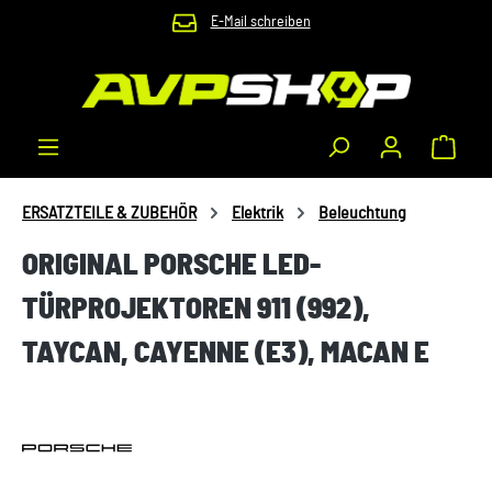
E-Mail schreiben
Zum Hauptinhalt springen
Waren
ERSATZTEILE & ZUBEHÖR
Elektrik
Beleuchtung
ORIGINAL PORSCHE LED-
TÜRPROJEKTOREN 911 (992),
TAYCAN, CAYENNE (E3), MACAN E